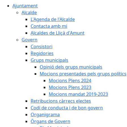
Ajuntament
Alcalde
L'Agenda de l'Alcalde
Contacta amb mi
Alcaldes de Lliçà d'Amunt
Govern
Consistori
Regidories
Grups municipals
Opinió dels grups municipals
Mocions presentades pels grups polítics
Mocions Plens 2024
Mocions Plens 2023
Mocions mandat 2019-2023
Retribucions càrrecs electes
Codi de conducta i de bon govern
Organigrama
Òrgans de Govern