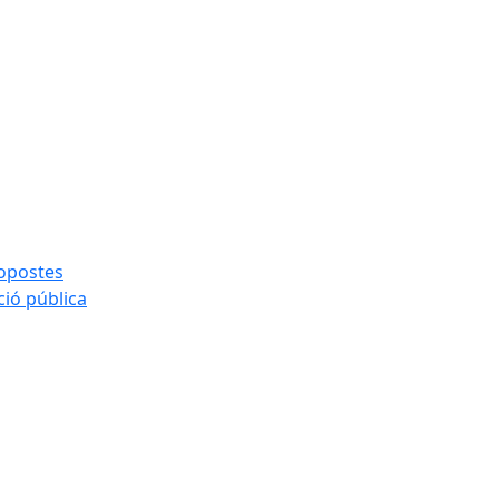
ropostes
ció pública