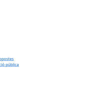
ropostes
ció pública