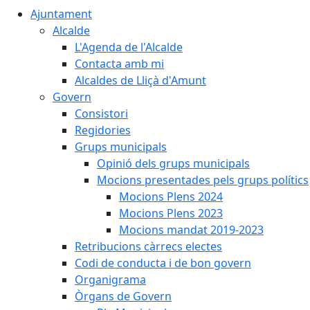
Ajuntament
Alcalde
L'Agenda de l'Alcalde
Contacta amb mi
Alcaldes de Lliçà d'Amunt
Govern
Consistori
Regidories
Grups municipals
Opinió dels grups municipals
Mocions presentades pels grups polítics
Mocions Plens 2024
Mocions Plens 2023
Mocions mandat 2019-2023
Retribucions càrrecs electes
Codi de conducta i de bon govern
Organigrama
Òrgans de Govern