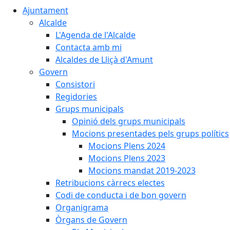
Ajuntament
Alcalde
L'Agenda de l'Alcalde
Contacta amb mi
Alcaldes de Lliçà d'Amunt
Govern
Consistori
Regidories
Grups municipals
Opinió dels grups municipals
Mocions presentades pels grups polítics
Mocions Plens 2024
Mocions Plens 2023
Mocions mandat 2019-2023
Retribucions càrrecs electes
Codi de conducta i de bon govern
Organigrama
Òrgans de Govern