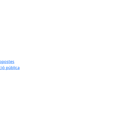
ropostes
ció pública