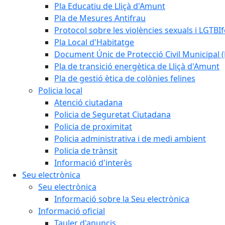
Pla Educatiu de Lliçà d'Amunt
Pla de Mesures Antifrau
Protocol sobre les violències sexuals i LGTBIf
Pla Local d'Habitatge
Document Únic de Protecció Civil Municipa
Pla de transició energètica de Lliçà d'Amunt
Pla de gestió ètica de colònies felines
Policia local
Atenció ciutadana
Policia de Seguretat Ciutadana
Policia de proximitat
Policia administrativa i de medi ambient
Policia de trànsit
Informació d'interès
Seu electrònica
Seu electrònica
Informació sobre la Seu electrònica
Informació oficial
Tauler d'anuncis