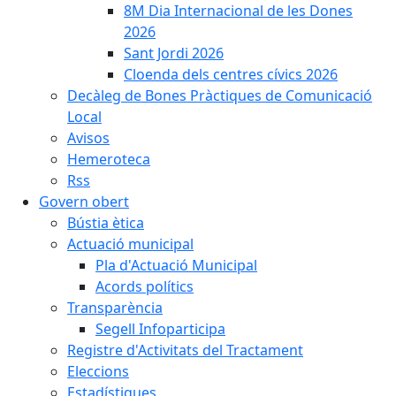
8M Dia Internacional de les Dones
2026
Sant Jordi 2026
Cloenda dels centres cívics 2026
Decàleg de Bones Pràctiques de Comunicació
Local
Avisos
Hemeroteca
Rss
Govern obert
Bústia ètica
Actuació municipal
Pla d'Actuació Municipal
Acords polítics
Transparència
Segell Infoparticipa
Registre d'Activitats del Tractament
Eleccions
Estadístiques