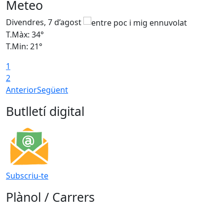
Meteo
Divendres, 7 d’agost
D
T.Màx: 34°
T
T.Min: 21°
T
1
T
2
Anterior
Següent
Butlletí digital
Subscriu-te
Plànol / Carrers