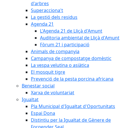
d'arbres
Superacciona't
La gestió dels residus
Agenda 21
L'Agenda 21 de Lliçà d'Amunt
Auditoria ambiental de Lliçà d'Amunt
Fòrum 21 i participació
Animals de companyia
Campanya de compostatge domèstic
La vespa velutina o asiàtica
El mosquit tigre
Prevenció de la pesta porcina africana
Benestar social
Xarxa de voluntariat
Igualtat
Pla Municipal d'Igualtat d'Oportunitats
Espai Dona
Distintiu per la Igualtat de Gènere de
Forgender Seal