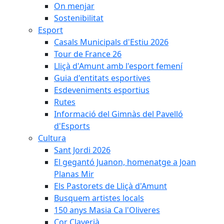
On menjar
Sostenibilitat
Esport
Casals Municipals d'Estiu 2026
Tour de France 26
Lliçà d'Amunt amb l'esport femení
Guia d'entitats esportives
Esdeveniments esportius
Rutes
Informació del Gimnàs del Pavelló
d'Esports
Cultura
Sant Jordi 2026
El gegantó Juanon, homenatge a Joan
Planas Mir
Els Pastorets de Lliçà d'Amunt
Busquem artistes locals
150 anys Masia Ca l'Oliveres
Cor Claverià