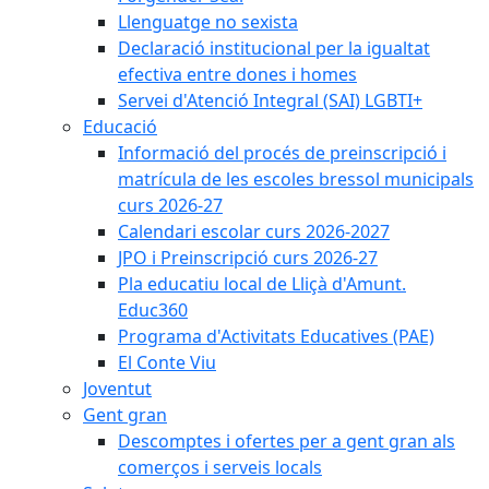
Llenguatge no sexista
Declaració institucional per la igualtat
efectiva entre dones i homes
Servei d'Atenció Integral (SAI) LGBTI+
Educació
Informació del procés de preinscripció i
matrícula de les escoles bressol municipals
curs 2026-27
Calendari escolar curs 2026-2027
JPO i Preinscripció curs 2026-27
Pla educatiu local de Lliçà d'Amunt.
Educ360
Programa d'Activitats Educatives (PAE)
El Conte Viu
Joventut
Gent gran
Descomptes i ofertes per a gent gran als
comerços i serveis locals