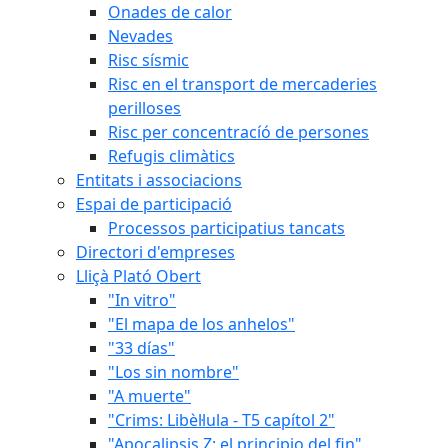
Onades de calor
Nevades
Risc sísmic
Risc en el transport de mercaderies
perilloses
Risc per concentracíó de persones
Refugis climàtics
Entitats i associacions
Espai de participació
Processos participatius tancats
Directori d'empreses
Lliçà Plató Obert
"In vitro"
"El mapa de los anhelos"
"33 días"
"Los sin nombre"
"A muerte"
"Crims: Libèl·lula - T5 capítol 2"
"Apocalipsis Z: el principio del fin"