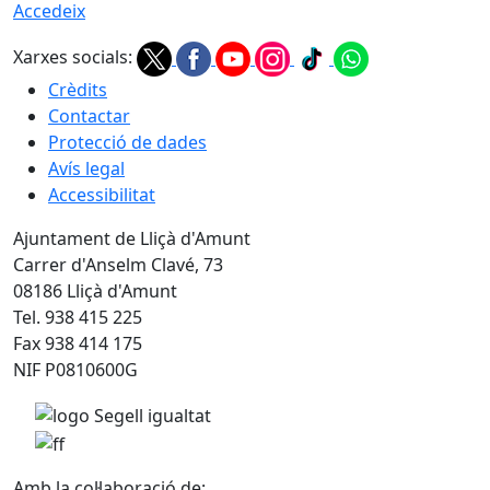
Accedeix
Xarxes socials:
Crèdits
Contactar
Protecció de dades
Avís legal
Accessibilitat
Ajuntament de Lliçà d'Amunt
Carrer d'Anselm Clavé, 73
08186 Lliçà d'Amunt
Tel. 938 415 225
Fax 938 414 175
NIF P0810600G
Amb la col·laboració de: