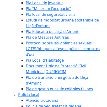
Pla Local de Joventut
Pla "Millorem l'ocupació"
Pla local de seguretat viària
Estudi de mobilitat urbana sostenible de
Lliçà d'Amunt
Pla Educatiu de Lliçà d'Amunt
Pla de Mesures Antifrau
Protocol sobre les violències sexuals i
LGTBIfòbiques a l'espai públic i contextos
d'oci
Pla Local d'Habitatge
Document Únic de Protecció Civil
Municipal (DUPROCIM)
Pla de transició energètica de Lliçà
d'Amunt
Pla de gestió ètica de colònies felines
Policia local
Atenció ciutadana
Policia de Seguretat Ciutadana