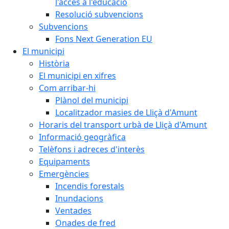
l'accés a l'educació
Resolució subvencions
Subvencions
Fons Next Generation EU
El municipi
Història
El municipi en xifres
Com arribar-hi
Plànol del municipi
Localitzador masies de Lliçà d'Amunt
Horaris del transport urbà de Lliçà d'Amunt
Informació geogràfica
Telèfons i adreces d'interès
Equipaments
Emergències
Incendis forestals
Inundacions
Ventades
Onades de fred