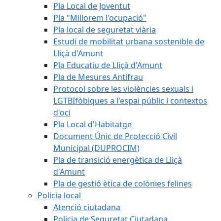
Pla Local de Joventut
Pla "Millorem l'ocupació"
Pla local de seguretat viària
Estudi de mobilitat urbana sostenible de
Lliçà d'Amunt
Pla Educatiu de Lliçà d'Amunt
Pla de Mesures Antifrau
Protocol sobre les violències sexuals i
LGTBIfòbiques a l'espai públic i contextos
d'oci
Pla Local d'Habitatge
Document Únic de Protecció Civil
Municipal (DUPROCIM)
Pla de transició energètica de Lliçà
d'Amunt
Pla de gestió ètica de colònies felines
Policia local
Atenció ciutadana
Policia de Seguretat Ciutadana