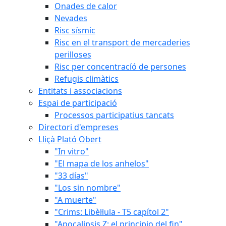
Onades de calor
Nevades
Risc sísmic
Risc en el transport de mercaderies
perilloses
Risc per concentracíó de persones
Refugis climàtics
Entitats i associacions
Espai de participació
Processos participatius tancats
Directori d'empreses
Lliçà Plató Obert
"In vitro"
"El mapa de los anhelos"
"33 días"
"Los sin nombre"
"A muerte"
"Crims: Libèl·lula - T5 capítol 2"
"Apocalipsis Z: el principio del fin"