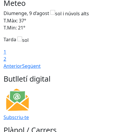
Meteo
Diumenge, 9 d’agost
D
T.Màx: 37°
T
T.Min: 21°
T
Tarda
T
1
2
Anterior
Següent
Butlletí digital
Subscriu-te
Plànol / Carrers