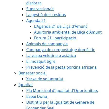
d'arbres
Superacciona't
La gestió dels residus
Agenda 21
L'Agenda 21 de Lliçà d'Amunt
Auditoria ambiental de Lliçà d'Amunt
Fòrum 21 i participació
Animals de companyia
Campanya de compostatge domèstic
La vespa velutina o asiàtica
El mosquit tigre
Prevenció de la pesta porcina africana
Benestar social
Xarxa de voluntariat
Igualtat
Pla Municipal d'Igualtat d'Oportunitats
Espai Dona
Distintiu per la Igualtat de Gènere de
Forgender Seal