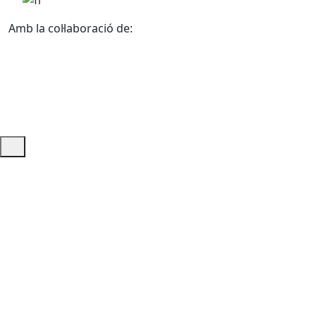
Amb la col·laboració de:
Ajuda i accés ràpid