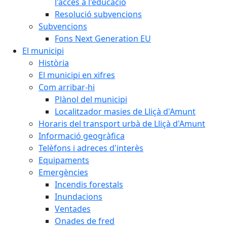
l'accés a l'educació
Resolució subvencions
Subvencions
Fons Next Generation EU
El municipi
Història
El municipi en xifres
Com arribar-hi
Plànol del municipi
Localitzador masies de Lliçà d'Amunt
Horaris del transport urbà de Lliçà d'Amunt
Informació geogràfica
Telèfons i adreces d'interès
Equipaments
Emergències
Incendis forestals
Inundacions
Ventades
Onades de fred