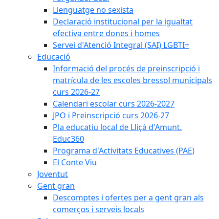
Llenguatge no sexista
Declaració institucional per la igualtat
efectiva entre dones i homes
Servei d'Atenció Integral (SAI) LGBTI+
Educació
Informació del procés de preinscripció i
matrícula de les escoles bressol municipals
curs 2026-27
Calendari escolar curs 2026-2027
JPO i Preinscripció curs 2026-27
Pla educatiu local de Lliçà d'Amunt.
Educ360
Programa d'Activitats Educatives (PAE)
El Conte Viu
Joventut
Gent gran
Descomptes i ofertes per a gent gran als
comerços i serveis locals