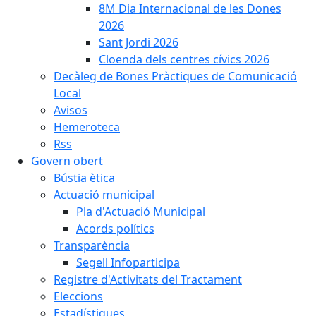
8M Dia Internacional de les Dones
2026
Sant Jordi 2026
Cloenda dels centres cívics 2026
Decàleg de Bones Pràctiques de Comunicació
Local
Avisos
Hemeroteca
Rss
Govern obert
Bústia ètica
Actuació municipal
Pla d'Actuació Municipal
Acords polítics
Transparència
Segell Infoparticipa
Registre d'Activitats del Tractament
Eleccions
Estadístiques