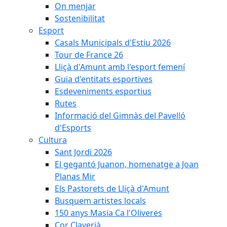
On menjar
Sostenibilitat
Esport
Casals Municipals d'Estiu 2026
Tour de France 26
Lliçà d'Amunt amb l'esport femení
Guia d'entitats esportives
Esdeveniments esportius
Rutes
Informació del Gimnàs del Pavelló
d'Esports
Cultura
Sant Jordi 2026
El gegantó Juanon, homenatge a Joan
Planas Mir
Els Pastorets de Lliçà d'Amunt
Busquem artistes locals
150 anys Masia Ca l'Oliveres
Cor Claverià