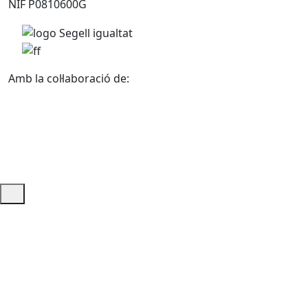
NIF P0810600G
Amb la col·laboració de:
Ajuda i accés ràpid