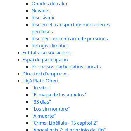
Onades de calor
Nevades
Risc sísmic
Risc en el transport de mercaderies
perilloses
Risc per concentracíó de persones
Refugis climàtics
Entitats i associacions
Espai de participació
Processos participatius tancats
Directori d'empreses
Lliçà Plató Obert
"In vitro"
"El mapa de los anhelos"
"33 días"
"Los sin nombre"
"A muerte"
"Crims: Libèl·lula - T5 capítol 2"
"Apocalipsis Z: el principio del fin"