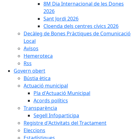
8M Dia Internacional de les Dones
2026
Sant Jordi 2026
Cloenda dels centres cívics 2026
Decàleg de Bones Pràctiques de Comunicació
Local
Avisos
Hemeroteca
Rss
Govern obert
Bústia ètica
Actuació municipal
Pla d'Actuació Municipal
Acords polítics
Transparència
Segell Infoparticipa
Registre d'Activitats del Tractament
Eleccions
Estadístiques