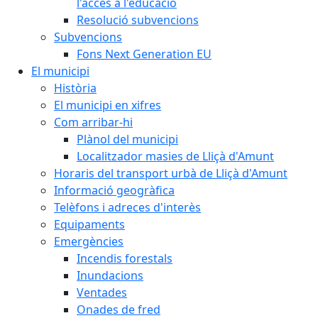
l'accés a l'educació
Resolució subvencions
Subvencions
Fons Next Generation EU
El municipi
Història
El municipi en xifres
Com arribar-hi
Plànol del municipi
Localitzador masies de Lliçà d'Amunt
Horaris del transport urbà de Lliçà d'Amunt
Informació geogràfica
Telèfons i adreces d'interès
Equipaments
Emergències
Incendis forestals
Inundacions
Ventades
Onades de fred