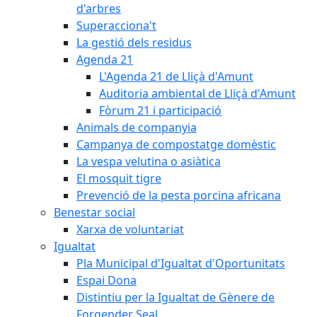
d'arbres
Superacciona't
La gestió dels residus
Agenda 21
L'Agenda 21 de Lliçà d'Amunt
Auditoria ambiental de Lliçà d'Amunt
Fòrum 21 i participació
Animals de companyia
Campanya de compostatge domèstic
La vespa velutina o asiàtica
El mosquit tigre
Prevenció de la pesta porcina africana
Benestar social
Xarxa de voluntariat
Igualtat
Pla Municipal d'Igualtat d'Oportunitats
Espai Dona
Distintiu per la Igualtat de Gènere de
Forgender Seal