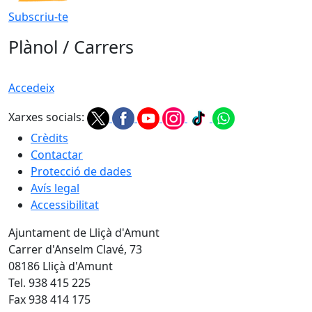
Subscriu-te
Plànol / Carrers
Accedeix
Xarxes socials:
Crèdits
Contactar
Protecció de dades
Avís legal
Accessibilitat
Ajuntament de Lliçà d'Amunt
Carrer d'Anselm Clavé, 73
08186 Lliçà d'Amunt
Tel. 938 415 225
Fax 938 414 175