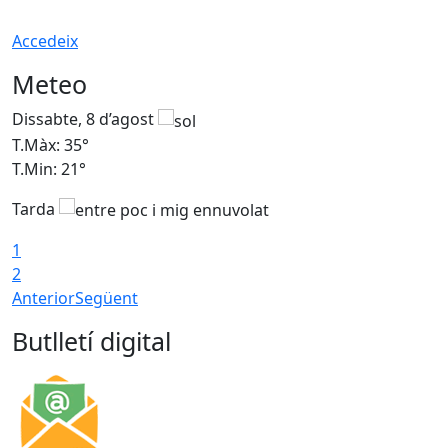
Accedeix
Meteo
Dissabte, 8 d’agost
D
T.Màx: 35°
T
T.Min: 21°
T
Tarda
1
2
Anterior
Següent
Butlletí digital