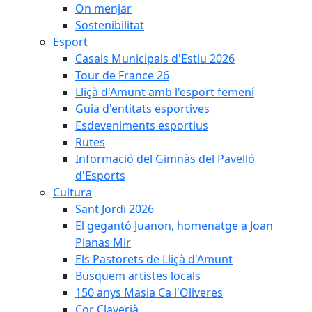
On menjar
Sostenibilitat
Esport
Casals Municipals d'Estiu 2026
Tour de France 26
Lliçà d'Amunt amb l'esport femení
Guia d'entitats esportives
Esdeveniments esportius
Rutes
Informació del Gimnàs del Pavelló
d'Esports
Cultura
Sant Jordi 2026
El gegantó Juanon, homenatge a Joan
Planas Mir
Els Pastorets de Lliçà d'Amunt
Busquem artistes locals
150 anys Masia Ca l'Oliveres
Cor Claverià