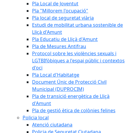
Pla Local de Joventut
Pla "Millorem l'ocupació"
Pla local de seguretat viària
Estudi de mobilitat urbana sostenible de
Lliçà d'Amunt
Pla Educatiu de Lliçà d'Amunt
Pla de Mesures Antifrau
Protocol sobre les violències sexuals i
LGTBIfòbiques a l'espai públic i contextos
d'oci
Pla Local d'Habitatge
Document Únic de Protecció Civil
Municipal (DUPROCIM)
Pla de transició energètica de Lliçà
d'Amunt
Pla de gestió ètica de colònies felines
Policia local
Atenció ciutadana
Policia de Seguretat Ciutadana