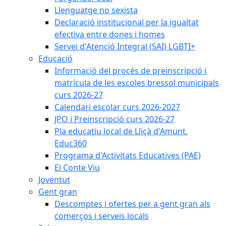
Llenguatge no sexista
Declaració institucional per la igualtat
efectiva entre dones i homes
Servei d'Atenció Integral (SAI) LGBTI+
Educació
Informació del procés de preinscripció i
matrícula de les escoles bressol municipals
curs 2026-27
Calendari escolar curs 2026-2027
JPO i Preinscripció curs 2026-27
Pla educatiu local de Lliçà d'Amunt.
Educ360
Programa d'Activitats Educatives (PAE)
El Conte Viu
Joventut
Gent gran
Descomptes i ofertes per a gent gran als
comerços i serveis locals