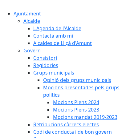
Cercar:
Ajuntament
Alcalde
L'Agenda de l'Alcalde
Contacta amb mi
Alcaldes de Lliçà d'Amunt
Govern
Consistori
Regidories
Grups municipals
Opinió dels grups municipals
Mocions presentades pels grups
polítics
Mocions Plens 2024
Mocions Plens 2023
Mocions mandat 2019-2023
Retribucions càrrecs electes
Codi de conducta i de bon govern