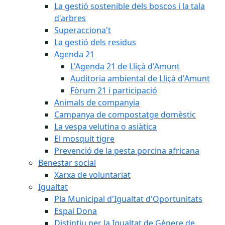
La gestió sostenible dels boscos i la tala
d'arbres
Superacciona't
La gestió dels residus
Agenda 21
L'Agenda 21 de Lliçà d'Amunt
Auditoria ambiental de Lliçà d'Amunt
Fòrum 21 i participació
Animals de companyia
Campanya de compostatge domèstic
La vespa velutina o asiàtica
El mosquit tigre
Prevenció de la pesta porcina africana
Benestar social
Xarxa de voluntariat
Igualtat
Pla Municipal d'Igualtat d'Oportunitats
Espai Dona
Distintiu per la Igualtat de Gènere de