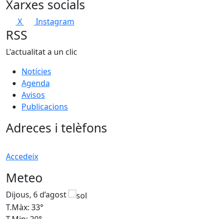
Xarxes socials
X
Instagram
RSS
L'actualitat a un clic
Notícies
Agenda
Avisos
Publicacions
Adreces i telèfons
Accedeix
Meteo
Dijous, 6 d’agost
D
T.Màx: 33°
T