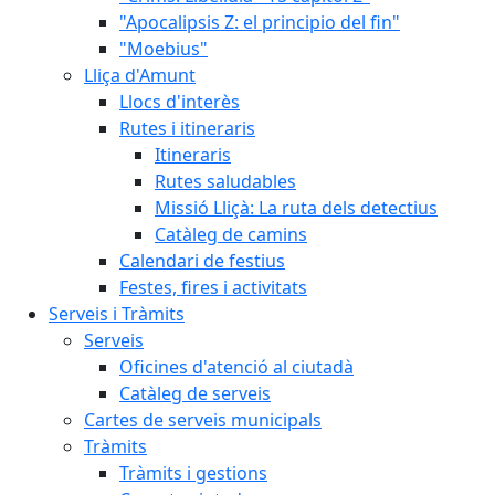
"Apocalipsis Z: el principio del fin"
"Moebius"
Lliça d'Amunt
Llocs d'interès
Rutes i itineraris
Itineraris
Rutes saludables
Missió Lliçà: La ruta dels detectius
Catàleg de camins
Calendari de festius
Festes, fires i activitats
Serveis i Tràmits
Serveis
Oficines d'atenció al ciutadà
Catàleg de serveis
Cartes de serveis municipals
Tràmits
Tràmits i gestions