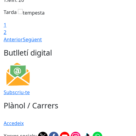
T.Min: 20°
T
Tarda
1
2
Anterior
Següent
Butlletí digital
Subscriu-te
Plànol / Carrers
Accedeix