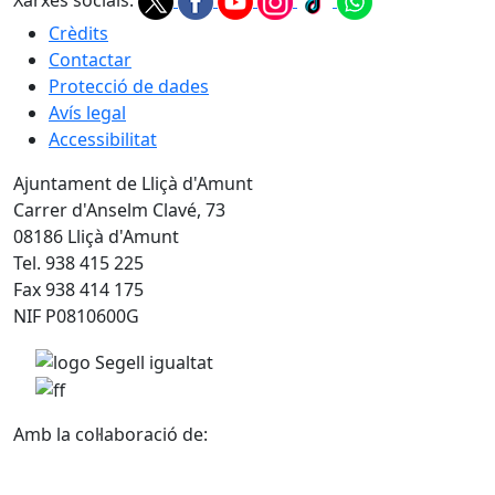
Xarxes socials:
Crèdits
Contactar
Protecció de dades
Avís legal
Accessibilitat
Ajuntament de Lliçà d'Amunt
Carrer d'Anselm Clavé, 73
08186 Lliçà d'Amunt
Tel. 938 415 225
Fax 938 414 175
NIF P0810600G
Amb la col·laboració de: