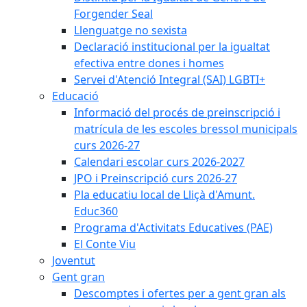
Forgender Seal
Llenguatge no sexista
Declaració institucional per la igualtat
efectiva entre dones i homes
Servei d'Atenció Integral (SAI) LGBTI+
Educació
Informació del procés de preinscripció i
matrícula de les escoles bressol municipals
curs 2026-27
Calendari escolar curs 2026-2027
JPO i Preinscripció curs 2026-27
Pla educatiu local de Lliçà d'Amunt.
Educ360
Programa d'Activitats Educatives (PAE)
El Conte Viu
Joventut
Gent gran
Descomptes i ofertes per a gent gran als