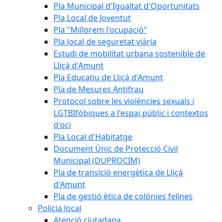
Pla Municipal d'Igualtat d'Oportunitats
Pla Local de Joventut
Pla "Millorem l'ocupació"
Pla local de seguretat viària
Estudi de mobilitat urbana sostenible de
Lliçà d'Amunt
Pla Educatiu de Lliçà d'Amunt
Pla de Mesures Antifrau
Protocol sobre les violències sexuals i
LGTBIfòbiques a l'espai públic i contextos
d'oci
Pla Local d'Habitatge
Document Únic de Protecció Civil
Municipal (DUPROCIM)
Pla de transició energètica de Lliçà
d'Amunt
Pla de gestió ètica de colònies felines
Policia local
Atenció ciutadana