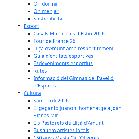
On dormir
On menjar
Sostenibilitat
Esport
Casals Municipals d'Estiu 2026
Tour de France 26
Lliçà d'Amunt amb l'esport femení
Guia d'entitats esportives
Esdeveniments esportius
Rutes
Informació del Gimnàs del Pavelló
d'Esports
Cultura
Sant Jordi 2026
El gegantó Juanon, homenatge a Joan
Planas Mir
Els Pastorets de Lliçà d'Amunt
Busquem artistes locals
150 anys Masia Ca l'Oliveres