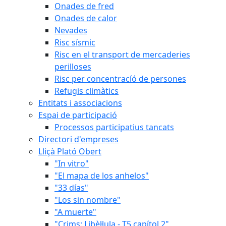
Onades de fred
Onades de calor
Nevades
Risc sísmic
Risc en el transport de mercaderies
perilloses
Risc per concentracíó de persones
Refugis climàtics
Entitats i associacions
Espai de participació
Processos participatius tancats
Directori d'empreses
Lliçà Plató Obert
"In vitro"
"El mapa de los anhelos"
"33 días"
"Los sin nombre"
"A muerte"
"Crims: Libèl·lula - T5 capítol 2"