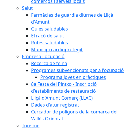
comerços i serveis locals
Salut
Farmàcies de guàrdia diürnes de Lliçà
d'Amunt
Guies saludables
El racó de salut
Rutes saludables
Municipi cardioprotegit
Empresa i ocupació
Recerca de feina
Programes subvencionats per a l'ocupació
Programa Joves en pràctiques
8a Festa del Pintxo - Inscripció
d'establiments de restauració
Lliçà d'Amunt Comerç (LLAC)
Dades d'atur registrat
Cercador de polígons de la comarca del
Vallès Oriental
Turisme