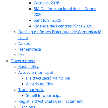
Carnaval 2026
8M Dia Internacional de les Dones
2026
Sant Jordi 2026
Cloenda dels centres cívics 2026
Decàleg de Bones Pràctiques de Comunicació
Local
Avisos
Hemeroteca
Rss
Govern obert
Bústia ètica
Actuació municipal
Pla d'Actuació Municipal
Acords polítics
Transparència
Segell Infoparticipa
Registre d'Activitats del Tractament
Eleccions