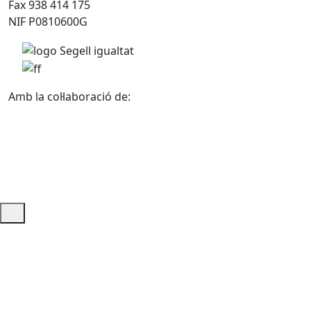
Fax 938 414 175
NIF P0810600G
Amb la col·laboració de:
Ajuda i accés ràpid