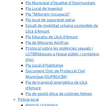
Pla Municipal d'Igualtat d'Oportunitats
Pla Local de Joventut
Pla "Millorem l'ocupació"
Pla local de seguretat viària
Estudi de mobilitat urbana sostenible de
Lliçà d'Amunt
Pla Educatiu de Lliçà d'Amunt
Pla de Mesures Antifrau
Protocol sobre les violències sexuals i
LGTBIfòbiques a l'espai públic i contextos
d'oci
Pla Local d'Habitatge
Document Únic de Protecció Civil
Municipal (DUPROCIM)
Pla de transició energètica de Lliçà
d'Amunt
Pla de gestió ètica de colònies felines
Policia local
Atenció ciutadana