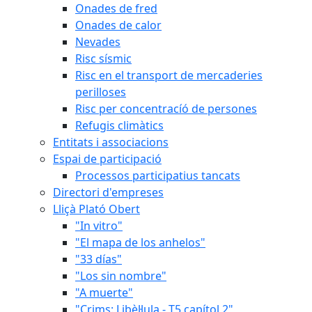
Onades de fred
Onades de calor
Nevades
Risc sísmic
Risc en el transport de mercaderies
perilloses
Risc per concentracíó de persones
Refugis climàtics
Entitats i associacions
Espai de participació
Processos participatius tancats
Directori d'empreses
Lliçà Plató Obert
"In vitro"
"El mapa de los anhelos"
"33 días"
"Los sin nombre"
"A muerte"
"Crims: Libèl·lula - T5 capítol 2"