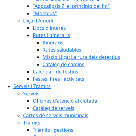
"Apocalipsis Z: el principio del fin"
"Moebius"
Lliça d'Amunt
Llocs d'interès
Rutes i itineraris
Itineraris
Rutes saludables
Missió Lliçà: La ruta dels detectius
Catàleg de camins
Calendari de festius
Festes, fires i activitats
Serveis i Tràmits
Serveis
Oficines d'atenció al ciutadà
Catàleg de serveis
Cartes de serveis municipals
Tràmits
Tràmits i gestions