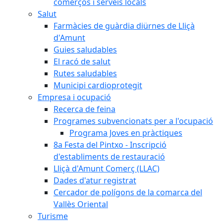
comerços i serveis locals
Salut
Farmàcies de guàrdia diürnes de Lliçà
d'Amunt
Guies saludables
El racó de salut
Rutes saludables
Municipi cardioprotegit
Empresa i ocupació
Recerca de feina
Programes subvencionats per a l'ocupació
Programa Joves en pràctiques
8a Festa del Pintxo - Inscripció
d'establiments de restauració
Lliçà d'Amunt Comerç (LLAC)
Dades d'atur registrat
Cercador de polígons de la comarca del
Vallès Oriental
Turisme