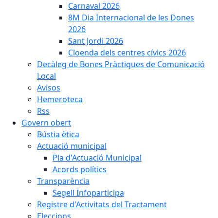
Carnaval 2026
8M Dia Internacional de les Dones
2026
Sant Jordi 2026
Cloenda dels centres cívics 2026
Decàleg de Bones Pràctiques de Comunicació
Local
Avisos
Hemeroteca
Rss
Govern obert
Bústia ètica
Actuació municipal
Pla d'Actuació Municipal
Acords polítics
Transparència
Segell Infoparticipa
Registre d'Activitats del Tractament
Eleccions