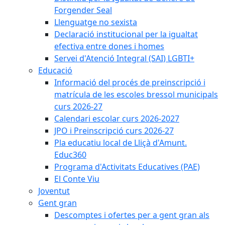
Forgender Seal
Llenguatge no sexista
Declaració institucional per la igualtat
efectiva entre dones i homes
Servei d'Atenció Integral (SAI) LGBTI+
Educació
Informació del procés de preinscripció i
matrícula de les escoles bressol municipals
curs 2026-27
Calendari escolar curs 2026-2027
JPO i Preinscripció curs 2026-27
Pla educatiu local de Lliçà d'Amunt.
Educ360
Programa d'Activitats Educatives (PAE)
El Conte Viu
Joventut
Gent gran
Descomptes i ofertes per a gent gran als