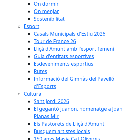
On dormir
On menjar
Sostenibilitat
Esport
Casals Municipals d'Estiu 2026
Tour de France 26
Lliçà d'Amunt amb l'esport femení
Guia d'entitats esportives
Esdeveniments esportius
Rutes
Informació del Gimnàs del Pavelló
d'Esports
Cultura
Sant Jordi 2026
El gegantó Juanon, homenatge a Joan
Planas Mir
Els Pastorets de Lliçà d'Amunt
Busquem artistes locals
150 anys Masia Ca l'Oliveres