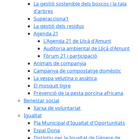
La gestió sostenible dels boscos i la tala
d'arbres
Superacciona't
La gestió dels residus
Agenda 21
L'Agenda 21 de Lliçà d'Amunt
Auditoria ambiental de Lliçà d'Amunt
Fòrum 21 i participació
Animals de companyia
Campanya de compostatge domèstic
La vespa velutina o asiàtica
El mosquit tigre
Prevenció de la pesta porcina africana
Benestar social
Xarxa de voluntariat
Igualtat
Pla Municipal d'Igualtat d'Oportunitats
Espai Dona
Distintiu per la Igualtat de Gènere de