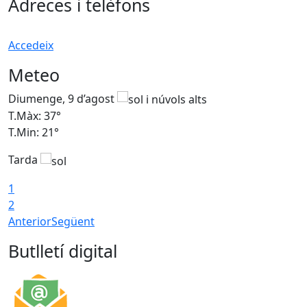
Adreces i telèfons
Accedeix
Meteo
Diumenge, 9 d’agost
D
T.Màx: 37°
T
T.Min: 21°
T
Tarda
T
1
2
Anterior
Següent
Butlletí digital