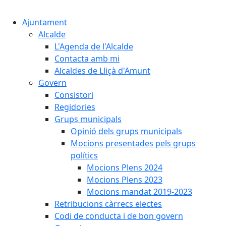
Cercar:
Ajuntament
Alcalde
L'Agenda de l'Alcalde
Contacta amb mi
Alcaldes de Lliçà d'Amunt
Govern
Consistori
Regidories
Grups municipals
Opinió dels grups municipals
Mocions presentades pels grups
polítics
Mocions Plens 2024
Mocions Plens 2023
Mocions mandat 2019-2023
Retribucions càrrecs electes
Codi de conducta i de bon govern