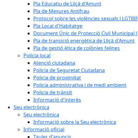
Pla Educatiu de Lliçà d'Amunt
Pla de Mesures Antifrau
Protocol sobre les violències sexuals i LGTBIf
Pla Local d'Habitatge
Document Únic de Protecció Civil Municipa
Pla de transició energètica de Lliçà d'Amunt
Pla de gestió ètica de colònies felines
Policia local
Atenció ciutadana
Policia de Seguretat Ciutadana
Policia de proximitat
Policia administrativa i de medi ambient
Policia de trànsit
Informació d'interès
Seu electrònica
Seu electrònica
Informació sobre la Seu electrònica
Informació oficial
Tauler d'anuncis