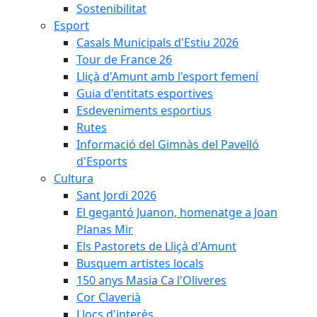
Sostenibilitat
Esport
Casals Municipals d'Estiu 2026
Tour de France 26
Lliçà d'Amunt amb l'esport femení
Guia d'entitats esportives
Esdeveniments esportius
Rutes
Informació del Gimnàs del Pavelló
d'Esports
Cultura
Sant Jordi 2026
El gegantó Juanon, homenatge a Joan
Planas Mir
Els Pastorets de Lliçà d'Amunt
Busquem artistes locals
150 anys Masia Ca l'Oliveres
Cor Claverià
Llocs d'interès