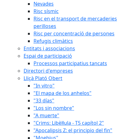
Nevades
Risc sísmic
Risc en el transport de mercaderies
perilloses
Risc per concentracíó de persones
Refugis climàtics
Entitats i associacions
Espai de participació
Processos participatius tancats
Directori d'empreses
Lliçà Plató Obert
"In vitro"
"El mapa de los anhelos"
"33 días"
"Los sin nombre"
"A muerte"
"Crims: Libèl·lula - T5 capítol 2"
"Apocalipsis Z: el principio del fin"
"Moebius"