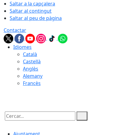
Saltar a la capçalera
Saltar al contingut
Saltar al peu de pàgina
Contactar
Idiomes
Català
Castellà
Anglès
Alemany
Francès
06.08.2026 | 23:02
Cercar:
Ajuntament