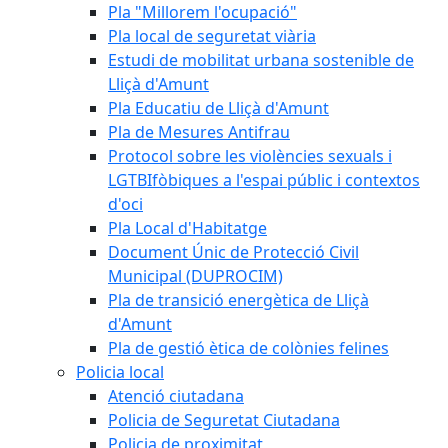
Pla "Millorem l'ocupació"
Pla local de seguretat viària
Estudi de mobilitat urbana sostenible de
Lliçà d'Amunt
Pla Educatiu de Lliçà d'Amunt
Pla de Mesures Antifrau
Protocol sobre les violències sexuals i
LGTBIfòbiques a l'espai públic i contextos
d'oci
Pla Local d'Habitatge
Document Únic de Protecció Civil
Municipal (DUPROCIM)
Pla de transició energètica de Lliçà
d'Amunt
Pla de gestió ètica de colònies felines
Policia local
Atenció ciutadana
Policia de Seguretat Ciutadana
Policia de proximitat