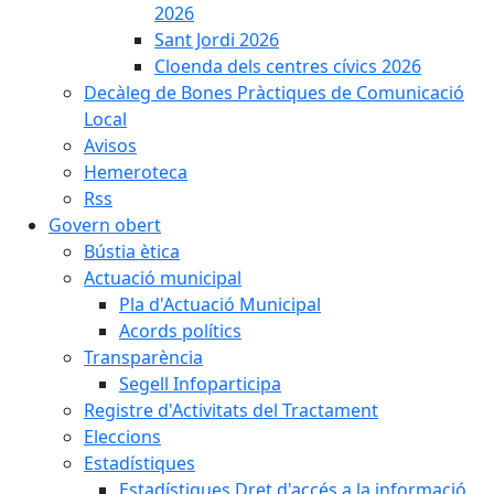
2026
Sant Jordi 2026
Cloenda dels centres cívics 2026
Decàleg de Bones Pràctiques de Comunicació
Local
Avisos
Hemeroteca
Rss
Govern obert
Bústia ètica
Actuació municipal
Pla d'Actuació Municipal
Acords polítics
Transparència
Segell Infoparticipa
Registre d'Activitats del Tractament
Eleccions
Estadístiques
Estadístiques Dret d'accés a la informació