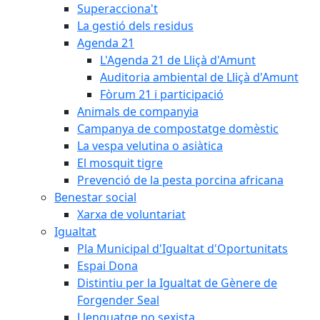
Superacciona't
La gestió dels residus
Agenda 21
L'Agenda 21 de Lliçà d'Amunt
Auditoria ambiental de Lliçà d'Amunt
Fòrum 21 i participació
Animals de companyia
Campanya de compostatge domèstic
La vespa velutina o asiàtica
El mosquit tigre
Prevenció de la pesta porcina africana
Benestar social
Xarxa de voluntariat
Igualtat
Pla Municipal d'Igualtat d'Oportunitats
Espai Dona
Distintiu per la Igualtat de Gènere de
Forgender Seal
Llenguatge no sexista