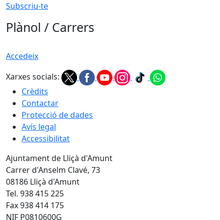
Subscriu-te
Plànol / Carrers
Accedeix
Xarxes socials:
Crèdits
Contactar
Protecció de dades
Avís legal
Accessibilitat
Ajuntament de Lliçà d'Amunt
Carrer d'Anselm Clavé, 73
08186 Lliçà d'Amunt
Tel. 938 415 225
Fax 938 414 175
NIF P0810600G