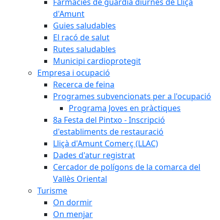
Farmàcies de guàrdia diürnes de Lliçà
d'Amunt
Guies saludables
El racó de salut
Rutes saludables
Municipi cardioprotegit
Empresa i ocupació
Recerca de feina
Programes subvencionats per a l'ocupació
Programa Joves en pràctiques
8a Festa del Pintxo - Inscripció
d'establiments de restauració
Lliçà d'Amunt Comerç (LLAC)
Dades d'atur registrat
Cercador de polígons de la comarca del
Vallès Oriental
Turisme
On dormir
On menjar