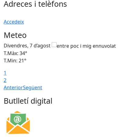
Adreces i telèfons
Accedeix
Meteo
Divendres, 7 d’agost
D
T.Màx: 34°
T
T.Min: 21°
T
1
T
2
Anterior
Següent
Butlletí digital