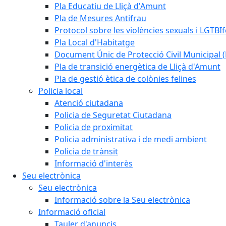
Pla Educatiu de Lliçà d'Amunt
Pla de Mesures Antifrau
Protocol sobre les violències sexuals i LGTBIf
Pla Local d'Habitatge
Document Únic de Protecció Civil Municipa
Pla de transició energètica de Lliçà d'Amunt
Pla de gestió ètica de colònies felines
Policia local
Atenció ciutadana
Policia de Seguretat Ciutadana
Policia de proximitat
Policia administrativa i de medi ambient
Policia de trànsit
Informació d'interès
Seu electrònica
Seu electrònica
Informació sobre la Seu electrònica
Informació oficial
Tauler d'anuncis