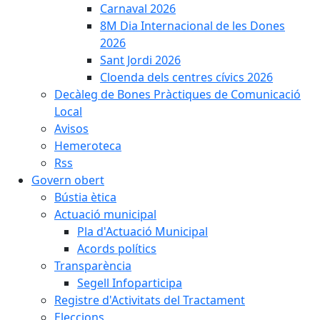
Carnaval 2026
8M Dia Internacional de les Dones
2026
Sant Jordi 2026
Cloenda dels centres cívics 2026
Decàleg de Bones Pràctiques de Comunicació
Local
Avisos
Hemeroteca
Rss
Govern obert
Bústia ètica
Actuació municipal
Pla d'Actuació Municipal
Acords polítics
Transparència
Segell Infoparticipa
Registre d'Activitats del Tractament
Eleccions