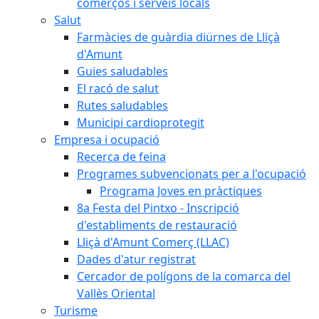
comerços i serveis locals
Salut
Farmàcies de guàrdia diürnes de Lliçà
d'Amunt
Guies saludables
El racó de salut
Rutes saludables
Municipi cardioprotegit
Empresa i ocupació
Recerca de feina
Programes subvencionats per a l'ocupació
Programa Joves en pràctiques
8a Festa del Pintxo - Inscripció
d'establiments de restauració
Lliçà d'Amunt Comerç (LLAC)
Dades d'atur registrat
Cercador de polígons de la comarca del
Vallès Oriental
Turisme