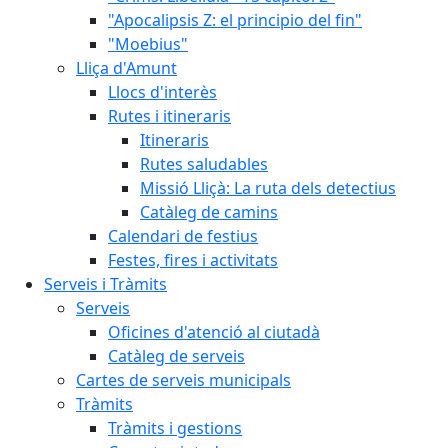
"Apocalipsis Z: el principio del fin"
"Moebius"
Lliça d'Amunt
Llocs d'interès
Rutes i itineraris
Itineraris
Rutes saludables
Missió Lliçà: La ruta dels detectius
Catàleg de camins
Calendari de festius
Festes, fires i activitats
Serveis i Tràmits
Serveis
Oficines d'atenció al ciutadà
Catàleg de serveis
Cartes de serveis municipals
Tràmits
Tràmits i gestions