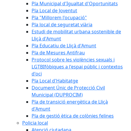
Pla Municipal d'Igualtat d'Oportunitats
Pla Local de Joventut
Pla "Millorem l'ocupació"
Pla local de seguretat viària
Estudi de mobilitat urbana sostenible de
Lliçà d'Amunt
Pla Educatiu de Lliçà d'Amunt
Pla de Mesures Antifrau
Protocol sobre les violències sexuals i
LGTBIfòbiques a l'espai públic i contextos
d'oci
Pla Local d'Habitatge
Document Únic de Protecció Civil
Municipal (DUPROCIM)
Pla de transició energètica de Lliçà
d'Amunt
Pla de gestió ètica de colònies felines
Policia local
Atenció ciutadana