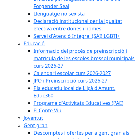
Forgender Seal
Llenguatge no sexista
Declaració institucional per la igualtat
efectiva entre dones i homes
Servei d'Atenció Integral (SAI) LGBTI+
Educació
Informació del procés de preinscripció i
matrícula de les escoles bressol municipals
curs 2026-27
Calendari escolar curs 2026-2027
JPO i Preinscripció curs 2026-27
Pla educatiu local de Lliçà d'Amunt.
Educ360
Programa d'Activitats Educatives (PAE)
El Conte Viu
Joventut
Gent gran
Descomptes i ofertes per a gent gran als