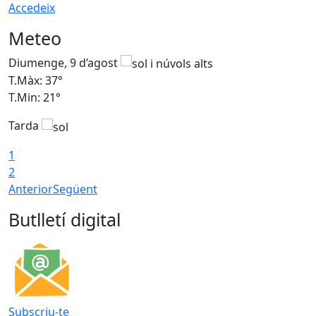
Accedeix
Meteo
Diumenge, 9 d’agost
D
T.Màx: 37°
T
T.Min: 21°
T
Tarda
T
1
2
Anterior
Següent
Butlletí digital
Subscriu-te