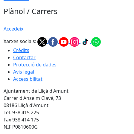
Plànol / Carrers
Accedeix
Xarxes socials:
Crèdits
Contactar
Protecció de dades
Avís legal
Accessibilitat
Ajuntament de Lliçà d'Amunt
Carrer d'Anselm Clavé, 73
08186 Lliçà d'Amunt
Tel. 938 415 225
Fax 938 414 175
NIF P0810600G