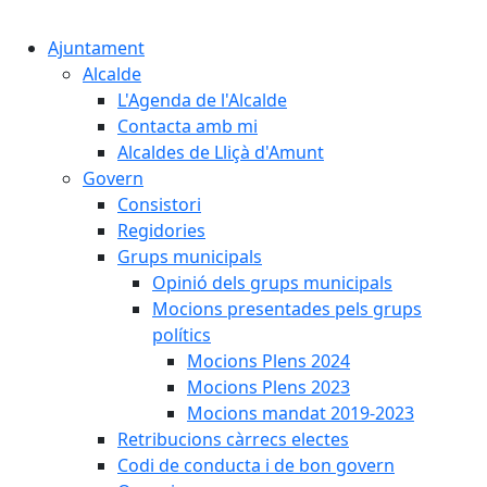
Cercar:
Ajuntament
Alcalde
L'Agenda de l'Alcalde
Contacta amb mi
Alcaldes de Lliçà d'Amunt
Govern
Consistori
Regidories
Grups municipals
Opinió dels grups municipals
Mocions presentades pels grups
polítics
Mocions Plens 2024
Mocions Plens 2023
Mocions mandat 2019-2023
Retribucions càrrecs electes
Codi de conducta i de bon govern