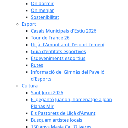
On dormir
On menjar
Sostenibilitat
Esport
Casals Municipals d'Estiu 2026
Tour de France 26
Lliçà d'Amunt amb l'esport femení
Guia d'entitats esportives
Esdeveniments esportius
Rutes
Informació del Gimnàs del Pavelló
d'Esports
Cultura
Sant Jordi 2026
El gegantó Juanon, homenatge a Joan
Planas Mir
Els Pastorets de Lliçà d'Amunt
Busquem artistes locals
150 anys Masia Ca l'Oliveres