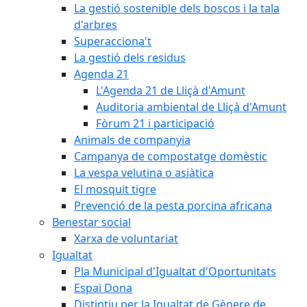
La gestió sostenible dels boscos i la tala
d'arbres
Superacciona't
La gestió dels residus
Agenda 21
L'Agenda 21 de Lliçà d'Amunt
Auditoria ambiental de Lliçà d'Amunt
Fòrum 21 i participació
Animals de companyia
Campanya de compostatge domèstic
La vespa velutina o asiàtica
El mosquit tigre
Prevenció de la pesta porcina africana
Benestar social
Xarxa de voluntariat
Igualtat
Pla Municipal d'Igualtat d'Oportunitats
Espai Dona
Distintiu per la Igualtat de Gènere de