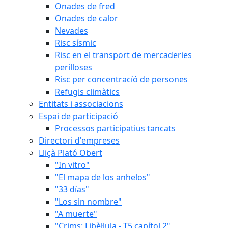
Onades de fred
Onades de calor
Nevades
Risc sísmic
Risc en el transport de mercaderies
perilloses
Risc per concentracíó de persones
Refugis climàtics
Entitats i associacions
Espai de participació
Processos participatius tancats
Directori d'empreses
Lliçà Plató Obert
"In vitro"
"El mapa de los anhelos"
"33 días"
"Los sin nombre"
"A muerte"
"Crims: Libèl·lula - T5 capítol 2"