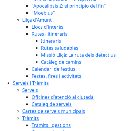
"Apocalipsis Z: el principio del fin"
"Moebius"
Lliça d'Amunt
Llocs d'interès
Rutes i itineraris
Itineraris
Rutes saludables
Missió Lliçà: La ruta dels detectius
Catàleg de camins
Calendari de festius
Festes, fires i activitats
Serveis i Tràmits
Serveis
Oficines d'atenció al ciutadà
Catàleg de serveis
Cartes de serveis municipals
Tràmits
Tràmits i gestions