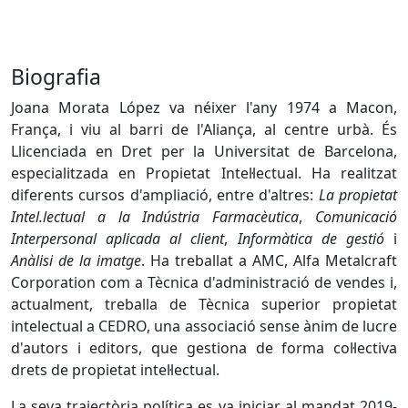
Biografia
Joana Morata López
va néixer l'any 1974 a Macon,
França, i viu al barri de l'Aliança, al centre urbà. És
Llicenciada en Dret per la Universitat de Barcelona,
especialitzada en Propietat Intel·lectual. Ha realitzat
diferents cursos d'ampliació, entre d'altres:
La propietat
Intel.lectual a la Indústria Farmacèutica
,
Comunicació
Interpersonal aplicada al client
,
Informàtica de gestió
i
Anàlisi de la imatge
. Ha treballat a AMC, Alfa Metalcraft
Corporation com a Tècnica d'administració de vendes i,
actualment, treballa de Tècnica superior propietat
intelectual a CEDRO, una associació sense ànim de lucre
d'autors i editors, que gestiona de forma col·lectiva
drets de propietat intel·lectual.
La seva trajectòria política es va iniciar al mandat 2019-