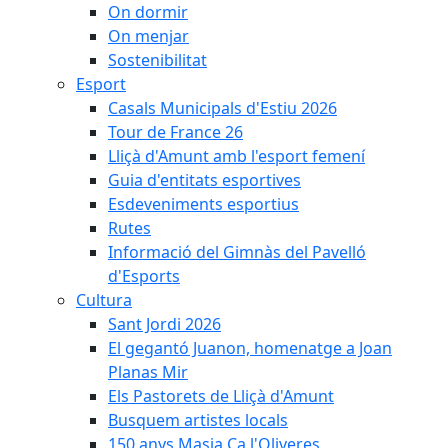
On dormir
On menjar
Sostenibilitat
Esport
Casals Municipals d'Estiu 2026
Tour de France 26
Lliçà d'Amunt amb l'esport femení
Guia d'entitats esportives
Esdeveniments esportius
Rutes
Informació del Gimnàs del Pavelló
d'Esports
Cultura
Sant Jordi 2026
El gegantó Juanon, homenatge a Joan
Planas Mir
Els Pastorets de Lliçà d'Amunt
Busquem artistes locals
150 anys Masia Ca l'Oliveres