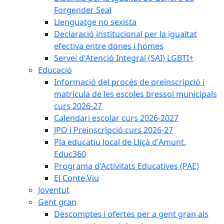
Forgender Seal
Llenguatge no sexista
Declaració institucional per la igualtat
efectiva entre dones i homes
Servei d'Atenció Integral (SAI) LGBTI+
Educació
Informació del procés de preinscripció i
matrícula de les escoles bressol municipals
curs 2026-27
Calendari escolar curs 2026-2027
JPO i Preinscripció curs 2026-27
Pla educatiu local de Lliçà d'Amunt.
Educ360
Programa d'Activitats Educatives (PAE)
El Conte Viu
Joventut
Gent gran
Descomptes i ofertes per a gent gran als