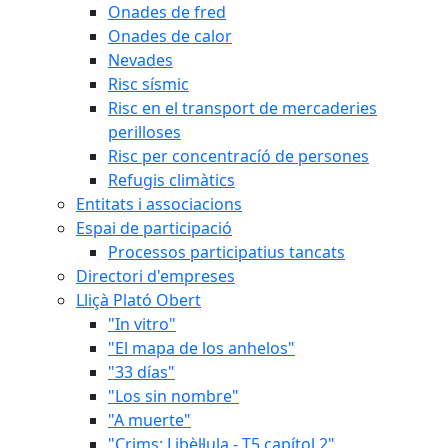
Onades de fred
Onades de calor
Nevades
Risc sísmic
Risc en el transport de mercaderies
perilloses
Risc per concentracíó de persones
Refugis climàtics
Entitats i associacions
Espai de participació
Processos participatius tancats
Directori d'empreses
Lliçà Plató Obert
"In vitro"
"El mapa de los anhelos"
"33 días"
"Los sin nombre"
"A muerte"
"Crims: Libèl·lula - T5 capítol 2"