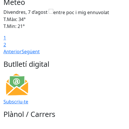
Meteo
Divendres, 7 d’agost
D
T.Màx: 34°
T
T.Min: 21°
T
1
T
2
Anterior
Següent
Butlletí digital
Subscriu-te
Plànol / Carrers