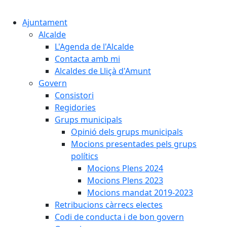
Cercar:
Ajuntament
Alcalde
L'Agenda de l'Alcalde
Contacta amb mi
Alcaldes de Lliçà d'Amunt
Govern
Consistori
Regidories
Grups municipals
Opinió dels grups municipals
Mocions presentades pels grups
polítics
Mocions Plens 2024
Mocions Plens 2023
Mocions mandat 2019-2023
Retribucions càrrecs electes
Codi de conducta i de bon govern