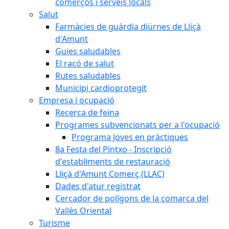
comerços i serveis locals
Salut
Farmàcies de guàrdia diürnes de Lliçà
d'Amunt
Guies saludables
El racó de salut
Rutes saludables
Municipi cardioprotegit
Empresa i ocupació
Recerca de feina
Programes subvencionats per a l'ocupació
Programa Joves en pràctiques
8a Festa del Pintxo - Inscripció
d'establiments de restauració
Lliçà d'Amunt Comerç (LLAC)
Dades d'atur registrat
Cercador de polígons de la comarca del
Vallès Oriental
Turisme