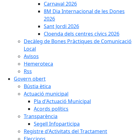
Carnaval 2026
8M Dia Internacional de les Dones
2026
Sant Jordi 2026
Cloenda dels centres cívics 2026
Decàleg de Bones Pràctiques de Comunicació
Local
Avisos
Hemeroteca
Rss
Govern obert
Bústia ètica
Actuació municipal
Pla d'Actuació Municipal
Acords polítics
Transparència
Segell Infoparticipa
Registre d'Activitats del Tractament
Eleccions