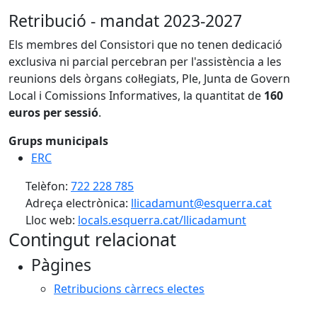
Retribució
- mandat 2023-2027
Els membres del Consistori que no tenen dedicació
exclusiva ni parcial percebran per l'assistència a les
reunions dels òrgans col·legiats, Ple, Junta de Govern
Local i Comissions Informatives, la quantitat de
160
euros per sessió
.
Grups municipals
ERC
Telèfon:
722 228 785
Adreça electrònica:
llicadamunt@esquerra.cat
Lloc web:
locals.esquerra.cat/llicadamunt
Contingut relacionat
Pàgines
Retribucions càrrecs electes
Facebook
X