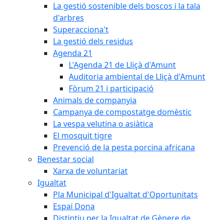
La gestió sostenible dels boscos i la tala
d'arbres
Superacciona't
La gestió dels residus
Agenda 21
L'Agenda 21 de Lliçà d'Amunt
Auditoria ambiental de Lliçà d'Amunt
Fòrum 21 i participació
Animals de companyia
Campanya de compostatge domèstic
La vespa velutina o asiàtica
El mosquit tigre
Prevenció de la pesta porcina africana
Benestar social
Xarxa de voluntariat
Igualtat
Pla Municipal d'Igualtat d'Oportunitats
Espai Dona
Distintiu per la Igualtat de Gènere de