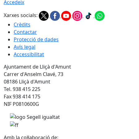
Accedeix
Xarxes socials:
Crèdits
Contactar
Protecció de dades
Avís legal
Accessibilitat
Ajuntament de Lliçà d'Amunt
Carrer d'Anselm Clavé, 73
08186 Lliçà d'Amunt
Tel. 938 415 225
Fax 938 414 175
NIF P0810600G
Amb la col·laboració de: