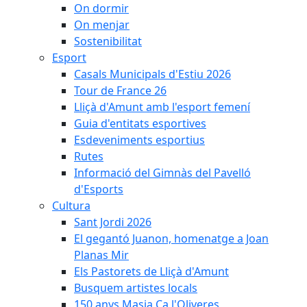
On dormir
On menjar
Sostenibilitat
Esport
Casals Municipals d'Estiu 2026
Tour de France 26
Lliçà d'Amunt amb l'esport femení
Guia d'entitats esportives
Esdeveniments esportius
Rutes
Informació del Gimnàs del Pavelló
d'Esports
Cultura
Sant Jordi 2026
El gegantó Juanon, homenatge a Joan
Planas Mir
Els Pastorets de Lliçà d'Amunt
Busquem artistes locals
150 anys Masia Ca l'Oliveres