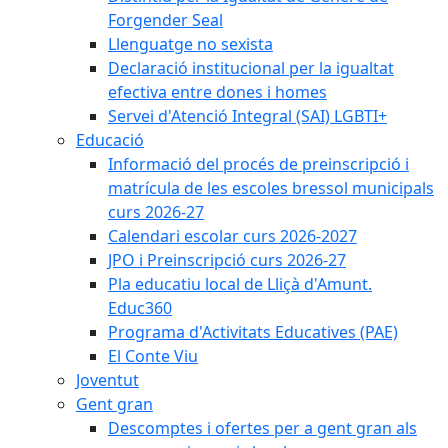
Forgender Seal
Llenguatge no sexista
Declaració institucional per la igualtat
efectiva entre dones i homes
Servei d'Atenció Integral (SAI) LGBTI+
Educació
Informació del procés de preinscripció i
matrícula de les escoles bressol municipals
curs 2026-27
Calendari escolar curs 2026-2027
JPO i Preinscripció curs 2026-27
Pla educatiu local de Lliçà d'Amunt.
Educ360
Programa d'Activitats Educatives (PAE)
El Conte Viu
Joventut
Gent gran
Descomptes i ofertes per a gent gran als