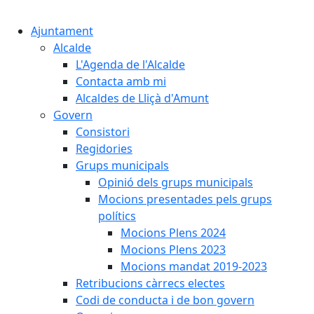
Cercar:
Ajuntament
Alcalde
L'Agenda de l'Alcalde
Contacta amb mi
Alcaldes de Lliçà d'Amunt
Govern
Consistori
Regidories
Grups municipals
Opinió dels grups municipals
Mocions presentades pels grups
polítics
Mocions Plens 2024
Mocions Plens 2023
Mocions mandat 2019-2023
Retribucions càrrecs electes
Codi de conducta i de bon govern