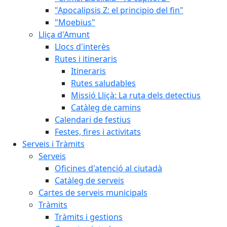
"Apocalipsis Z: el principio del fin"
"Moebius"
Lliça d'Amunt
Llocs d'interès
Rutes i itineraris
Itineraris
Rutes saludables
Missió Lliçà: La ruta dels detectius
Catàleg de camins
Calendari de festius
Festes, fires i activitats
Serveis i Tràmits
Serveis
Oficines d'atenció al ciutadà
Catàleg de serveis
Cartes de serveis municipals
Tràmits
Tràmits i gestions