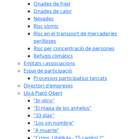
Onades de fred
Onades de calor
Nevades
Risc sísmic
Risc en el transport de mercaderies
perilloses
Risc per concentracíó de persones
Refugis climàtics
Entitats i associacions
Espai de participació
Processos participatius tancats
Directori d'empreses
Lliçà Plató Obert
"In vitro"
"El mapa de los anhelos"
"33 días"
"Los sin nombre"
"A muerte"
"Crims: Libèl·lula - T5 capítol 2"