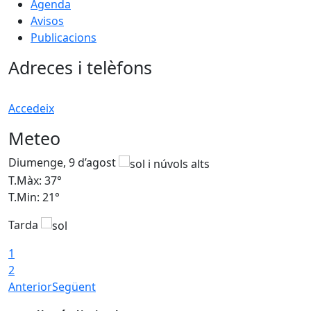
Agenda
Avisos
Publicacions
Adreces i telèfons
Accedeix
Meteo
Diumenge, 9 d’agost
D
T.Màx: 37°
T
T.Min: 21°
T
Tarda
T
1
2
Anterior
Següent