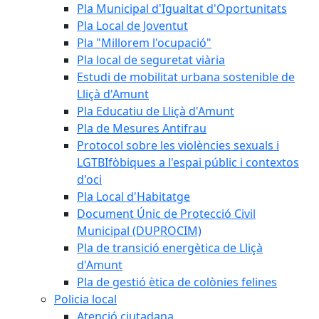
Pla Municipal d'Igualtat d'Oportunitats
Pla Local de Joventut
Pla "Millorem l'ocupació"
Pla local de seguretat viària
Estudi de mobilitat urbana sostenible de
Lliçà d'Amunt
Pla Educatiu de Lliçà d'Amunt
Pla de Mesures Antifrau
Protocol sobre les violències sexuals i
LGTBIfòbiques a l'espai públic i contextos
d'oci
Pla Local d'Habitatge
Document Únic de Protecció Civil
Municipal (DUPROCIM)
Pla de transició energètica de Lliçà
d'Amunt
Pla de gestió ètica de colònies felines
Policia local
Atenció ciutadana