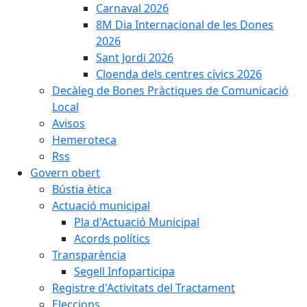
Carnaval 2026
8M Dia Internacional de les Dones
2026
Sant Jordi 2026
Cloenda dels centres cívics 2026
Decàleg de Bones Pràctiques de Comunicació
Local
Avisos
Hemeroteca
Rss
Govern obert
Bústia ètica
Actuació municipal
Pla d'Actuació Municipal
Acords polítics
Transparència
Segell Infoparticipa
Registre d'Activitats del Tractament
Eleccions