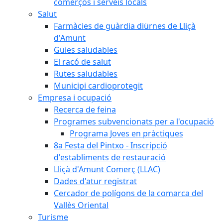
comerços i serveis locals
Salut
Farmàcies de guàrdia diürnes de Lliçà
d'Amunt
Guies saludables
El racó de salut
Rutes saludables
Municipi cardioprotegit
Empresa i ocupació
Recerca de feina
Programes subvencionats per a l'ocupació
Programa Joves en pràctiques
8a Festa del Pintxo - Inscripció
d'establiments de restauració
Lliçà d'Amunt Comerç (LLAC)
Dades d'atur registrat
Cercador de polígons de la comarca del
Vallès Oriental
Turisme