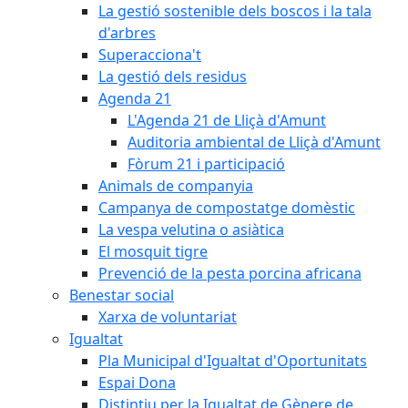
La gestió sostenible dels boscos i la tala
d'arbres
Superacciona't
La gestió dels residus
Agenda 21
L'Agenda 21 de Lliçà d'Amunt
Auditoria ambiental de Lliçà d'Amunt
Fòrum 21 i participació
Animals de companyia
Campanya de compostatge domèstic
La vespa velutina o asiàtica
El mosquit tigre
Prevenció de la pesta porcina africana
Benestar social
Xarxa de voluntariat
Igualtat
Pla Municipal d'Igualtat d'Oportunitats
Espai Dona
Distintiu per la Igualtat de Gènere de