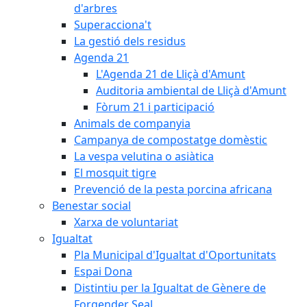
d'arbres
Superacciona't
La gestió dels residus
Agenda 21
L'Agenda 21 de Lliçà d'Amunt
Auditoria ambiental de Lliçà d'Amunt
Fòrum 21 i participació
Animals de companyia
Campanya de compostatge domèstic
La vespa velutina o asiàtica
El mosquit tigre
Prevenció de la pesta porcina africana
Benestar social
Xarxa de voluntariat
Igualtat
Pla Municipal d'Igualtat d'Oportunitats
Espai Dona
Distintiu per la Igualtat de Gènere de
Forgender Seal