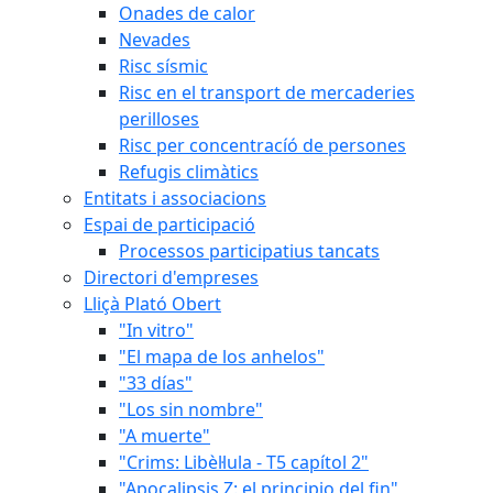
Onades de calor
Nevades
Risc sísmic
Risc en el transport de mercaderies
perilloses
Risc per concentracíó de persones
Refugis climàtics
Entitats i associacions
Espai de participació
Processos participatius tancats
Directori d'empreses
Lliçà Plató Obert
"In vitro"
"El mapa de los anhelos"
"33 días"
"Los sin nombre"
"A muerte"
"Crims: Libèl·lula - T5 capítol 2"
"Apocalipsis Z: el principio del fin"