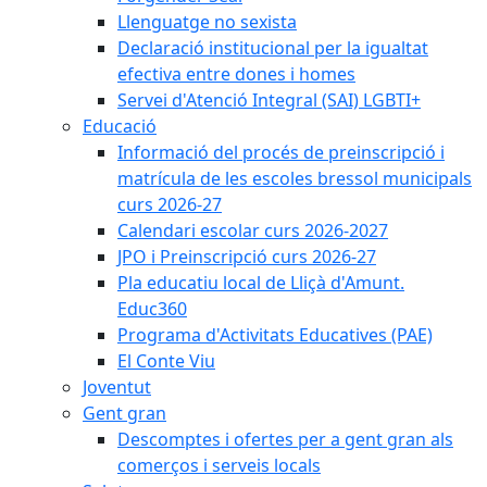
Llenguatge no sexista
Declaració institucional per la igualtat
efectiva entre dones i homes
Servei d'Atenció Integral (SAI) LGBTI+
Educació
Informació del procés de preinscripció i
matrícula de les escoles bressol municipals
curs 2026-27
Calendari escolar curs 2026-2027
JPO i Preinscripció curs 2026-27
Pla educatiu local de Lliçà d'Amunt.
Educ360
Programa d'Activitats Educatives (PAE)
El Conte Viu
Joventut
Gent gran
Descomptes i ofertes per a gent gran als
comerços i serveis locals