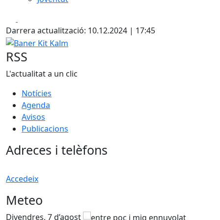
Facebook
X
Darrera actualització: 10.12.2024 | 17:45
Baner Kit Kalm
RSS
L'actualitat a un clic
Notícies
Agenda
Avisos
Publicacions
Adreces i telèfons
Accedeix
Meteo
Divendres, 7 d’agost
D