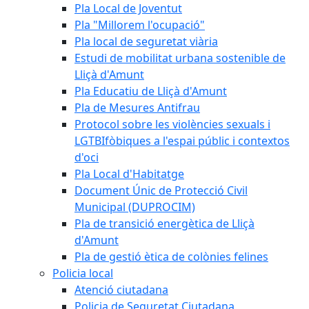
Pla Local de Joventut
Pla "Millorem l'ocupació"
Pla local de seguretat viària
Estudi de mobilitat urbana sostenible de
Lliçà d'Amunt
Pla Educatiu de Lliçà d'Amunt
Pla de Mesures Antifrau
Protocol sobre les violències sexuals i
LGTBIfòbiques a l'espai públic i contextos
d'oci
Pla Local d'Habitatge
Document Únic de Protecció Civil
Municipal (DUPROCIM)
Pla de transició energètica de Lliçà
d'Amunt
Pla de gestió ètica de colònies felines
Policia local
Atenció ciutadana
Policia de Seguretat Ciutadana