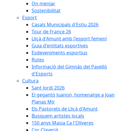
On menjar
Sostenibilitat
Esport
Casals Municipals d'Estiu 2026
Tour de France 26
Lliçà d'Amunt amb l'esport femení
Guia d'entitats esportives
Esdeveniments esportius
Rutes
Informació del Gimnàs del Pavelló
d'Esports
Cultura
Sant Jordi 2026
El gegantó Juanon, homenatge a Joan
Planas Mir
Els Pastorets de Lliçà d'Amunt
Busquem artistes locals
150 anys Masia Ca l'Oliveres
Cor Claverià