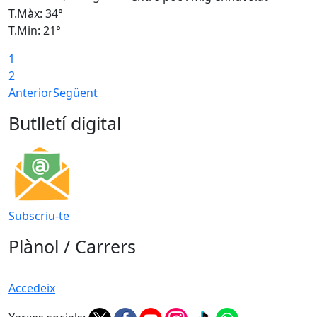
T.Màx: 34°
T
T.Min: 21°
T
1
T
2
Anterior
Següent
Butlletí digital
Subscriu-te
Plànol / Carrers
Accedeix