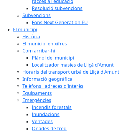
l'accés a l'educació
Resolució subvencions
Subvencions
Fons Next Generation EU
El municipi
Història
El municipi en xifres
Com arribar-hi
Plànol del municipi
Localitzador masies de Lliçà d'Amunt
Horaris del transport urbà de Lliçà d'Amunt
Informació geogràfica
Telèfons i adreces d'interès
Equipaments
Emergències
Incendis forestals
Inundacions
Ventades
Onades de fred