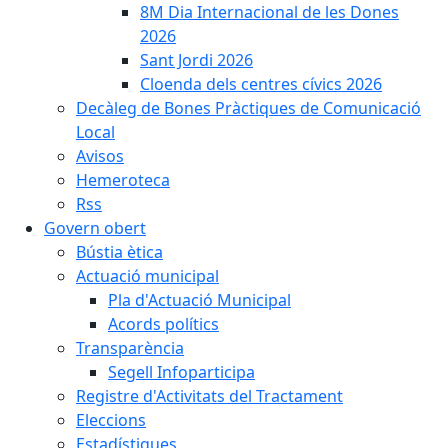
8M Dia Internacional de les Dones
2026
Sant Jordi 2026
Cloenda dels centres cívics 2026
Decàleg de Bones Pràctiques de Comunicació
Local
Avisos
Hemeroteca
Rss
Govern obert
Bústia ètica
Actuació municipal
Pla d'Actuació Municipal
Acords polítics
Transparència
Segell Infoparticipa
Registre d'Activitats del Tractament
Eleccions
Estadístiques