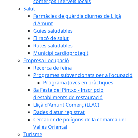
comerços i serveis locals
Salut
Farmàcies de guàrdia diürnes de Lliçà
d'Amunt
Guies saludables
El racó de salut
Rutes saludables
Municipi cardioprotegit
Empresa i ocupació
Recerca de feina
Programes subvencionats per a l'ocupació
Programa Joves en pràctiques
8a Festa del Pintxo - Inscripció
d'establiments de restauració
Lliçà d'Amunt Comerç (LLAC)
Dades d'atur registrat
Cercador de polígons de la comarca del
Vallès Oriental
Turisme