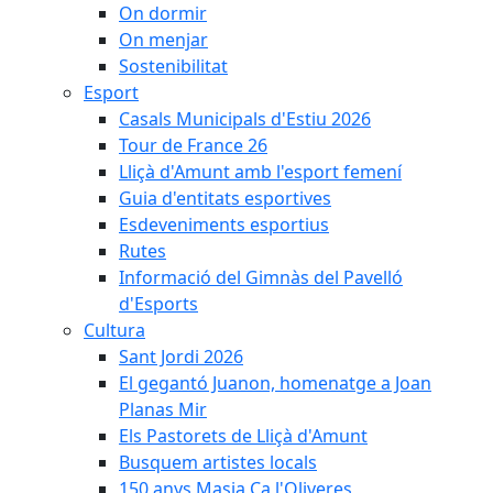
On dormir
On menjar
Sostenibilitat
Esport
Casals Municipals d'Estiu 2026
Tour de France 26
Lliçà d'Amunt amb l'esport femení
Guia d'entitats esportives
Esdeveniments esportius
Rutes
Informació del Gimnàs del Pavelló
d'Esports
Cultura
Sant Jordi 2026
El gegantó Juanon, homenatge a Joan
Planas Mir
Els Pastorets de Lliçà d'Amunt
Busquem artistes locals
150 anys Masia Ca l'Oliveres