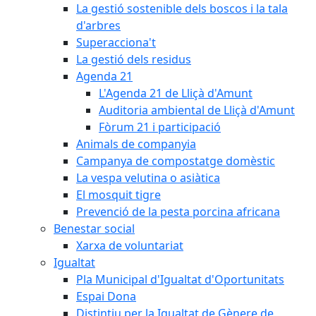
La gestió sostenible dels boscos i la tala
d'arbres
Superacciona't
La gestió dels residus
Agenda 21
L'Agenda 21 de Lliçà d'Amunt
Auditoria ambiental de Lliçà d'Amunt
Fòrum 21 i participació
Animals de companyia
Campanya de compostatge domèstic
La vespa velutina o asiàtica
El mosquit tigre
Prevenció de la pesta porcina africana
Benestar social
Xarxa de voluntariat
Igualtat
Pla Municipal d'Igualtat d'Oportunitats
Espai Dona
Distintiu per la Igualtat de Gènere de