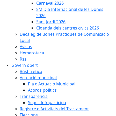
Carnaval 2026
8M Dia Internacional de les Dones
2026
Sant Jordi 2026
Cloenda dels centres cívics 2026
Decàleg de Bones Pràctiques de Comunicació
Local
Avisos
Hemeroteca
Rss
Govern obert
Bústia ètica
Actuació municipal
Pla d'Actuació Municipal
Acords polítics
Transparència
Segell Infoparticipa
Registre d'Activitats del Tractament
Eleccions