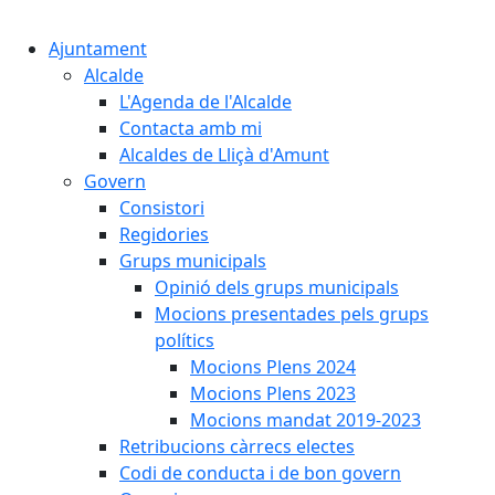
Cercar:
Ajuntament
Alcalde
L'Agenda de l'Alcalde
Contacta amb mi
Alcaldes de Lliçà d'Amunt
Govern
Consistori
Regidories
Grups municipals
Opinió dels grups municipals
Mocions presentades pels grups
polítics
Mocions Plens 2024
Mocions Plens 2023
Mocions mandat 2019-2023
Retribucions càrrecs electes
Codi de conducta i de bon govern