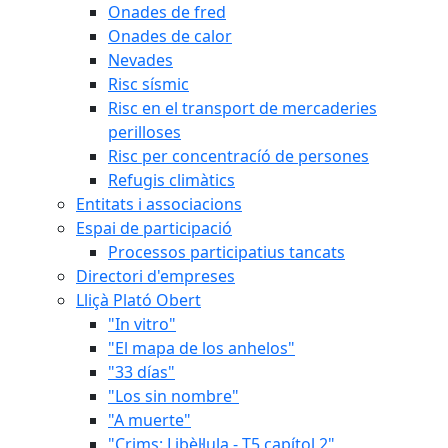
Onades de fred
Onades de calor
Nevades
Risc sísmic
Risc en el transport de mercaderies
perilloses
Risc per concentracíó de persones
Refugis climàtics
Entitats i associacions
Espai de participació
Processos participatius tancats
Directori d'empreses
Lliçà Plató Obert
"In vitro"
"El mapa de los anhelos"
"33 días"
"Los sin nombre"
"A muerte"
"Crims: Libèl·lula - T5 capítol 2"