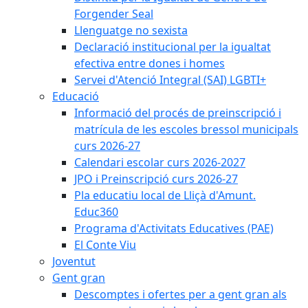
Forgender Seal
Llenguatge no sexista
Declaració institucional per la igualtat
efectiva entre dones i homes
Servei d'Atenció Integral (SAI) LGBTI+
Educació
Informació del procés de preinscripció i
matrícula de les escoles bressol municipals
curs 2026-27
Calendari escolar curs 2026-2027
JPO i Preinscripció curs 2026-27
Pla educatiu local de Lliçà d'Amunt.
Educ360
Programa d'Activitats Educatives (PAE)
El Conte Viu
Joventut
Gent gran
Descomptes i ofertes per a gent gran als