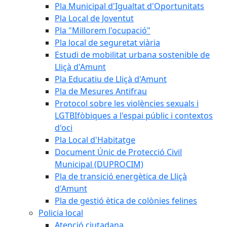
Pla Municipal d'Igualtat d'Oportunitats
Pla Local de Joventut
Pla "Millorem l'ocupació"
Pla local de seguretat viària
Estudi de mobilitat urbana sostenible de
Lliçà d'Amunt
Pla Educatiu de Lliçà d'Amunt
Pla de Mesures Antifrau
Protocol sobre les violències sexuals i
LGTBIfòbiques a l'espai públic i contextos
d'oci
Pla Local d'Habitatge
Document Únic de Protecció Civil
Municipal (DUPROCIM)
Pla de transició energètica de Lliçà
d'Amunt
Pla de gestió ètica de colònies felines
Policia local
Atenció ciutadana