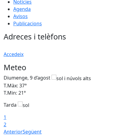
Notícies
Agenda
Avisos
Publicacions
Adreces i telèfons
Accedeix
Meteo
Diumenge, 9 d’agost
D
T.Màx: 37°
T
T.Min: 21°
T
Tarda
T
1
2
Anterior
Següent