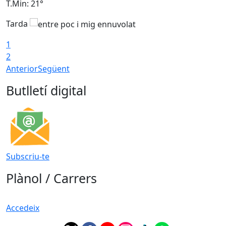
T.Min: 21°
T
Tarda
1
2
Anterior
Següent
Butlletí digital
Subscriu-te
Plànol / Carrers
Accedeix