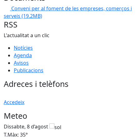
Conveni per al foment de les empreses, comerços i
serveis
(19.2MB)
RSS
L'actualitat a un clic
Notícies
Agenda
Avisos
Publicacions
Adreces i telèfons
Accedeix
Meteo
Dissabte, 8 d’agost
D
T.Màx: 35°
T