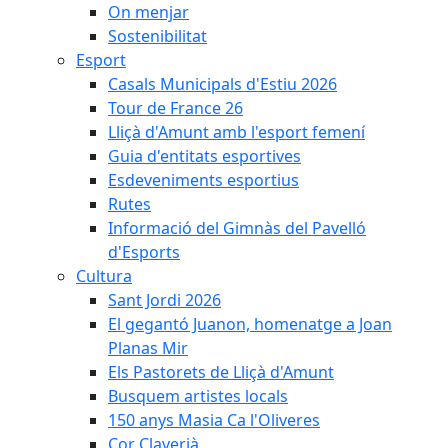
On menjar
Sostenibilitat
Esport
Casals Municipals d'Estiu 2026
Tour de France 26
Lliçà d'Amunt amb l'esport femení
Guia d'entitats esportives
Esdeveniments esportius
Rutes
Informació del Gimnàs del Pavelló
d'Esports
Cultura
Sant Jordi 2026
El gegantó Juanon, homenatge a Joan
Planas Mir
Els Pastorets de Lliçà d'Amunt
Busquem artistes locals
150 anys Masia Ca l'Oliveres
Cor Claverià