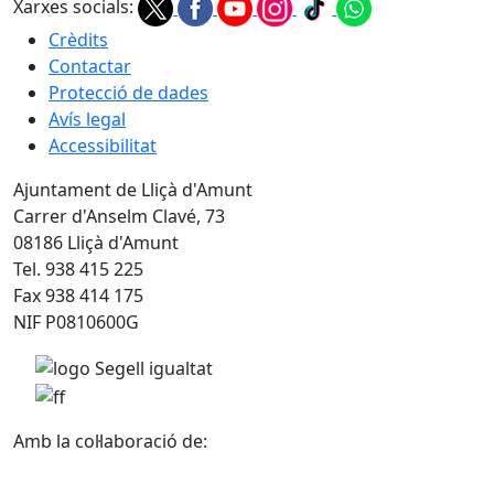
Xarxes socials:
Crèdits
Contactar
Protecció de dades
Avís legal
Accessibilitat
Ajuntament de Lliçà d'Amunt
Carrer d'Anselm Clavé, 73
08186 Lliçà d'Amunt
Tel. 938 415 225
Fax 938 414 175
NIF P0810600G
Amb la col·laboració de: