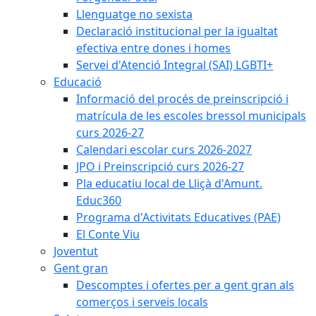
Llenguatge no sexista
Declaració institucional per la igualtat
efectiva entre dones i homes
Servei d'Atenció Integral (SAI) LGBTI+
Educació
Informació del procés de preinscripció i
matrícula de les escoles bressol municipals
curs 2026-27
Calendari escolar curs 2026-2027
JPO i Preinscripció curs 2026-27
Pla educatiu local de Lliçà d'Amunt.
Educ360
Programa d'Activitats Educatives (PAE)
El Conte Viu
Joventut
Gent gran
Descomptes i ofertes per a gent gran als
comerços i serveis locals