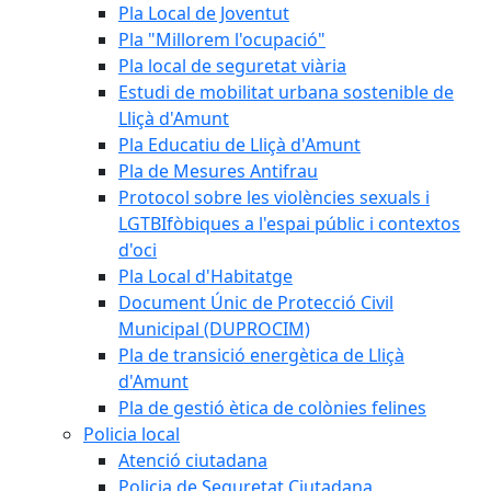
Pla Local de Joventut
Pla "Millorem l'ocupació"
Pla local de seguretat viària
Estudi de mobilitat urbana sostenible de
Lliçà d'Amunt
Pla Educatiu de Lliçà d'Amunt
Pla de Mesures Antifrau
Protocol sobre les violències sexuals i
LGTBIfòbiques a l'espai públic i contextos
d'oci
Pla Local d'Habitatge
Document Únic de Protecció Civil
Municipal (DUPROCIM)
Pla de transició energètica de Lliçà
d'Amunt
Pla de gestió ètica de colònies felines
Policia local
Atenció ciutadana
Policia de Seguretat Ciutadana