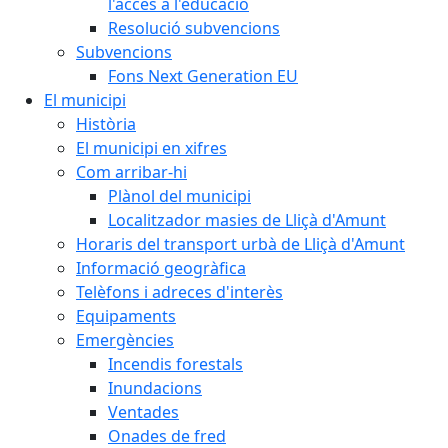
l'accés a l'educació
Resolució subvencions
Subvencions
Fons Next Generation EU
El municipi
Història
El municipi en xifres
Com arribar-hi
Plànol del municipi
Localitzador masies de Lliçà d'Amunt
Horaris del transport urbà de Lliçà d'Amunt
Informació geogràfica
Telèfons i adreces d'interès
Equipaments
Emergències
Incendis forestals
Inundacions
Ventades
Onades de fred