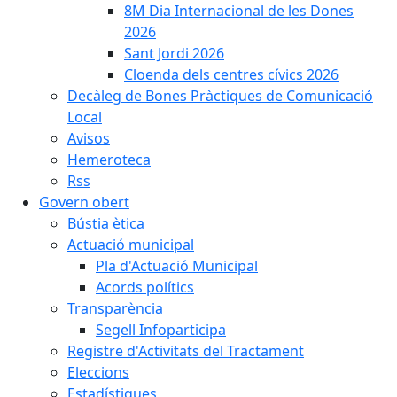
8M Dia Internacional de les Dones
2026
Sant Jordi 2026
Cloenda dels centres cívics 2026
Decàleg de Bones Pràctiques de Comunicació
Local
Avisos
Hemeroteca
Rss
Govern obert
Bústia ètica
Actuació municipal
Pla d'Actuació Municipal
Acords polítics
Transparència
Segell Infoparticipa
Registre d'Activitats del Tractament
Eleccions
Estadístiques