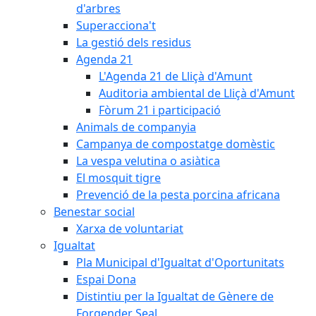
d'arbres
Superacciona't
La gestió dels residus
Agenda 21
L'Agenda 21 de Lliçà d'Amunt
Auditoria ambiental de Lliçà d'Amunt
Fòrum 21 i participació
Animals de companyia
Campanya de compostatge domèstic
La vespa velutina o asiàtica
El mosquit tigre
Prevenció de la pesta porcina africana
Benestar social
Xarxa de voluntariat
Igualtat
Pla Municipal d'Igualtat d'Oportunitats
Espai Dona
Distintiu per la Igualtat de Gènere de
Forgender Seal