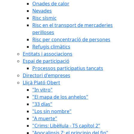
Onades de calor
Nevades
Risc sísmic
Risc en el transport de mercaderies
perilloses
Risc per concentracíó de persones
Refugis climàtics
Entitats i associacions
Espai de participació
Processos participatius tancats
Directori d'empreses
Lliçà Plató Obert
"In vitro"
"El mapa de los anhelos"
"33 días"
"Los sin nombre"
"A muerte"
"Crims: Libèl·lula - T5 capítol 2"
"Apocalipsis Z: el principio del fin"