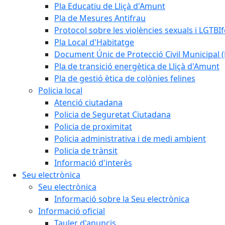
Pla Educatiu de Lliçà d'Amunt
Pla de Mesures Antifrau
Protocol sobre les violències sexuals i LGTBIf
Pla Local d'Habitatge
Document Únic de Protecció Civil Municipa
Pla de transició energètica de Lliçà d'Amunt
Pla de gestió ètica de colònies felines
Policia local
Atenció ciutadana
Policia de Seguretat Ciutadana
Policia de proximitat
Policia administrativa i de medi ambient
Policia de trànsit
Informació d'interès
Seu electrònica
Seu electrònica
Informació sobre la Seu electrònica
Informació oficial
Tauler d'anuncis