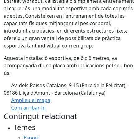
L'street workout, cal·listènia o simplement entrenament
al carrer és una modalitat esportiva amb cada cop més
adeptes. Consisteixen en l'entrenament de totes les
capacitats físiques mitjançant el pes corporal,
introduint acrobàcies, en diferents estructures fixes;
ofereix un gran ventall de possibilitats de pràctica
esportiva tant individual com en grup.
Aquesta instal·lació esportiva, de 6 x 6 metres, va
acompanyada d'una placa amb indicacions pel seu bon
ús.
Av. dels Països Catalans, 9-15 (Parc de la Felicitat) -
08186 Lliçà d'Amunt - Barcelona (Catalunya)
Amplieu el mapa
Com arribar-hi
Leaflet
| ©
OpenStreetMap
contributors
Contingut relacionat
+
Temes
−
Esport