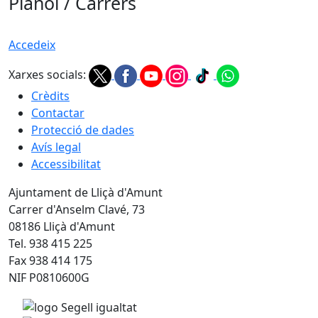
Plànol / Carrers
Accedeix
Xarxes socials:
Crèdits
Contactar
Protecció de dades
Avís legal
Accessibilitat
Ajuntament de Lliçà d'Amunt
Carrer d'Anselm Clavé, 73
08186 Lliçà d'Amunt
Tel. 938 415 225
Fax 938 414 175
NIF P0810600G