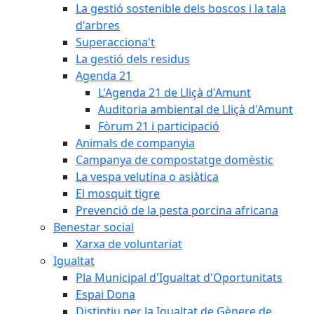
La gestió sostenible dels boscos i la tala
d'arbres
Superacciona't
La gestió dels residus
Agenda 21
L'Agenda 21 de Lliçà d'Amunt
Auditoria ambiental de Lliçà d'Amunt
Fòrum 21 i participació
Animals de companyia
Campanya de compostatge domèstic
La vespa velutina o asiàtica
El mosquit tigre
Prevenció de la pesta porcina africana
Benestar social
Xarxa de voluntariat
Igualtat
Pla Municipal d'Igualtat d'Oportunitats
Espai Dona
Distintiu per la Igualtat de Gènere de