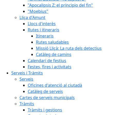
"Apocalipsis Z: el principio del fin"
"Moebius"
Lliça d'Amunt
Llocs d'interès
Rutes i itineraris
Itineraris
Rutes saludables
Missió Lliçà: La ruta dels detectius
Catàleg de camins
Calendari de festius
Festes, fires i activitats
Serveis i Tràmits
Serveis
Oficines d'atenció al ciutadà
Catàleg de serveis
Cartes de serveis municipals
Tràmits
Tràmits i gestions