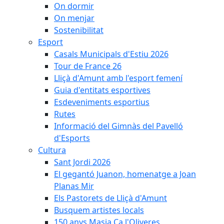
On dormir
On menjar
Sostenibilitat
Esport
Casals Municipals d'Estiu 2026
Tour de France 26
Lliçà d'Amunt amb l'esport femení
Guia d'entitats esportives
Esdeveniments esportius
Rutes
Informació del Gimnàs del Pavelló
d'Esports
Cultura
Sant Jordi 2026
El gegantó Juanon, homenatge a Joan
Planas Mir
Els Pastorets de Lliçà d'Amunt
Busquem artistes locals
150 anys Masia Ca l'Oliveres