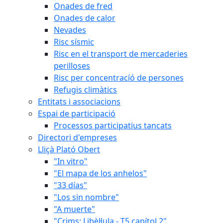
Onades de fred
Onades de calor
Nevades
Risc sísmic
Risc en el transport de mercaderies
perilloses
Risc per concentracíó de persones
Refugis climàtics
Entitats i associacions
Espai de participació
Processos participatius tancats
Directori d'empreses
Lliçà Plató Obert
"In vitro"
"El mapa de los anhelos"
"33 días"
"Los sin nombre"
"A muerte"
"Crims: Libèl·lula - T5 capítol 2"