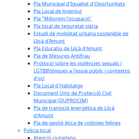
Pla Municipal d'Igualtat d'Oportunitats
Pla Local de Joventut
Pla "Millorem l'ocupació"
Pla local de seguretat viària
Estudi de mobilitat urbana sostenible de
Lliçà d'Amunt
Pla Educatiu de Lliçà d'Amunt
Pla de Mesures Antifrau
Protocol sobre les violències sexuals i
LGTBIfòbiques a l'espai públic i contextos
d'oci
Pla Local d'Habitatge
Document Únic de Protecció Civil
Municipal (DUPROCIM)
Pla de transició energètica de Lliçà
d'Amunt
Pla de gestió ètica de colònies felines
Policia local
Atenció ciutadana