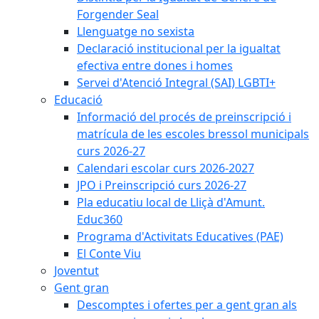
Forgender Seal
Llenguatge no sexista
Declaració institucional per la igualtat
efectiva entre dones i homes
Servei d'Atenció Integral (SAI) LGBTI+
Educació
Informació del procés de preinscripció i
matrícula de les escoles bressol municipals
curs 2026-27
Calendari escolar curs 2026-2027
JPO i Preinscripció curs 2026-27
Pla educatiu local de Lliçà d'Amunt.
Educ360
Programa d'Activitats Educatives (PAE)
El Conte Viu
Joventut
Gent gran
Descomptes i ofertes per a gent gran als