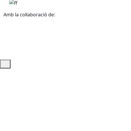
Amb la col·laboració de:
Ajuda i accés ràpid