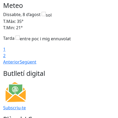
Meteo
Dissabte, 8 d’agost
D
T.Màx: 35°
T
T.Min: 21°
T
Tarda
1
2
Anterior
Següent
Butlletí digital
Subscriu-te