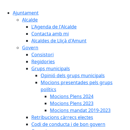
Cercar:
Ajuntament
Alcalde
L'Agenda de l'Alcalde
Contacta amb mi
Alcaldes de Lliçà d'Amunt
Govern
Consistori
Regidories
Grups municipals
Opinió dels grups municipals
Mocions presentades pels grups
polítics
Mocions Plens 2024
Mocions Plens 2023
Mocions mandat 2019-2023
Retribucions càrrecs electes
Codi de conducta i de bon govern