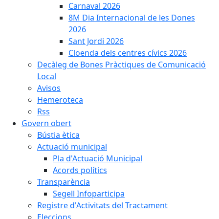
Carnaval 2026
8M Dia Internacional de les Dones
2026
Sant Jordi 2026
Cloenda dels centres cívics 2026
Decàleg de Bones Pràctiques de Comunicació
Local
Avisos
Hemeroteca
Rss
Govern obert
Bústia ètica
Actuació municipal
Pla d'Actuació Municipal
Acords polítics
Transparència
Segell Infoparticipa
Registre d'Activitats del Tractament
Eleccions