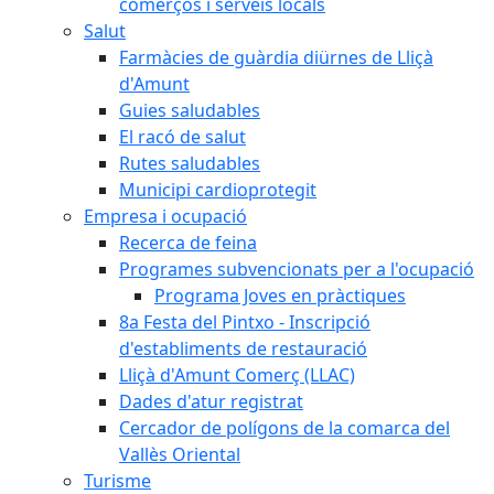
comerços i serveis locals
Salut
Farmàcies de guàrdia diürnes de Lliçà
d'Amunt
Guies saludables
El racó de salut
Rutes saludables
Municipi cardioprotegit
Empresa i ocupació
Recerca de feina
Programes subvencionats per a l'ocupació
Programa Joves en pràctiques
8a Festa del Pintxo - Inscripció
d'establiments de restauració
Lliçà d'Amunt Comerç (LLAC)
Dades d'atur registrat
Cercador de polígons de la comarca del
Vallès Oriental
Turisme