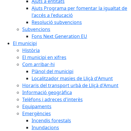
Ajuts a entitats
Ajuts Programa per fomentar la igualtat de
l'accés a l'educació
Resolució subvencions
Subvencions
Fons Next Generation EU
El municipi
Història
El municipi en xifres
Com arribar-hi
Plànol del municipi
Localitzador masies de Lliçà d'Amunt
Horaris del transport urbà de Lliçà d'Amunt
Informació geogràfica
Telèfons i adreces d'interès
Equipaments
Emergències
Incendis forestals
Inundacions