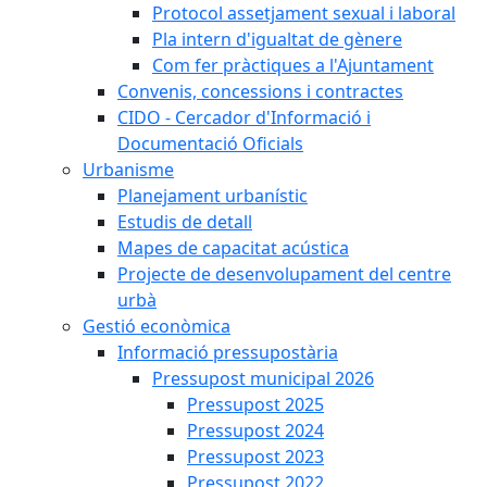
Protocol assetjament sexual i laboral
Pla intern d'igualtat de gènere
Com fer pràctiques a l'Ajuntament
Convenis, concessions i contractes
CIDO - Cercador d'Informació i
Documentació Oficials
Urbanisme
Planejament urbanístic
Estudis de detall
Mapes de capacitat acústica
Projecte de desenvolupament del centre
urbà
Gestió econòmica
Informació pressupostària
Pressupost municipal 2026
Pressupost 2025
Pressupost 2024
Pressupost 2023
Pressupost 2022