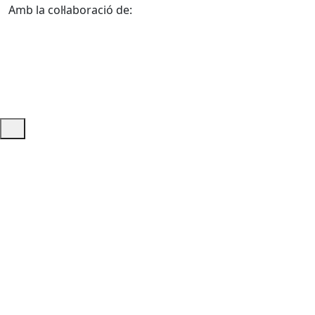
Amb la col·laboració de:
Ajuda i accés ràpid