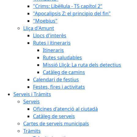
"Crims: Libèl·lula - T5 capítol 2"
"Apocalipsis Z: el principio del fin"
"Moebius"
Lliça d'Amunt
Llocs d'interès
Rutes i itineraris
Itineraris
Rutes saludables
Missió Lliçà: La ruta dels detectius
Catàleg de camins
Calendari de festius
Festes, fires i activitats
Serveis i Tràmits
Serveis
Oficines d'atenció al ciutadà
Catàleg de serveis
Cartes de serveis municipals
Tràmits