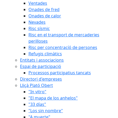
Ventades
Onades de fred
Onades de calor
Nevades
Risc sísmic
Risc en el transport de mercaderies
perilloses
Risc per concentracíó de persones
Refugis climàtics
Entitats i associacions
Espai de participació
Processos participatius tancats
Directori d'empreses
Lliçà Plató Obert
"In vitro"
"El mapa de los anhelos"
"33 días"
"Los sin nombre"
"A muerte"