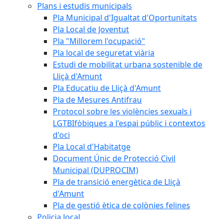
Plans i estudis municipals
Pla Municipal d'Igualtat d'Oportunitats
Pla Local de Joventut
Pla "Millorem l'ocupació"
Pla local de seguretat viària
Estudi de mobilitat urbana sostenible de
Lliçà d'Amunt
Pla Educatiu de Lliçà d'Amunt
Pla de Mesures Antifrau
Protocol sobre les violències sexuals i
LGTBIfòbiques a l'espai públic i contextos
d'oci
Pla Local d'Habitatge
Document Únic de Protecció Civil
Municipal (DUPROCIM)
Pla de transició energètica de Lliçà
d'Amunt
Pla de gestió ètica de colònies felines
Policia local