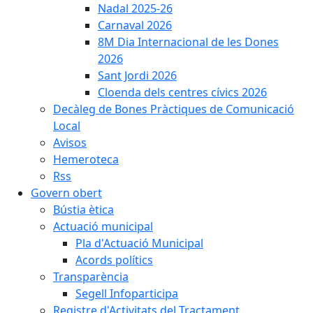
Nadal 2025-26
Carnaval 2026
8M Dia Internacional de les Dones
2026
Sant Jordi 2026
Cloenda dels centres cívics 2026
Decàleg de Bones Pràctiques de Comunicació
Local
Avisos
Hemeroteca
Rss
Govern obert
Bústia ètica
Actuació municipal
Pla d'Actuació Municipal
Acords polítics
Transparència
Segell Infoparticipa
Registre d'Activitats del Tractament