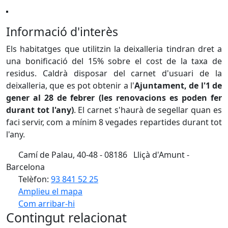
Informació d'interès
Els habitatges que utilitzin la deixalleria tindran dret a
una bonificació del 15% sobre el cost de la taxa de
residus. Caldrà disposar del carnet d'usuari de la
deixalleria, que es pot obtenir a l'
Ajuntament, de l'1 de
gener al 28 de febrer (les renovacions es poden fer
durant tot l'any)
. El carnet s'haurà de segellar quan es
faci servir, com a mínim 8 vegades repartides durant tot
l'any.
Camí de Palau, 40-48 - 08186 Lliçà d'Amunt -
Barcelona
Telèfon:
93 841 52 25
Amplieu el mapa
Com arribar-hi
Leaflet
| ©
OpenStreetMap
contributors
Contingut relacionat
+