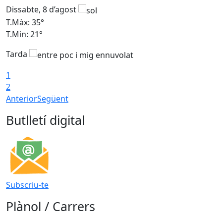
Dissabte, 8 d’agost
D
T.Màx: 35°
T
T.Min: 21°
T
Tarda
1
2
Anterior
Següent
Butlletí digital
Subscriu-te
Plànol / Carrers