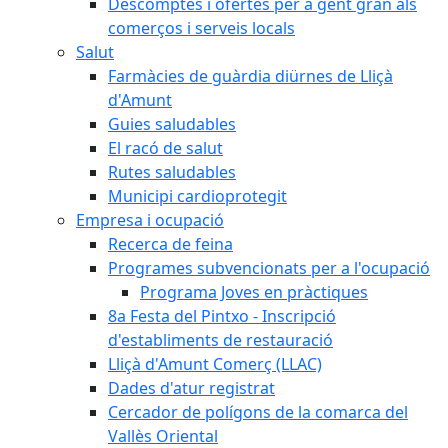
Descomptes i ofertes per a gent gran als
comerços i serveis locals
Salut
Farmàcies de guàrdia diürnes de Lliçà
d'Amunt
Guies saludables
El racó de salut
Rutes saludables
Municipi cardioprotegit
Empresa i ocupació
Recerca de feina
Programes subvencionats per a l'ocupació
Programa Joves en pràctiques
8a Festa del Pintxo - Inscripció
d'establiments de restauració
Lliçà d'Amunt Comerç (LLAC)
Dades d'atur registrat
Cercador de polígons de la comarca del
Vallès Oriental