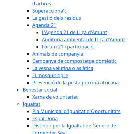
d'arbres
Superacciona't
La gestió dels residus
Agenda 21
L'Agenda 21 de Lliçà d'Amunt
Auditoria ambiental de Lliçà d'Amunt
Fòrum 21 i participació
Animals de companyia
Campanya de compostatge domèstic
La vespa velutina o asiàtica
El mosquit tigre
Prevenció de la pesta porcina africana
Benestar social
Xarxa de voluntariat
Igualtat
Pla Municipal d'Igualtat d'Oportunitats
Espai Dona
Distintiu per la Igualtat de Gènere de
Forgender Seal