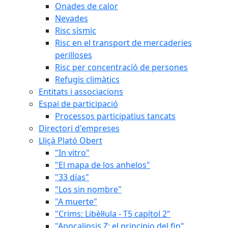
Onades de calor
Nevades
Risc sísmic
Risc en el transport de mercaderies
perilloses
Risc per concentracíó de persones
Refugis climàtics
Entitats i associacions
Espai de participació
Processos participatius tancats
Directori d'empreses
Lliçà Plató Obert
"In vitro"
"El mapa de los anhelos"
"33 días"
"Los sin nombre"
"A muerte"
"Crims: Libèl·lula - T5 capítol 2"
"Apocalipsis Z: el principio del fin"