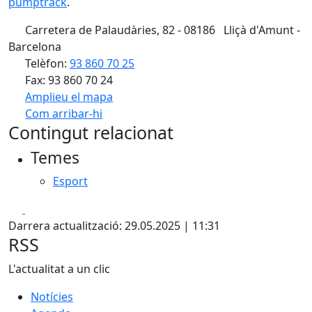
pumptrack
.
Carretera de Palaudàries, 82 - 08186 Lliçà d'Amunt -
Barcelona
Telèfon:
93 860 70 25
Fax: 93 860 70 24
Amplieu el mapa
Com arribar-hi
Leaflet
| ©
OpenStreetMap
contributors
Contingut relacionat
+
Temes
−
Esport
Facebook
X
Darrera actualització: 29.05.2025 | 11:31
RSS
L'actualitat a un clic
Notícies