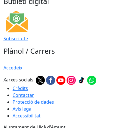
Butlletí digital
Subscriu-te
Plànol / Carrers
Accedeix
Xarxes socials:
Crèdits
Contactar
Protecció de dades
Avís legal
Accessibilitat
Ajuntament de Lliçà d'Amunt