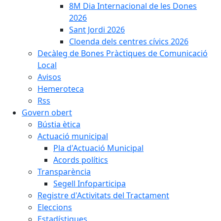
8M Dia Internacional de les Dones
2026
Sant Jordi 2026
Cloenda dels centres cívics 2026
Decàleg de Bones Pràctiques de Comunicació
Local
Avisos
Hemeroteca
Rss
Govern obert
Bústia ètica
Actuació municipal
Pla d'Actuació Municipal
Acords polítics
Transparència
Segell Infoparticipa
Registre d'Activitats del Tractament
Eleccions
Estadístiques