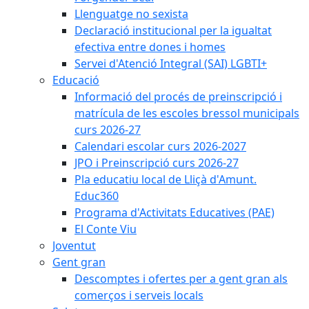
Llenguatge no sexista
Declaració institucional per la igualtat
efectiva entre dones i homes
Servei d'Atenció Integral (SAI) LGBTI+
Educació
Informació del procés de preinscripció i
matrícula de les escoles bressol municipals
curs 2026-27
Calendari escolar curs 2026-2027
JPO i Preinscripció curs 2026-27
Pla educatiu local de Lliçà d'Amunt.
Educ360
Programa d'Activitats Educatives (PAE)
El Conte Viu
Joventut
Gent gran
Descomptes i ofertes per a gent gran als
comerços i serveis locals