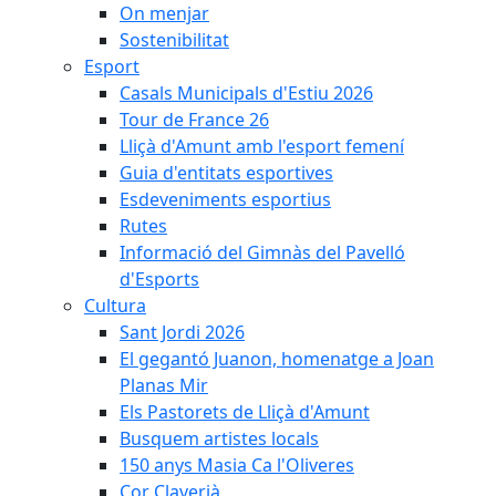
On menjar
Sostenibilitat
Esport
Casals Municipals d'Estiu 2026
Tour de France 26
Lliçà d'Amunt amb l'esport femení
Guia d'entitats esportives
Esdeveniments esportius
Rutes
Informació del Gimnàs del Pavelló
d'Esports
Cultura
Sant Jordi 2026
El gegantó Juanon, homenatge a Joan
Planas Mir
Els Pastorets de Lliçà d'Amunt
Busquem artistes locals
150 anys Masia Ca l'Oliveres
Cor Claverià