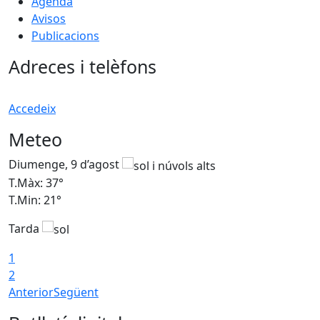
Agenda
Avisos
Publicacions
Adreces i telèfons
Accedeix
Meteo
Diumenge, 9 d’agost
D
T.Màx: 37°
T
T.Min: 21°
T
Tarda
T
1
2
Anterior
Següent