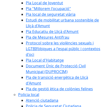
Pla Local de Joventut
Pla "Millorem l'ocupació"
Pla local de seguretat viària
Estudi de mobilitat urbana sostenible de
Lliçà d'Amunt
Pla Educatiu de Lliçà d'Amunt
Pla de Mesures Antifrau
Protocol sobre les violències sexuals i
LGTBIfòbiques a l'espai públic i contextos
d'oci
Pla Local d'Habitatge
Document Únic de Protecció Civil
Municipal (DUPROCIM)
Pla de transició energètica de Lliçà
d'Amunt
Pla de gestió ètica de colònies felines
Policia local
Atenció ciutadana
Policia de Seguretat Ciutadana