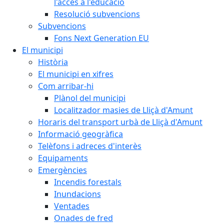
l'accés a l'educació
Resolució subvencions
Subvencions
Fons Next Generation EU
El municipi
Història
El municipi en xifres
Com arribar-hi
Plànol del municipi
Localitzador masies de Lliçà d'Amunt
Horaris del transport urbà de Lliçà d'Amunt
Informació geogràfica
Telèfons i adreces d'interès
Equipaments
Emergències
Incendis forestals
Inundacions
Ventades
Onades de fred