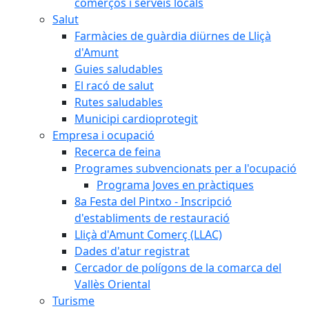
comerços i serveis locals
Salut
Farmàcies de guàrdia diürnes de Lliçà
d'Amunt
Guies saludables
El racó de salut
Rutes saludables
Municipi cardioprotegit
Empresa i ocupació
Recerca de feina
Programes subvencionats per a l'ocupació
Programa Joves en pràctiques
8a Festa del Pintxo - Inscripció
d'establiments de restauració
Lliçà d'Amunt Comerç (LLAC)
Dades d'atur registrat
Cercador de polígons de la comarca del
Vallès Oriental
Turisme