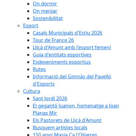
On dormir
On menjar
Sostenibilitat
Esport
Casals Municipals d'Estiu 2026
Tour de France 26
Lliçà d'Amunt amb l'esport femení
Guia d'entitats esportives
Esdeveniments esportius
Rutes
Informació del Gimnàs del Pavelló
d'Esports
Cultura
Sant Jordi 2026
El gegantó Juanon, homenatge a Joan
Planas Mir
Els Pastorets de Lliçà d'Amunt
Busquem artistes locals
150 anys Masia Ca l'Oliveres