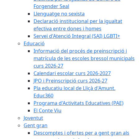
Forgender Seal
Llenguatge no sexista
Declaració institucional per la igualtat
efectiva entre dones i homes
Servei d'Atenció Integral (SAI) LGBTI+
Educació
Informació del procés de preinscripció i
matrícula de les escoles bressol municipals
curs 2026-27
Calendari escolar curs 2026-2027
JPO i Preinscripció curs 2026-27
Pla educatiu local de Lliçà d'Amunt.
Educ360
Programa d'Activitats Educatives (PAE)
El Conte Viu
Joventut
Gent gran
Descomptes i ofertes per a gent gran als