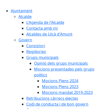
Cercar:
Ajuntament
Alcalde
L'Agenda de l'Alcalde
Contacta amb mi
Alcaldes de Lliçà d'Amunt
Govern
Consistori
Regidories
Grups municipals
Opinió dels grups municipals
Mocions presentades pels grups
polítics
Mocions Plens 2024
Mocions Plens 2023
Mocions mandat 2019-2023
Retribucions càrrecs electes
Codi de conducta i de bon govern