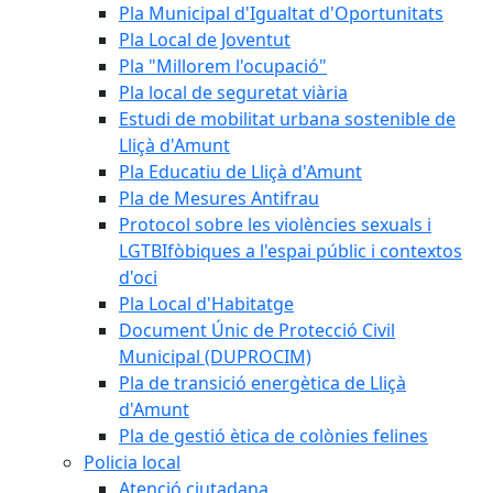
Pla Municipal d'Igualtat d'Oportunitats
Pla Local de Joventut
Pla "Millorem l'ocupació"
Pla local de seguretat viària
Estudi de mobilitat urbana sostenible de
Lliçà d'Amunt
Pla Educatiu de Lliçà d'Amunt
Pla de Mesures Antifrau
Protocol sobre les violències sexuals i
LGTBIfòbiques a l'espai públic i contextos
d'oci
Pla Local d'Habitatge
Document Únic de Protecció Civil
Municipal (DUPROCIM)
Pla de transició energètica de Lliçà
d'Amunt
Pla de gestió ètica de colònies felines
Policia local
Atenció ciutadana