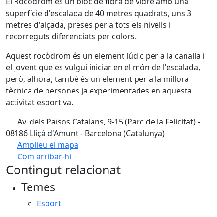
El Rocòdrom és un bloc de fibra de vidre amb una
superfície d'escalada de 40 metres quadrats, uns 3
metres d'alçada, preses per a tots els nivells i
recorreguts diferenciats per colors.
Aquest rocòdrom és un element lúdic per a la canalla i
el jovent que es vulgui iniciar en el món de l'escalada,
però, alhora, també és un element per a la millora
tècnica de persones ja experimentades en aquesta
activitat esportiva.
Av. dels Països Catalans, 9-15 (Parc de la Felicitat) -
08186 Lliçà d'Amunt - Barcelona (Catalunya)
Amplieu el mapa
Com arribar-hi
Leaflet
| ©
OpenStreetMap
contributors
Contingut relacionat
+
Temes
−
Esport