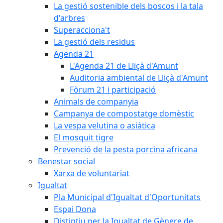
La gestió sostenible dels boscos i la tala
d'arbres
Superacciona't
La gestió dels residus
Agenda 21
L'Agenda 21 de Lliçà d'Amunt
Auditoria ambiental de Lliçà d'Amunt
Fòrum 21 i participació
Animals de companyia
Campanya de compostatge domèstic
La vespa velutina o asiàtica
El mosquit tigre
Prevenció de la pesta porcina africana
Benestar social
Xarxa de voluntariat
Igualtat
Pla Municipal d'Igualtat d'Oportunitats
Espai Dona
Distintiu per la Igualtat de Gènere de