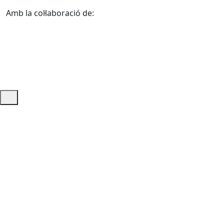
Amb la col·laboració de:
Ajuda i accés ràpid