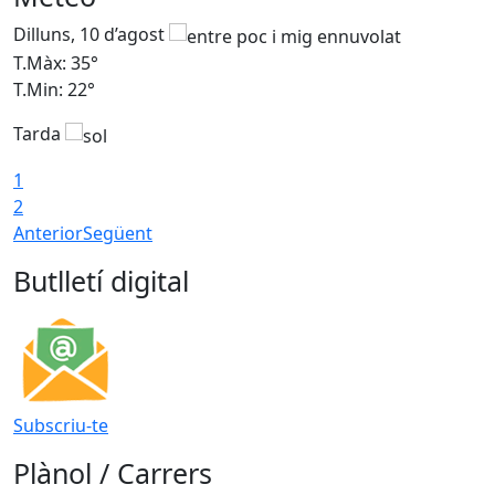
Dilluns, 10 d’agost
D
T.Màx: 35°
T
T.Min: 22°
T
Tarda
T
1
2
Anterior
Següent
Butlletí digital
Subscriu-te
Plànol / Carrers