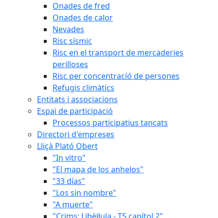
Onades de fred
Onades de calor
Nevades
Risc sísmic
Risc en el transport de mercaderies
perilloses
Risc per concentracíó de persones
Refugis climàtics
Entitats i associacions
Espai de participació
Processos participatius tancats
Directori d'empreses
Lliçà Plató Obert
"In vitro"
"El mapa de los anhelos"
"33 días"
"Los sin nombre"
"A muerte"
"Crims: Libèl·lula - T5 capítol 2"