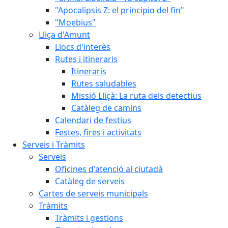
"Apocalipsis Z: el principio del fin"
"Moebius"
Lliça d'Amunt
Llocs d'interès
Rutes i itineraris
Itineraris
Rutes saludables
Missió Lliçà: La ruta dels detectius
Catàleg de camins
Calendari de festius
Festes, fires i activitats
Serveis i Tràmits
Serveis
Oficines d'atenció al ciutadà
Catàleg de serveis
Cartes de serveis municipals
Tràmits
Tràmits i gestions