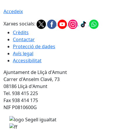
Accedeix
Xarxes socials:
Crèdits
Contactar
Protecció de dades
Avís legal
Accessibilitat
Ajuntament de Lliçà d'Amunt
Carrer d'Anselm Clavé, 73
08186 Lliçà d'Amunt
Tel. 938 415 225
Fax 938 414 175
NIF P0810600G