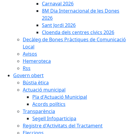
Carnaval 2026
8M Dia Internacional de les Dones
2026
Sant Jordi 2026
Cloenda dels centres cívics 2026
Decàleg de Bones Pràctiques de Comunicació
Local
Avisos
Hemeroteca
Rss
Govern obert
Bústia ètica
Actuació municipal
Pla d'Actuació Municipal
Acords polítics
Transparència
Segell Infoparticipa
Registre d'Activitats del Tractament
Eleccions