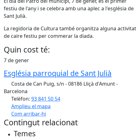
El dia del Patró del municipi, 7 de gener, és el primer
festiu de l'any i se celebra amb una aplec a l'església de
Sant Julià.
La regidoria de Cultura també organitza alguna activitat
de caire festiu per commerar la diada.
Quin cost té:
7 de gener
Església parroquial de Sant Julià
Costa de Can Puig, s/n - 08186 Lliçà d'Amunt -
Barcelona
Telèfon:
93 841 50 54
Amplieu el mapa
Com arribar-hi
Leaflet
| ©
OpenStreetMap
contributors
Contingut relacionat
+
Temes
−