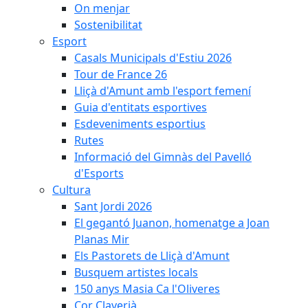
On menjar
Sostenibilitat
Esport
Casals Municipals d'Estiu 2026
Tour de France 26
Lliçà d'Amunt amb l'esport femení
Guia d'entitats esportives
Esdeveniments esportius
Rutes
Informació del Gimnàs del Pavelló
d'Esports
Cultura
Sant Jordi 2026
El gegantó Juanon, homenatge a Joan
Planas Mir
Els Pastorets de Lliçà d'Amunt
Busquem artistes locals
150 anys Masia Ca l'Oliveres
Cor Claverià