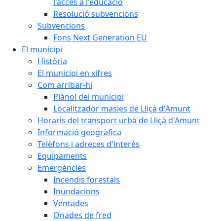
l'accés a l'educació
Resolució subvencions
Subvencions
Fons Next Generation EU
El municipi
Història
El municipi en xifres
Com arribar-hi
Plànol del municipi
Localitzador masies de Lliçà d'Amunt
Horaris del transport urbà de Lliçà d'Amunt
Informació geogràfica
Telèfons i adreces d'interès
Equipaments
Emergències
Incendis forestals
Inundacions
Ventades
Onades de fred