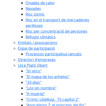
Onades de calor
Nevades
Risc sísmic
Risc en el transport de mercaderies
perilloses
Risc per concentracíó de persones
Refugis climàtics
Entitats i associacions
Espai de participació
Processos participatius tancats
Directori d'empreses
Lliçà Plató Obert
"In vitro"
"El mapa de los anhelos"
"33 días"
"Los sin nombre"
"A muerte"
"Crims: Libèl·lula - T5 capítol 2"
"Apocalipsis Z: el principio del fin"