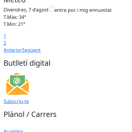
Divendres, 7 d’agost
D
T.Màx: 34°
T
T.Min: 21°
T
1
T
2
Anterior
Següent
Butlletí digital
Subscriu-te
Plànol / Carrers
Accedeix