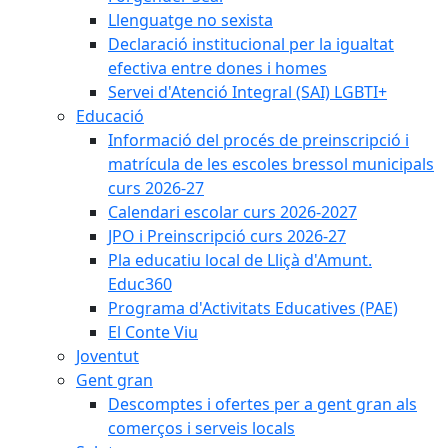
Llenguatge no sexista
Declaració institucional per la igualtat
efectiva entre dones i homes
Servei d'Atenció Integral (SAI) LGBTI+
Educació
Informació del procés de preinscripció i
matrícula de les escoles bressol municipals
curs 2026-27
Calendari escolar curs 2026-2027
JPO i Preinscripció curs 2026-27
Pla educatiu local de Lliçà d'Amunt.
Educ360
Programa d'Activitats Educatives (PAE)
El Conte Viu
Joventut
Gent gran
Descomptes i ofertes per a gent gran als
comerços i serveis locals