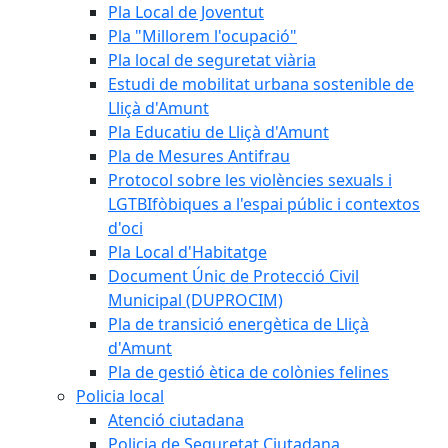
Pla Local de Joventut
Pla "Millorem l'ocupació"
Pla local de seguretat viària
Estudi de mobilitat urbana sostenible de
Lliçà d'Amunt
Pla Educatiu de Lliçà d'Amunt
Pla de Mesures Antifrau
Protocol sobre les violències sexuals i
LGTBIfòbiques a l'espai públic i contextos
d'oci
Pla Local d'Habitatge
Document Únic de Protecció Civil
Municipal (DUPROCIM)
Pla de transició energètica de Lliçà
d'Amunt
Pla de gestió ètica de colònies felines
Policia local
Atenció ciutadana
Policia de Seguretat Ciutadana