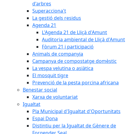
d'arbres
Superacciona't
La gestió dels residus
Agenda 21
L'Agenda 21 de Lliçà d'Amunt
Auditoria ambiental de Lliçà d'Amunt
Fòrum 21 i participació
Animals de companyia
Campanya de compostatge domèstic
La vespa velutina o asiàtica
El mosquit tigre
Prevenció de la pesta porcina africana
Benestar social
Xarxa de voluntariat
Igualtat
Pla Municipal d'Igualtat d'Oportunitats
Espai Dona
Distintiu per la Igualtat de Gènere de
Forgender Seal