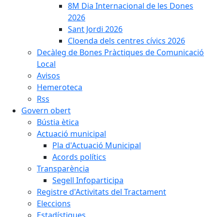
8M Dia Internacional de les Dones
2026
Sant Jordi 2026
Cloenda dels centres cívics 2026
Decàleg de Bones Pràctiques de Comunicació
Local
Avisos
Hemeroteca
Rss
Govern obert
Bústia ètica
Actuació municipal
Pla d'Actuació Municipal
Acords polítics
Transparència
Segell Infoparticipa
Registre d'Activitats del Tractament
Eleccions
Estadístiques