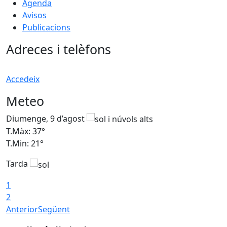
Agenda
Avisos
Publicacions
Adreces i telèfons
Accedeix
Meteo
Diumenge, 9 d’agost
D
T.Màx: 37°
T
T.Min: 21°
T
Tarda
T
1
2
Anterior
Següent