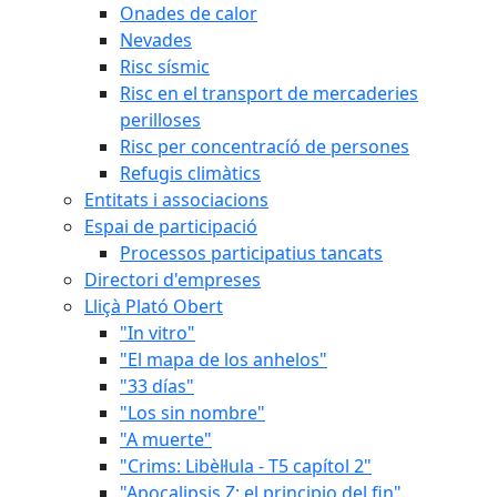
Onades de calor
Nevades
Risc sísmic
Risc en el transport de mercaderies
perilloses
Risc per concentracíó de persones
Refugis climàtics
Entitats i associacions
Espai de participació
Processos participatius tancats
Directori d'empreses
Lliçà Plató Obert
"In vitro"
"El mapa de los anhelos"
"33 días"
"Los sin nombre"
"A muerte"
"Crims: Libèl·lula - T5 capítol 2"
"Apocalipsis Z: el principio del fin"