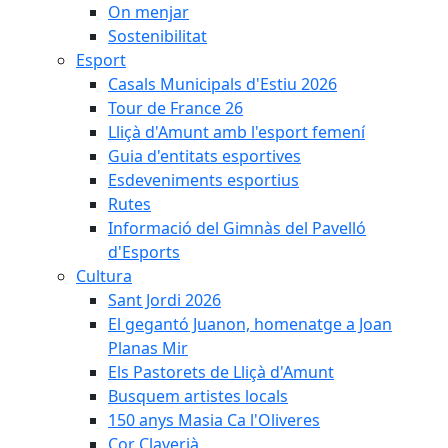
On menjar
Sostenibilitat
Esport
Casals Municipals d'Estiu 2026
Tour de France 26
Lliçà d'Amunt amb l'esport femení
Guia d'entitats esportives
Esdeveniments esportius
Rutes
Informació del Gimnàs del Pavelló
d'Esports
Cultura
Sant Jordi 2026
El gegantó Juanon, homenatge a Joan
Planas Mir
Els Pastorets de Lliçà d'Amunt
Busquem artistes locals
150 anys Masia Ca l'Oliveres
Cor Claverià