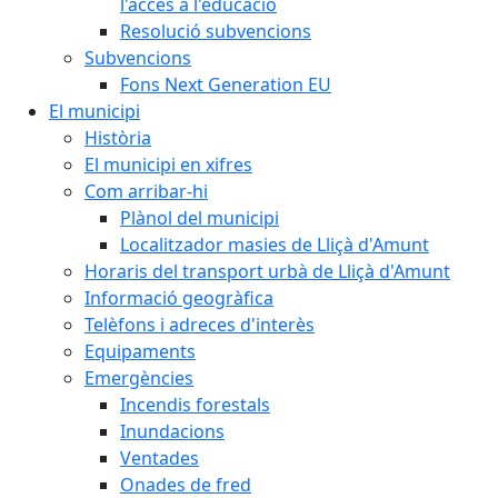
l'accés a l'educació
Resolució subvencions
Subvencions
Fons Next Generation EU
El municipi
Història
El municipi en xifres
Com arribar-hi
Plànol del municipi
Localitzador masies de Lliçà d'Amunt
Horaris del transport urbà de Lliçà d'Amunt
Informació geogràfica
Telèfons i adreces d'interès
Equipaments
Emergències
Incendis forestals
Inundacions
Ventades
Onades de fred