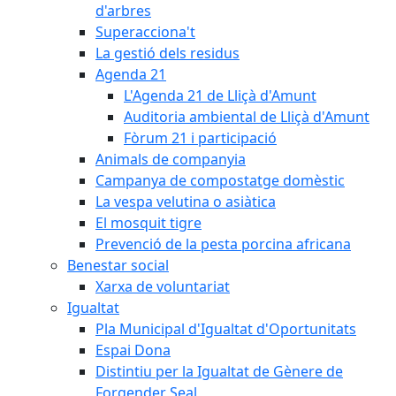
d'arbres
Superacciona't
La gestió dels residus
Agenda 21
L'Agenda 21 de Lliçà d'Amunt
Auditoria ambiental de Lliçà d'Amunt
Fòrum 21 i participació
Animals de companyia
Campanya de compostatge domèstic
La vespa velutina o asiàtica
El mosquit tigre
Prevenció de la pesta porcina africana
Benestar social
Xarxa de voluntariat
Igualtat
Pla Municipal d'Igualtat d'Oportunitats
Espai Dona
Distintiu per la Igualtat de Gènere de
Forgender Seal