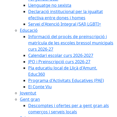
Llenguatge no sexista
Declaració institucional per la igualtat
efectiva entre dones i homes
Servei d'Atenció Integral (SAI) LGBTI+
Educació
Informació del procés de preinscripció i
matrícula de les escoles bressol municipals
curs 2026-27
Calendari escolar curs 2026-2027
JPO i Preinscripció curs 2026-27
Pla educatiu local de Lliçà d'Amunt.
Educ360
Programa d'Activitats Educatives (PAE)
El Conte Viu
Joventut
Gent gran
Descomptes i ofertes per a gent gran als
comerços i serveis locals