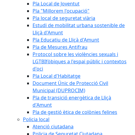
Pla Local de Joventut
Pla "Millorem l'ocupació"
Pla local de seguretat viària
Estudi de mobilitat urbana sostenible de
Lliçà d'Amunt
Pla Educatiu de Lliçà d'Amunt
Pla de Mesures Antifrau
Protocol sobre les violències sexuals i
LGTBIfòbiques a l'espai públic i contextos
d'oci
Pla Local d'Habitatge
Document Únic de Protecció Civil
Municipal (DUPROCIM)
Pla de transició energètica de Lliçà
d'Amunt
Pla de gestió ètica de colònies felines
Policia local
Atenció ciutadana
Policia de Seguretat Ciutadana