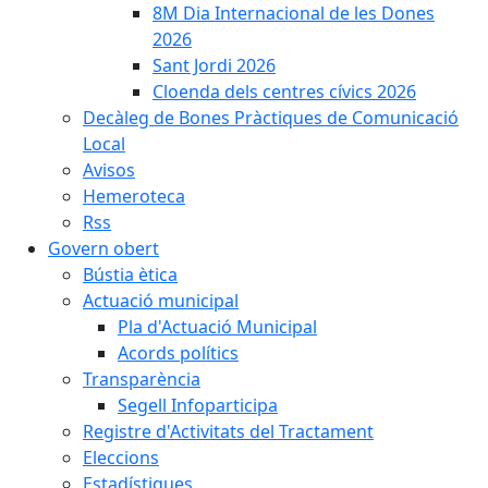
8M Dia Internacional de les Dones
2026
Sant Jordi 2026
Cloenda dels centres cívics 2026
Decàleg de Bones Pràctiques de Comunicació
Local
Avisos
Hemeroteca
Rss
Govern obert
Bústia ètica
Actuació municipal
Pla d'Actuació Municipal
Acords polítics
Transparència
Segell Infoparticipa
Registre d'Activitats del Tractament
Eleccions
Estadístiques