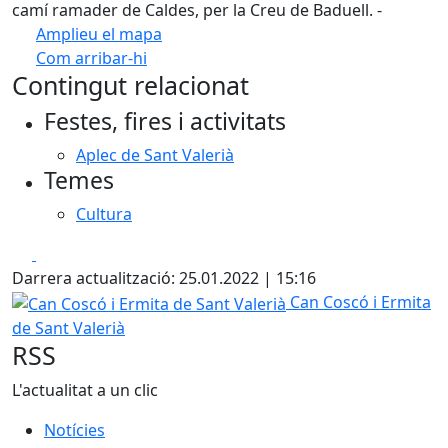
camí ramader de Caldes, per la Creu de Baduell. -
Amplieu el mapa
Com arribar-hi
Leaflet
| ©
OpenStreetMap
contributors
Contingut relacionat
+
Festes, fires i activitats
−
Aplec de Sant Valerià
Temes
Cultura
Facebook
X
Darrera actualització: 25.01.2022 | 15:16
Can Coscó i Ermita de Sant Valerià
Can Coscó i Ermita
de Sant Valerià
RSS
L'actualitat a un clic
Notícies