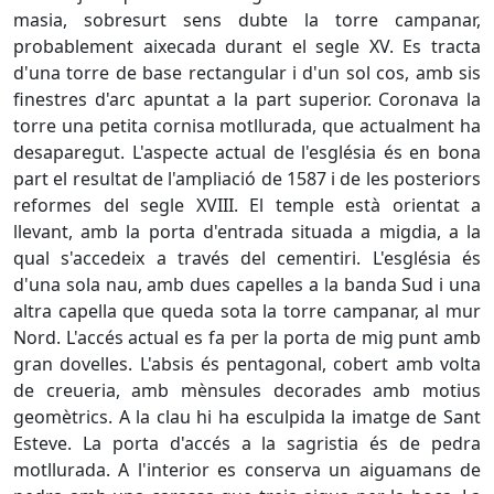
masia, sobresurt sens dubte la torre campanar,
probablement aixecada durant el segle XV. Es tracta
d'una torre de base rectangular i d'un sol cos, amb sis
finestres d'arc apuntat a la part superior. Coronava la
torre una petita cornisa motllurada, que actualment ha
desaparegut. L'aspecte actual de l'església és en bona
part el resultat de l'ampliació de 1587 i de les posteriors
reformes del segle XVIII. El temple està orientat a
llevant, amb la porta d'entrada situada a migdia, a la
qual s'accedeix a través del cementiri. L'església és
d'una sola nau, amb dues capelles a la banda Sud i una
altra capella que queda sota la torre campanar, al mur
Nord. L'accés actual es fa per la porta de mig punt amb
gran dovelles. L'absis és pentagonal, cobert amb volta
de creueria, amb mènsules decorades amb motius
geomètrics. A la clau hi ha esculpida la imatge de Sant
Esteve. La porta d'accés a la sagristia és de pedra
motllurada. A l'interior es conserva un aiguamans de