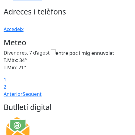
Adreces i telèfons
Accedeix
Meteo
Divendres, 7 d’agost
D
T.Màx: 34°
T
T.Min: 21°
T
1
T
2
Anterior
Següent
Butlletí digital