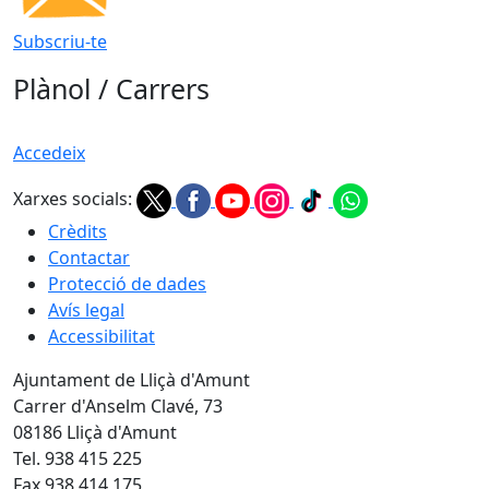
Subscriu-te
Plànol / Carrers
Accedeix
Xarxes socials:
Crèdits
Contactar
Protecció de dades
Avís legal
Accessibilitat
Ajuntament de Lliçà d'Amunt
Carrer d'Anselm Clavé, 73
08186 Lliçà d'Amunt
Tel. 938 415 225
Fax 938 414 175