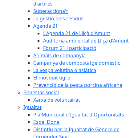
d'arbres
Superacciona't
La gestió dels residus
Agenda 21
L'Agenda 21 de Lliçà d'Amunt
Auditoria ambiental de Lliçà d'Amunt
Fòrum 21 i participació
Animals de companyia
Campanya de compostatge domèstic
La vespa velutina o asiàtica
El mosquit tigre
Prevenció de la pesta porcina africana
Benestar social
Xarxa de voluntariat
Igualtat
Pla Municipal d'Igualtat d'Oportunitats
Espai Dona
Distintiu per la Igualtat de Gènere de
Forgender Seal