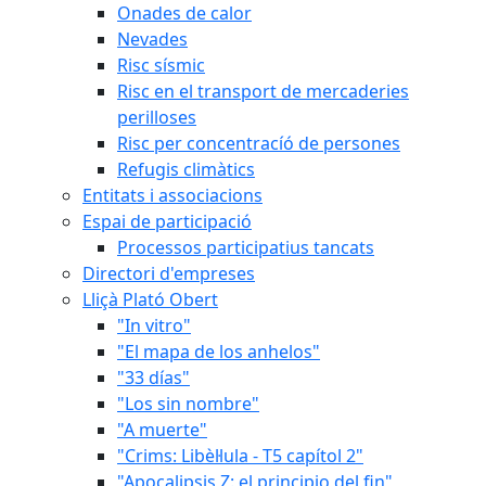
Onades de calor
Nevades
Risc sísmic
Risc en el transport de mercaderies
perilloses
Risc per concentracíó de persones
Refugis climàtics
Entitats i associacions
Espai de participació
Processos participatius tancats
Directori d'empreses
Lliçà Plató Obert
"In vitro"
"El mapa de los anhelos"
"33 días"
"Los sin nombre"
"A muerte"
"Crims: Libèl·lula - T5 capítol 2"
"Apocalipsis Z: el principio del fin"