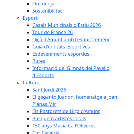
On menjar
Sostenibilitat
Esport
Casals Municipals d'Estiu 2026
Tour de France 26
Lliçà d'Amunt amb l'esport femení
Guia d'entitats esportives
Esdeveniments esportius
Rutes
Informació del Gimnàs del Pavelló
d'Esports
Cultura
Sant Jordi 2026
El gegantó Juanon, homenatge a Joan
Planas Mir
Els Pastorets de Lliçà d'Amunt
Busquem artistes locals
150 anys Masia Ca l'Oliveres
Cor Claverià