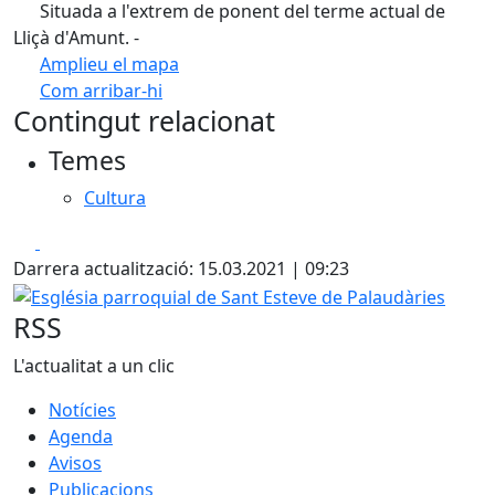
Situada a l'extrem de ponent del terme actual de
Lliçà d'Amunt. -
Amplieu el mapa
Com arribar-hi
Leaflet
| ©
OpenStreetMap
contributors
Contingut relacionat
+
Temes
−
Cultura
Facebook
X
Darrera actualització: 15.03.2021 | 09:23
Església parroquial de Sant Esteve de Palaudàries
RSS
L'actualitat a un clic
Notícies
Agenda
Avisos
Publicacions