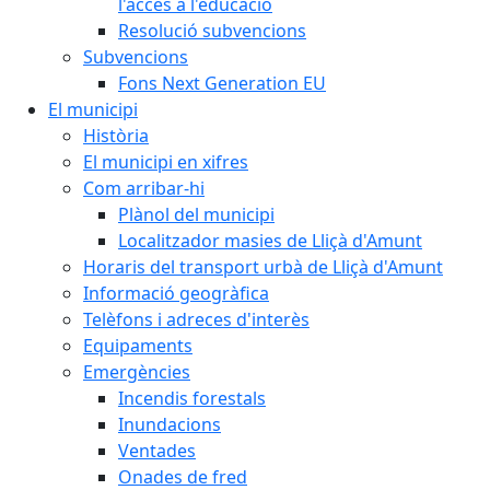
l'accés a l'educació
Resolució subvencions
Subvencions
Fons Next Generation EU
El municipi
Història
El municipi en xifres
Com arribar-hi
Plànol del municipi
Localitzador masies de Lliçà d'Amunt
Horaris del transport urbà de Lliçà d'Amunt
Informació geogràfica
Telèfons i adreces d'interès
Equipaments
Emergències
Incendis forestals
Inundacions
Ventades
Onades de fred