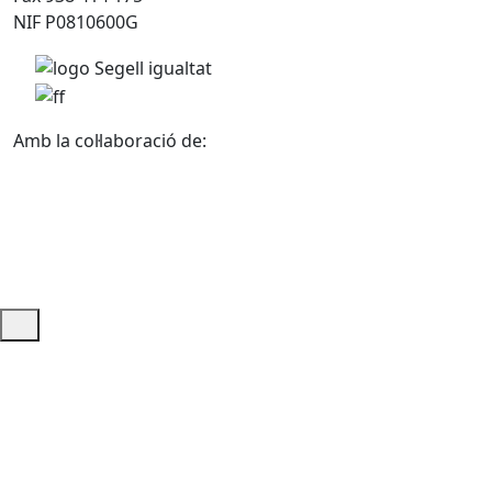
NIF P0810600G
Amb la col·laboració de:
Ajuda i accés ràpid