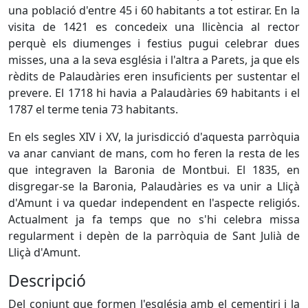
una població d'entre 45 i 60 habitants a tot estirar. En la
visita de 1421 es concedeix una llicència al rector
perquè els diumenges i festius pugui celebrar dues
misses, una a la seva església i l'altra a Parets, ja que els
rèdits de Palaudàries eren insuficients per sustentar el
prevere. El 1718 hi havia a Palaudàries 69 habitants i el
1787 el terme tenia 73 habitants.
En els segles XIV i XV, la jurisdicció d'aquesta parròquia
va anar canviant de mans, com ho feren la resta de les
que integraven la Baronia de Montbui. El 1835, en
disgregar-se la Baronia, Palaudàries es va unir a Lliçà
d'Amunt i va quedar independent en l'aspecte religiós.
Actualment ja fa temps que no s'hi celebra missa
regularment i depèn de la parròquia de Sant Julià de
Lliçà d'Amunt.
Descripció
Del conjunt que formen l'església amb el cementiri i la