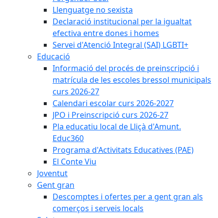
Llenguatge no sexista
Declaració institucional per la igualtat
efectiva entre dones i homes
Servei d'Atenció Integral (SAI) LGBTI+
Educació
Informació del procés de preinscripció i
matrícula de les escoles bressol municipals
curs 2026-27
Calendari escolar curs 2026-2027
JPO i Preinscripció curs 2026-27
Pla educatiu local de Lliçà d'Amunt.
Educ360
Programa d'Activitats Educatives (PAE)
El Conte Viu
Joventut
Gent gran
Descomptes i ofertes per a gent gran als
comerços i serveis locals