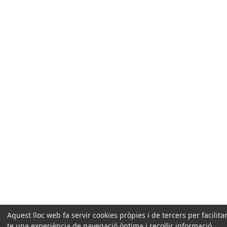
Aquest lloc web fa servir cookies pròpies i de tercers per facilitar
te una experiència de navegació òptima i recollir informació