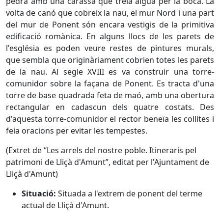
pedra amb una carassa que treia aigua per la boca. La
volta de canó que cobreix la nau, el mur Nord i una part
del mur de Ponent són encara vestigis de la primitiva
edificació romànica. En alguns llocs de les parets de
l'església es poden veure restes de pintures murals,
que sembla que originàriament cobrien totes les parets
de la nau. Al segle XVIII es va construir una torre-
comunidor sobre la façana de Ponent. Es tracta d'una
torre de base quadrada feta de maó, amb una obertura
rectangular en cadascun dels quatre costats. Des
d'aquesta torre-comunidor el rector beneïa les collites i
feia oracions per evitar les tempestes.
(Extret de “Les arrels del nostre poble. Itineraris pel
patrimoni de Lliçà d'Amunt”, editat per l'Ajuntament de
Lliçà d'Amunt)
Situació:
Situada a l'extrem de ponent del terme
actual de Lliçà d'Amunt.