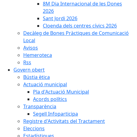
8M Dia Internacional de les Dones
2026
Sant Jordi 2026
Cloenda dels centres cívics 2026
Decàleg de Bones Pràctiques de Comunicació
Local
Avisos
Hemeroteca
Rss
Govern obert
Bústia ètica
Actuació municipal
Pla d'Actuació Municipal
Acords polítics
Transparència
Segell Infoparticipa
Registre d'Activitats del Tractament
Eleccions
Estadístiques