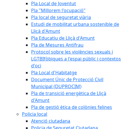
Pla Local de Joventut
Pla "Millorem l'ocupació"
Pla local de seguretat viària
Estudi de mobilitat urbana sostenible de
Lliçà d'Amunt
Pla Educatiu de Lliçà d'Amunt
Pla de Mesures Antifrau
Protocol sobre les violències sexuals i
LGTBIfòbiques a l'espai públic i contextos
d'oci
Pla Local d'Habitatge
Document Únic de Protecció Civil
Municipal (DUPROCIM)
Pla de transició energètica de Lliçà
d'Amunt
Pla de gestió ètica de colònies felines
Policia local
Atenció ciutadana
Policia de Seguretat Ciutadana