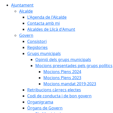
Ajuntament
Alcalde
L'Agenda de l'Alcalde
Contacta amb mi
Alcaldes de Lliçà d'Amunt
Govern
Consistori
Regidories
Grups municipals
Opinió dels grups municipals
Mocions presentades pels grups polítics
Mocions Plens 2024
Mocions Plens 2023
Mocions mandat 2019-2023
Retribucions càrrecs electes
Codi de conducta i de bon govern
Organigrama
Òrgans de Govern