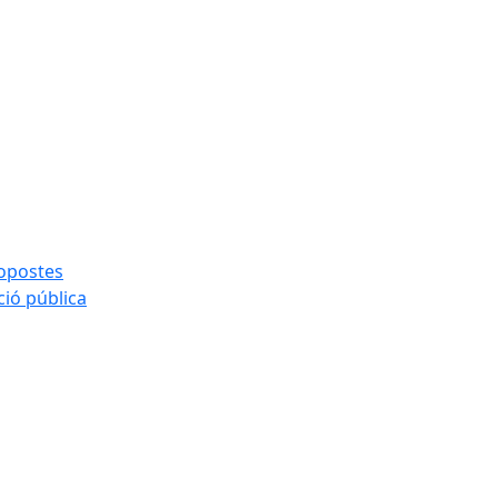
ropostes
ció pública