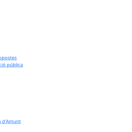
ropostes
ció pública
çà d'Amunt