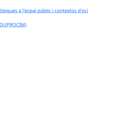
òbiques a l'espai públic i contextos d'oci
l (DUPROCIM)