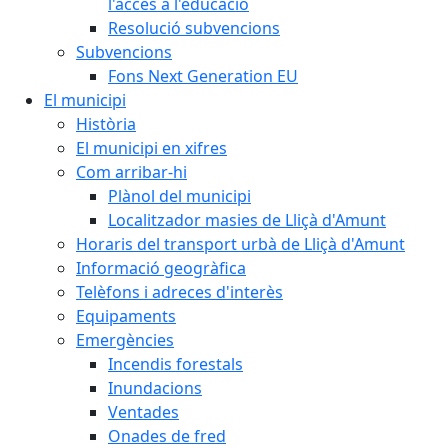
l'accés a l'educació
Resolució subvencions
Subvencions
Fons Next Generation EU
El municipi
Història
El municipi en xifres
Com arribar-hi
Plànol del municipi
Localitzador masies de Lliçà d'Amunt
Horaris del transport urbà de Lliçà d'Amunt
Informació geogràfica
Telèfons i adreces d'interès
Equipaments
Emergències
Incendis forestals
Inundacions
Ventades
Onades de fred