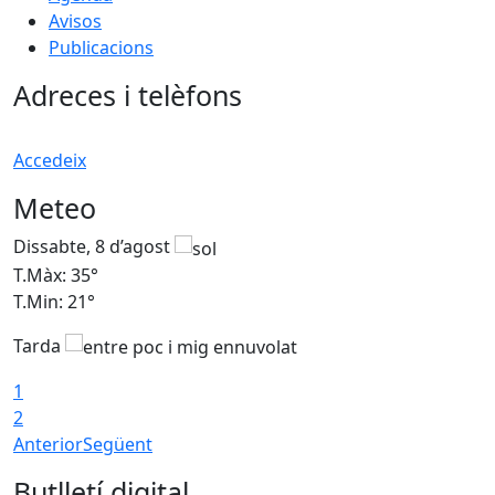
Avisos
Publicacions
Adreces i telèfons
Accedeix
Meteo
Dissabte, 8 d’agost
D
T.Màx: 35°
T
T.Min: 21°
T
Tarda
1
2
Anterior
Següent
Butlletí digital