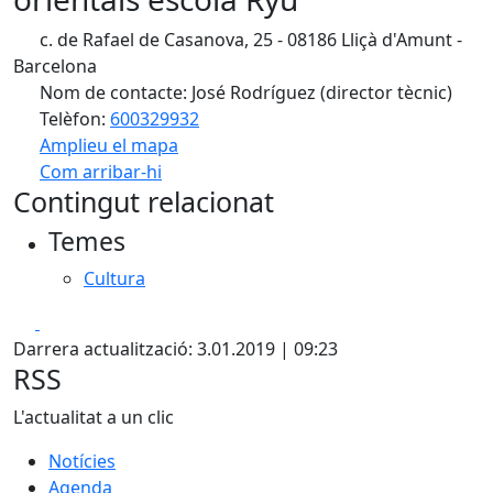
c. de Rafael de Casanova, 25 - 08186 Lliçà d'Amunt -
Barcelona
Nom de contacte: José Rodríguez (director tècnic)
Telèfon:
600329932
Amplieu el mapa
Com arribar-hi
Leaflet
| ©
OpenStreetMap
contributors
Contingut relacionat
+
Temes
−
Cultura
Facebook
X
Darrera actualització: 3.01.2019 | 09:23
RSS
L'actualitat a un clic
Notícies
Agenda