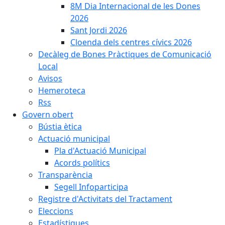
8M Dia Internacional de les Dones
2026
Sant Jordi 2026
Cloenda dels centres cívics 2026
Decàleg de Bones Pràctiques de Comunicació
Local
Avisos
Hemeroteca
Rss
Govern obert
Bústia ètica
Actuació municipal
Pla d'Actuació Municipal
Acords polítics
Transparència
Segell Infoparticipa
Registre d'Activitats del Tractament
Eleccions
Estadístiques