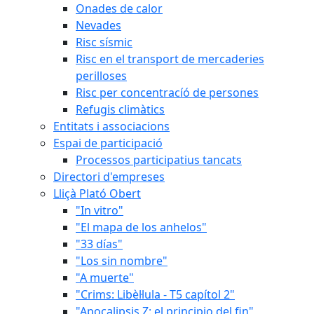
Onades de calor
Nevades
Risc sísmic
Risc en el transport de mercaderies
perilloses
Risc per concentracíó de persones
Refugis climàtics
Entitats i associacions
Espai de participació
Processos participatius tancats
Directori d'empreses
Lliçà Plató Obert
"In vitro"
"El mapa de los anhelos"
"33 días"
"Los sin nombre"
"A muerte"
"Crims: Libèl·lula - T5 capítol 2"
"Apocalipsis Z: el principio del fin"