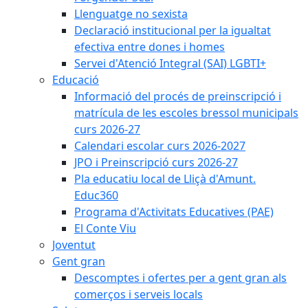
Llenguatge no sexista
Declaració institucional per la igualtat
efectiva entre dones i homes
Servei d'Atenció Integral (SAI) LGBTI+
Educació
Informació del procés de preinscripció i
matrícula de les escoles bressol municipals
curs 2026-27
Calendari escolar curs 2026-2027
JPO i Preinscripció curs 2026-27
Pla educatiu local de Lliçà d'Amunt.
Educ360
Programa d'Activitats Educatives (PAE)
El Conte Viu
Joventut
Gent gran
Descomptes i ofertes per a gent gran als
comerços i serveis locals