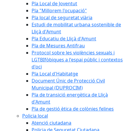
Pla Local de Joventut
Pla "Millorem l'ocupació"
Pla local de seguretat viària
Estudi de mobilitat urbana sostenible de
Lliçà d'Amunt
Pla Educatiu de Lliçà d'Amunt
Pla de Mesures Antifrau
Protocol sobre les violències sexuals i
LGTBIfòbiques a l'espai públic i contextos
d'oci
Pla Local d'Habitatge
Document Únic de Protecció Civil
Municipal (DUPROCIM)
Pla de transició energètica de Lliçà
d'Amunt
Pla de gestió ètica de colònies felines
Policia local
Atenció ciutadana
Policia de Seguretat Ciutadana