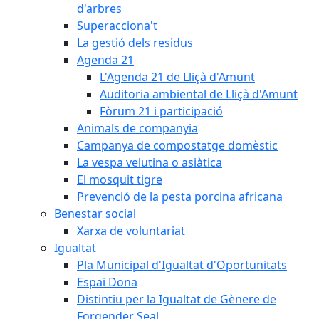
d'arbres
Superacciona't
La gestió dels residus
Agenda 21
L'Agenda 21 de Lliçà d'Amunt
Auditoria ambiental de Lliçà d'Amunt
Fòrum 21 i participació
Animals de companyia
Campanya de compostatge domèstic
La vespa velutina o asiàtica
El mosquit tigre
Prevenció de la pesta porcina africana
Benestar social
Xarxa de voluntariat
Igualtat
Pla Municipal d'Igualtat d'Oportunitats
Espai Dona
Distintiu per la Igualtat de Gènere de
Forgender Seal