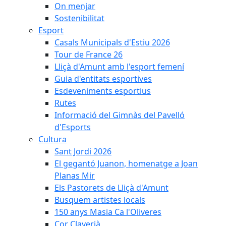
On menjar
Sostenibilitat
Esport
Casals Municipals d'Estiu 2026
Tour de France 26
Lliçà d'Amunt amb l'esport femení
Guia d'entitats esportives
Esdeveniments esportius
Rutes
Informació del Gimnàs del Pavelló
d'Esports
Cultura
Sant Jordi 2026
El gegantó Juanon, homenatge a Joan
Planas Mir
Els Pastorets de Lliçà d'Amunt
Busquem artistes locals
150 anys Masia Ca l'Oliveres
Cor Claverià