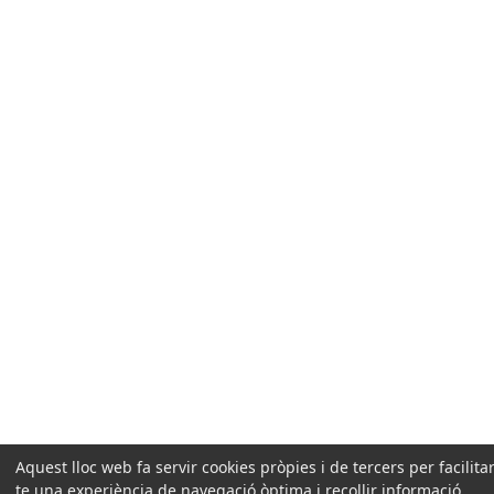
Aquest lloc web fa servir cookies pròpies i de tercers per facilitar
te una experiència de navegació òptima i recollir informació