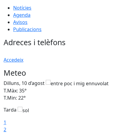
Notícies
Agenda
Avisos
Publicacions
Adreces i telèfons
Accedeix
Meteo
Dilluns, 10 d’agost
D
T.Màx: 35°
T
T.Min: 22°
T
Tarda
T
1
2