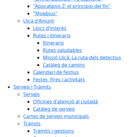
"Apocalipsis Z: el principio del fin"
"Moebius"
Lliça d'Amunt
Llocs d'interès
Rutes i itineraris
Itineraris
Rutes saludables
Missió Lliçà: La ruta dels detectius
Catàleg de camins
Calendari de festius
Festes, fires i activitats
Serveis i Tràmits
Serveis
Oficines d'atenció al ciutadà
Catàleg de serveis
Cartes de serveis municipals
Tràmits
Tràmits i gestions