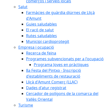
comerços i serveis locals
Salut
Farmàcies de guàrdia diürnes de Lliçà
d'Amunt
Guies saludables
El racó de salut
Rutes saludables
Municipi cardioprotegit
Empresa i ocupació
Recerca de feina
Programes subvencionats per a l'ocupació
Programa Joves en pràctiques
8a Festa del Pintxo - Inscripció
d'establiments de restauració
Lliçà d'Amunt Comerç (LLAC)
Dades d'atur registrat
Cercador de polígons de la comarca del
Vallès Oriental
Turisme