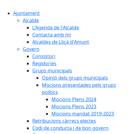
Cercar:
Ajuntament
Alcalde
L'Agenda de l'Alcalde
Contacta amb mi
Alcaldes de Lliçà d'Amunt
Govern
Consistori
Regidories
Grups municipals
Opinió dels grups municipals
Mocions presentades pels grups
polítics
Mocions Plens 2024
Mocions Plens 2023
Mocions mandat 2019-2023
Retribucions càrrecs electes
Codi de conducta i de bon govern