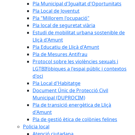
Pla Municipal d'Igualtat d'Oportunitats
Pla Local de Joventut
Pla "Millorem l'ocupació"
Pla local de seguretat viària
Estudi de mobilitat urbana sostenible de
Lliçà d'Amunt
Pla Educatiu de Lliçà d'Amunt
Pla de Mesures Antifrau
Protocol sobre les violències sexuals i
LGTBIfòbiques a l'espai públic i contextos
d'oci
Pla Local d'Habitatge
Document Únic de Protecció Civil
Municipal (DUPROCIM)
Pla de transició energètica de Lliçà
d'Amunt
Pla de gestió ètica de colònies felines
Policia local
Atenció ciutadana