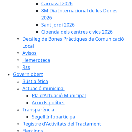
Carnaval 2026
8M Dia Internacional de les Dones
2026
Sant Jordi 2026
Cloenda dels centres cívics 2026
Decàleg de Bones Pràctiques de Comunicació
Local
Avisos
Hemeroteca
Rss
Govern obert
Bústia ètica
Actuació municipal
Pla d'Actuació Municipal
Acords polítics
Transparència
Segell Infoparticipa
Registre d'Activitats del Tractament
Eleccions