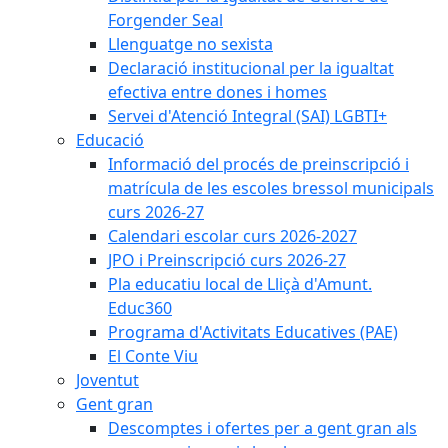
Forgender Seal
Llenguatge no sexista
Declaració institucional per la igualtat
efectiva entre dones i homes
Servei d'Atenció Integral (SAI) LGBTI+
Educació
Informació del procés de preinscripció i
matrícula de les escoles bressol municipals
curs 2026-27
Calendari escolar curs 2026-2027
JPO i Preinscripció curs 2026-27
Pla educatiu local de Lliçà d'Amunt.
Educ360
Programa d'Activitats Educatives (PAE)
El Conte Viu
Joventut
Gent gran
Descomptes i ofertes per a gent gran als