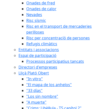
Onades de fred
Onades de calor
Nevades
Risc sísmic
Risc en el transport de mercaderies
perilloses
Risc per concentracíó de persones
Refugis climàtics
Entitats i associacions
Espai de participació
Processos participatius tancats
Directori d'empreses
Lliçà Plató Obert
"In vitro"
"El mapa de los anhelos"
"33 días"
"Los sin nombre"
"A muerte"
"Crims: Libèl·lula - T5 capítol 2"