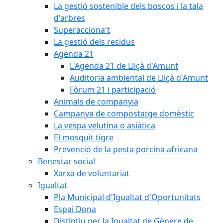
La gestió sostenible dels boscos i la tala
d'arbres
Superacciona't
La gestió dels residus
Agenda 21
L'Agenda 21 de Lliçà d'Amunt
Auditoria ambiental de Lliçà d'Amunt
Fòrum 21 i participació
Animals de companyia
Campanya de compostatge domèstic
La vespa velutina o asiàtica
El mosquit tigre
Prevenció de la pesta porcina africana
Benestar social
Xarxa de voluntariat
Igualtat
Pla Municipal d'Igualtat d'Oportunitats
Espai Dona
Distintiu per la Igualtat de Gènere de