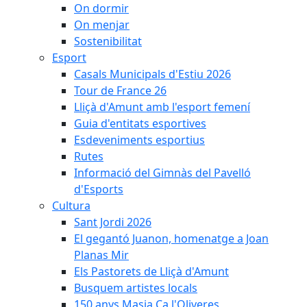
On dormir
On menjar
Sostenibilitat
Esport
Casals Municipals d'Estiu 2026
Tour de France 26
Lliçà d'Amunt amb l'esport femení
Guia d'entitats esportives
Esdeveniments esportius
Rutes
Informació del Gimnàs del Pavelló
d'Esports
Cultura
Sant Jordi 2026
El gegantó Juanon, homenatge a Joan
Planas Mir
Els Pastorets de Lliçà d'Amunt
Busquem artistes locals
150 anys Masia Ca l'Oliveres