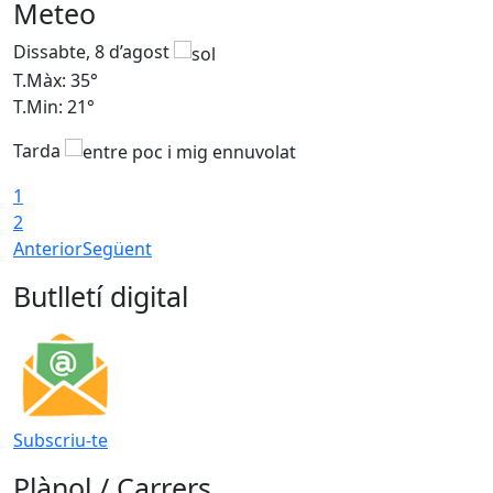
Meteo
Dissabte, 8 d’agost
D
T.Màx: 35°
T
T.Min: 21°
T
Tarda
1
2
Anterior
Següent
Butlletí digital
Subscriu-te
Plànol / Carrers