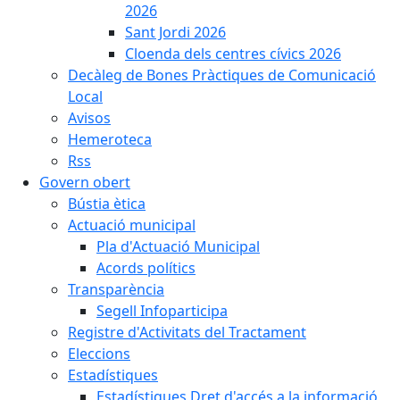
2026
Sant Jordi 2026
Cloenda dels centres cívics 2026
Decàleg de Bones Pràctiques de Comunicació
Local
Avisos
Hemeroteca
Rss
Govern obert
Bústia ètica
Actuació municipal
Pla d'Actuació Municipal
Acords polítics
Transparència
Segell Infoparticipa
Registre d'Activitats del Tractament
Eleccions
Estadístiques
Estadístiques Dret d'accés a la informació