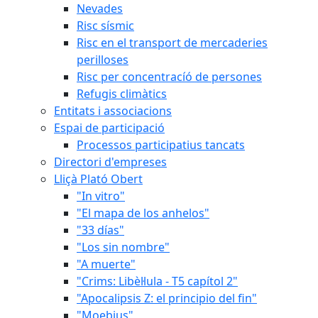
Nevades
Risc sísmic
Risc en el transport de mercaderies
perilloses
Risc per concentracíó de persones
Refugis climàtics
Entitats i associacions
Espai de participació
Processos participatius tancats
Directori d'empreses
Lliçà Plató Obert
"In vitro"
"El mapa de los anhelos"
"33 días"
"Los sin nombre"
"A muerte"
"Crims: Libèl·lula - T5 capítol 2"
"Apocalipsis Z: el principio del fin"
"Moebius"