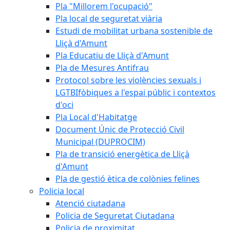
Pla "Millorem l'ocupació"
Pla local de seguretat viària
Estudi de mobilitat urbana sostenible de
Lliçà d'Amunt
Pla Educatiu de Lliçà d'Amunt
Pla de Mesures Antifrau
Protocol sobre les violències sexuals i
LGTBIfòbiques a l'espai públic i contextos
d'oci
Pla Local d'Habitatge
Document Únic de Protecció Civil
Municipal (DUPROCIM)
Pla de transició energètica de Lliçà
d'Amunt
Pla de gestió ètica de colònies felines
Policia local
Atenció ciutadana
Policia de Seguretat Ciutadana
Policia de proximitat