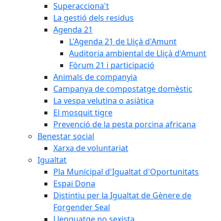
Superacciona't
La gestió dels residus
Agenda 21
L'Agenda 21 de Lliçà d'Amunt
Auditoria ambiental de Lliçà d'Amunt
Fòrum 21 i participació
Animals de companyia
Campanya de compostatge domèstic
La vespa velutina o asiàtica
El mosquit tigre
Prevenció de la pesta porcina africana
Benestar social
Xarxa de voluntariat
Igualtat
Pla Municipal d'Igualtat d'Oportunitats
Espai Dona
Distintiu per la Igualtat de Gènere de
Forgender Seal
Llenguatge no sexista