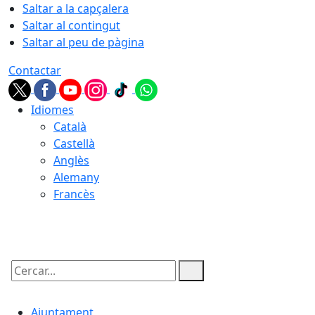
Saltar a la capçalera
Saltar al contingut
Saltar al peu de pàgina
Contactar
Idiomes
Català
Castellà
Anglès
Alemany
Francès
08.08.2026 | 11:59
Cercar:
Ajuntament