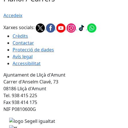
Accedeix
Xarxes socials:
Crèdits
Contactar
Protecció de dades
Avís legal
Accessibilitat
Ajuntament de Lliçà d'Amunt
Carrer d'Anselm Clavé, 73
08186 Lliçà d'Amunt
Tel. 938 415 225
Fax 938 414 175
NIF P0810600G