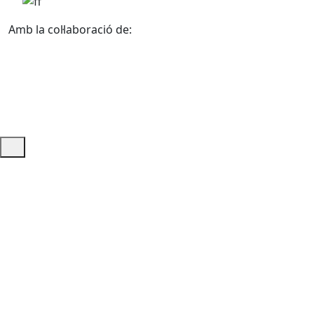
Amb la col·laboració de:
Ajuda i accés ràpid