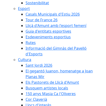
Sostenibilitat
Esport
Casals Municipals d'Estiu 2026
Tour de France 26
Lliçà d'Amunt amb l'esport femení
Guia d'entitats esportives
Esdeveniments esportius
Rutes
Informació del Gimnàs del Pavelló
d'Esports
Cultura
Sant Jordi 2026
El gegantó Juanon, homenatge a Joan
Planas Mir
Els Pastorets de Lliçà d'Amunt
Busquem artistes locals
150 anys Masia Ca l'Oliveres
Cor Claverià
Llocs d'interès