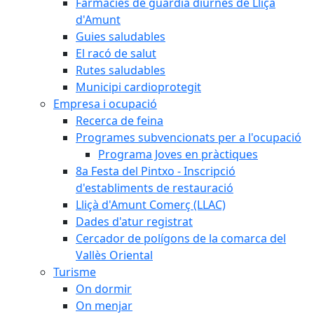
Farmàcies de guàrdia diürnes de Lliçà
d'Amunt
Guies saludables
El racó de salut
Rutes saludables
Municipi cardioprotegit
Empresa i ocupació
Recerca de feina
Programes subvencionats per a l'ocupació
Programa Joves en pràctiques
8a Festa del Pintxo - Inscripció
d'establiments de restauració
Lliçà d'Amunt Comerç (LLAC)
Dades d'atur registrat
Cercador de polígons de la comarca del
Vallès Oriental
Turisme
On dormir
On menjar