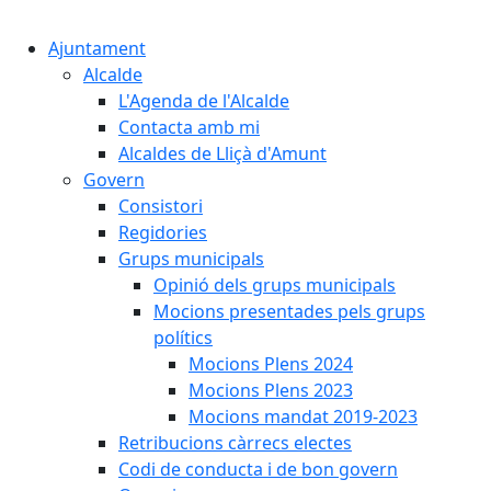
Cercar:
Ajuntament
Alcalde
L'Agenda de l'Alcalde
Contacta amb mi
Alcaldes de Lliçà d'Amunt
Govern
Consistori
Regidories
Grups municipals
Opinió dels grups municipals
Mocions presentades pels grups
polítics
Mocions Plens 2024
Mocions Plens 2023
Mocions mandat 2019-2023
Retribucions càrrecs electes
Codi de conducta i de bon govern