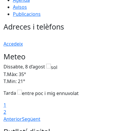
Agenda
Avisos
Publicacions
Adreces i telèfons
Accedeix
Meteo
Dissabte, 8 d’agost
D
T.Màx: 35°
T
T.Min: 21°
T
Tarda
1
2
Anterior
Següent