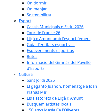
On dormir
On menjar
Sostenibilitat
Esport
Casals Municipals d'Estiu 2026
Tour de France 26
Lliçà d'Amunt amb l'esport femení
Guia d'entitats esportives
Esdeveniments esportius
Rutes
Informació del Gimnàs del Pavelló
d'Esports
Cultura
Sant Jordi 2026
El gegantó Juanon, homenatge a Joan
Planas Mir
Els Pastorets de Lliçà d'Amunt
Busquem artistes locals
150 anys Masia Ca l'Oliveres