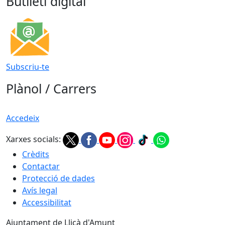
Butlletí digital
Subscriu-te
Plànol / Carrers
Accedeix
Xarxes socials:
Crèdits
Contactar
Protecció de dades
Avís legal
Accessibilitat
Ajuntament de Lliçà d'Amunt