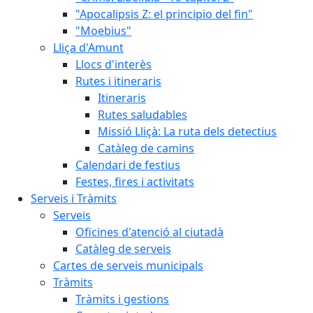
"Apocalipsis Z: el principio del fin"
"Moebius"
Lliça d'Amunt
Llocs d'interès
Rutes i itineraris
Itineraris
Rutes saludables
Missió Lliçà: La ruta dels detectius
Catàleg de camins
Calendari de festius
Festes, fires i activitats
Serveis i Tràmits
Serveis
Oficines d'atenció al ciutadà
Catàleg de serveis
Cartes de serveis municipals
Tràmits
Tràmits i gestions