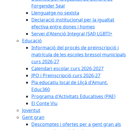
Forgender Seal
Llenguatge no sexista
Declaració institucional per la igualtat
efectiva entre dones i homes
Servei d'Atenció Integral (SAI) LGBTI+
Educació
Informació del procés de preinscripció i
matrícula de les escoles bressol municipals
curs 2026-27
Calendari escolar curs 2026-2027
JPO i Preinscripció curs 2026-27
Pla educatiu local de Lliçà d'Amunt.
Educ360
Programa d'Activitats Educatives (PAE)
El Conte Viu
Joventut
Gent gran
Descomptes i ofertes per a gent gran als