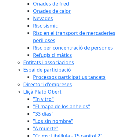
Onades de fred
Onades de calor
Nevades
Risc sísmic
Risc en el transport de mercaderies
perilloses
Risc per concentracíó de persones
Refugis climàtics
Entitats i associacions
Espai de participació
Processos participatius tancats
Directori d'empreses
Lliçà Plató Obert
"In vitro"
"El mapa de los anhelos"
"33 días"
"Los sin nombre"
"A muerte"
"Crims: Libèl·lula - T5 capítol 2"