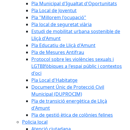
Pla Municipal d'Igualtat d'Oportunitats
Pla Local de Joventut
Pla "Millorem l'ocupació"
Pla local de seguretat viària
Estudi de mobilitat urbana sostenible de
Lliçà d'Amunt
Pla Educatiu de Lliçà d'Amunt
Pla de Mesures Antifrau
Protocol sobre les violències sexuals i
LGTBIfòbiques a l'espai públic i contextos
d'oci
Pla Local d'Habitatge
Document Únic de Protecció Civil
Municipal (DUPROCIM)
Pla de transició energètica de Lliçà
d'Amunt
Pla de gestió ètica de colònies felines
Policia local
Atenció ciutadana