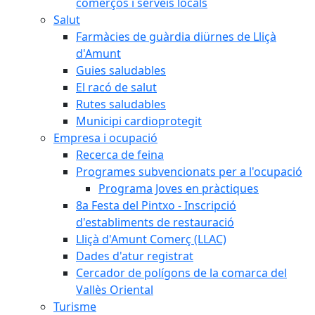
comerços i serveis locals
Salut
Farmàcies de guàrdia diürnes de Lliçà
d'Amunt
Guies saludables
El racó de salut
Rutes saludables
Municipi cardioprotegit
Empresa i ocupació
Recerca de feina
Programes subvencionats per a l'ocupació
Programa Joves en pràctiques
8a Festa del Pintxo - Inscripció
d'establiments de restauració
Lliçà d'Amunt Comerç (LLAC)
Dades d'atur registrat
Cercador de polígons de la comarca del
Vallès Oriental
Turisme