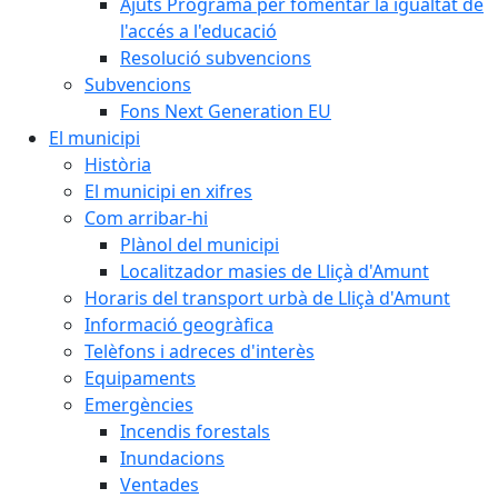
Ajuts Programa per fomentar la igualtat de
l'accés a l'educació
Resolució subvencions
Subvencions
Fons Next Generation EU
El municipi
Història
El municipi en xifres
Com arribar-hi
Plànol del municipi
Localitzador masies de Lliçà d'Amunt
Horaris del transport urbà de Lliçà d'Amunt
Informació geogràfica
Telèfons i adreces d'interès
Equipaments
Emergències
Incendis forestals
Inundacions
Ventades