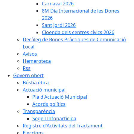
Carnaval 2026
8M Dia Internacional de les Dones
2026
Sant Jordi 2026
Cloenda dels centres cívics 2026
Decàleg de Bones Pràctiques de Comunicació
Local
Avisos
Hemeroteca
Rss
Govern obert
Bústia ètica
Actuació municipal
Pla d'Actuació Municipal
Acords polítics
Transparència
Segell Infoparticipa
Registre d'Activitats del Tractament
Eleccions