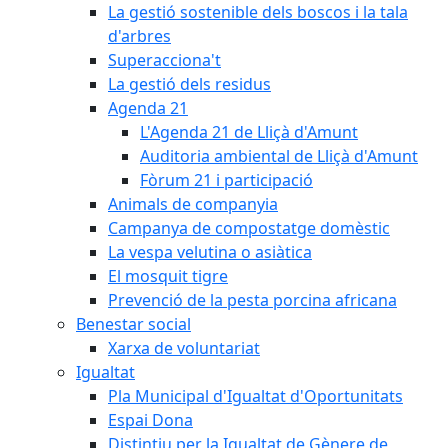
La gestió sostenible dels boscos i la tala
d'arbres
Superacciona't
La gestió dels residus
Agenda 21
L'Agenda 21 de Lliçà d'Amunt
Auditoria ambiental de Lliçà d'Amunt
Fòrum 21 i participació
Animals de companyia
Campanya de compostatge domèstic
La vespa velutina o asiàtica
El mosquit tigre
Prevenció de la pesta porcina africana
Benestar social
Xarxa de voluntariat
Igualtat
Pla Municipal d'Igualtat d'Oportunitats
Espai Dona
Distintiu per la Igualtat de Gènere de