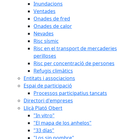
Inundacions
Ventades
Onades de fred
Onades de calor
Nevades
Risc sísmic
Risc en el transport de mercaderies
perilloses
Risc per concentracíó de persones
Refugis climàtics
Entitats i associacions
Espai de participació
Processos participatius tancats
Directori d'empreses
Lliçà Plató Obert
"In vitro"
"El mapa de los anhelos"
"33 días"
"Los sin nombre"