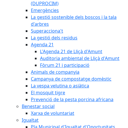
(DUPROCIM)
Emergències
La gestió sostenible dels boscos i la tala
d'arbres
Superacciona't
La gestió dels residus
Agenda 21
L'Agenda 21 de Lliçà d'Amunt
Auditoria ambiental de Lliçà d'Amunt
Fòrum 21 i participació
Animals de companyia
Campanya de compostatge domèstic
La vespa velutina o asiàtica
El mosquit tigre
Prevenció de la pesta porcina africana
Benestar social
Xarxa de voluntariat
Igualtat
Pla Municipal d'Igualtat d'Oportunitats