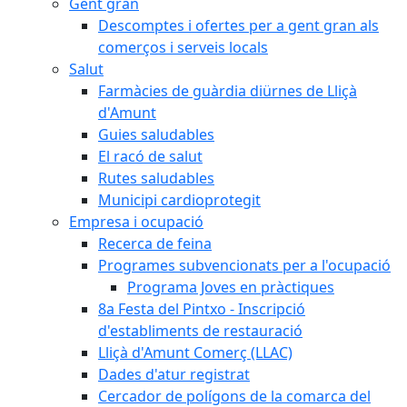
Gent gran
Descomptes i ofertes per a gent gran als
comerços i serveis locals
Salut
Farmàcies de guàrdia diürnes de Lliçà
d'Amunt
Guies saludables
El racó de salut
Rutes saludables
Municipi cardioprotegit
Empresa i ocupació
Recerca de feina
Programes subvencionats per a l'ocupació
Programa Joves en pràctiques
8a Festa del Pintxo - Inscripció
d'establiments de restauració
Lliçà d'Amunt Comerç (LLAC)
Dades d'atur registrat
Cercador de polígons de la comarca del