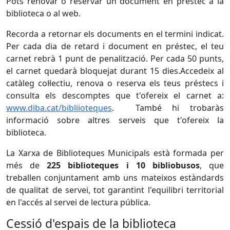
Pots renovar o reservar un document en préstec a la
biblioteca o al web.
Recorda a retornar els documents en el termini indicat.
Per cada dia de retard i document en préstec, el teu
carnet rebrà 1 punt de penalització. Per cada 50 punts,
el carnet quedarà bloquejat durant 15 dies.Accedeix al
catàleg col·lectiu, renova o reserva els teus préstecs i
consulta els descomptes que t'ofereix el carnet a:
www.diba.cat/bibliioteques
. També hi trobaràs
informació sobre altres serveis que t'ofereix la
biblioteca.
La Xarxa de Biblioteques Municipals està formada per
més de
225 biblioteques i 10 bibliobusos
, que
treballen conjuntament amb uns mateixos estàndards
de qualitat de servei, tot garantint l'equilibri territorial
en l'accés al servei de lectura pública.
Cessió d'espais de la biblioteca