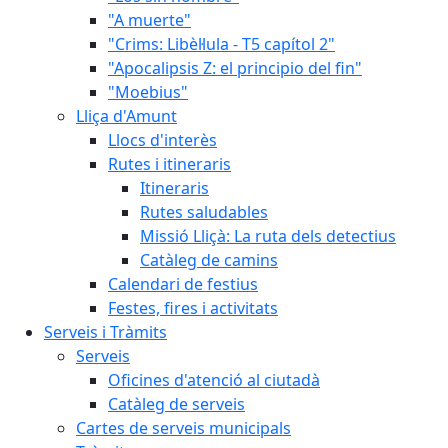
"A muerte"
"Crims: Libèl·lula - T5 capítol 2"
"Apocalipsis Z: el principio del fin"
"Moebius"
Lliça d'Amunt
Llocs d'interès
Rutes i itineraris
Itineraris
Rutes saludables
Missió Lliçà: La ruta dels detectius
Catàleg de camins
Calendari de festius
Festes, fires i activitats
Serveis i Tràmits
Serveis
Oficines d'atenció al ciutadà
Catàleg de serveis
Cartes de serveis municipals