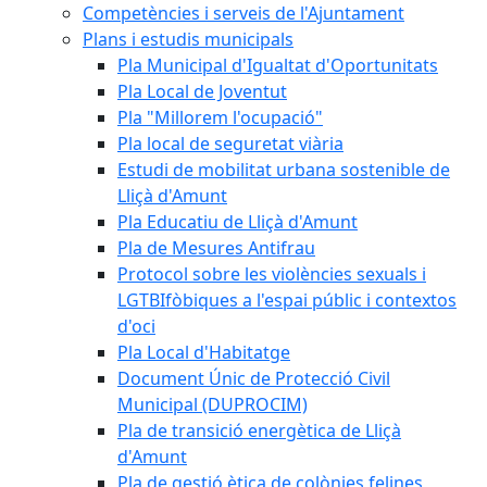
Competències i serveis de l'Ajuntament
Plans i estudis municipals
Pla Municipal d'Igualtat d'Oportunitats
Pla Local de Joventut
Pla "Millorem l'ocupació"
Pla local de seguretat viària
Estudi de mobilitat urbana sostenible de
Lliçà d'Amunt
Pla Educatiu de Lliçà d'Amunt
Pla de Mesures Antifrau
Protocol sobre les violències sexuals i
LGTBIfòbiques a l'espai públic i contextos
d'oci
Pla Local d'Habitatge
Document Únic de Protecció Civil
Municipal (DUPROCIM)
Pla de transició energètica de Lliçà
d'Amunt
Pla de gestió ètica de colònies felines