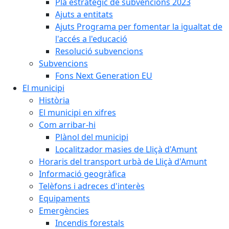
Pla estratègic de subvencions 2023
Ajuts a entitats
Ajuts Programa per fomentar la igualtat de
l'accés a l'educació
Resolució subvencions
Subvencions
Fons Next Generation EU
El municipi
Història
El municipi en xifres
Com arribar-hi
Plànol del municipi
Localitzador masies de Lliçà d'Amunt
Horaris del transport urbà de Lliçà d'Amunt
Informació geogràfica
Telèfons i adreces d'interès
Equipaments
Emergències
Incendis forestals