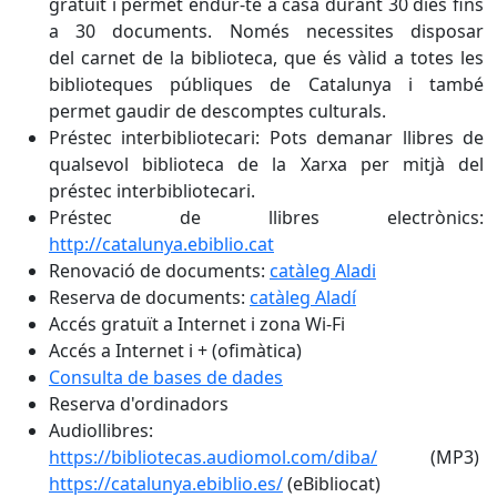
gratuït i permet endur-te a casa durant 30 dies fins
a 30 documents. Només necessites disposar
del carnet de la biblioteca, que és vàlid a totes les
biblioteques públiques de Catalunya i també
permet gaudir de descomptes culturals.
Préstec interbibliotecari: Pots demanar llibres de
qualsevol biblioteca de la Xarxa per mitjà del
préstec interbibliotecari.
Préstec de llibres electrònics:
http://catalunya.ebiblio.cat
Renovació de documents:
catàleg Aladi
Reserva de documents:
catàleg Aladí
Accés gratuït a Internet i zona Wi-Fi
Accés a Internet i + (ofimàtica)
Consulta de bases de dades
Reserva d'ordinadors
Audiollibres:
https://bibliotecas.audiomol.com/diba/
(MP3)
https://catalunya.ebiblio.es/
(eBibliocat)