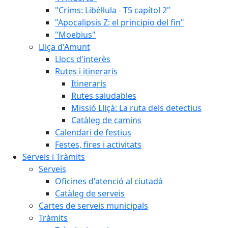
"Crims: Libèl·lula - T5 capítol 2"
"Apocalipsis Z: el principio del fin"
"Moebius"
Lliça d'Amunt
Llocs d'interès
Rutes i itineraris
Itineraris
Rutes saludables
Missió Lliçà: La ruta dels detectius
Catàleg de camins
Calendari de festius
Festes, fires i activitats
Serveis i Tràmits
Serveis
Oficines d'atenció al ciutadà
Catàleg de serveis
Cartes de serveis municipals
Tràmits