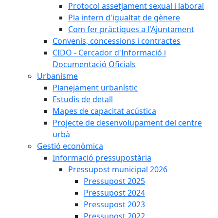
Protocol assetjament sexual i laboral
Pla intern d'igualtat de gènere
Com fer pràctiques a l'Ajuntament
Convenis, concessions i contractes
CIDO - Cercador d'Informació i
Documentació Oficials
Urbanisme
Planejament urbanístic
Estudis de detall
Mapes de capacitat acústica
Projecte de desenvolupament del centre
urbà
Gestió econòmica
Informació pressupostària
Pressupost municipal 2026
Pressupost 2025
Pressupost 2024
Pressupost 2023
Pressupost 2022