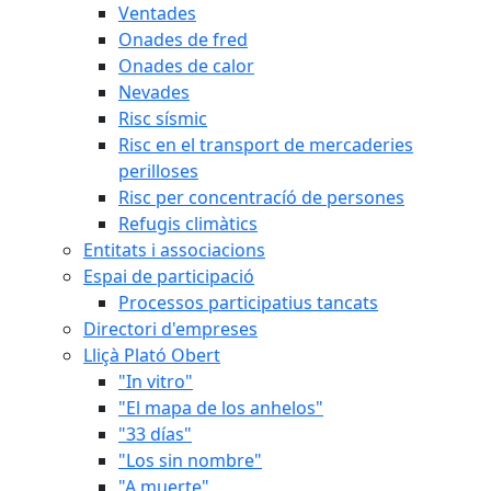
Ventades
Onades de fred
Onades de calor
Nevades
Risc sísmic
Risc en el transport de mercaderies
perilloses
Risc per concentracíó de persones
Refugis climàtics
Entitats i associacions
Espai de participació
Processos participatius tancats
Directori d'empreses
Lliçà Plató Obert
"In vitro"
"El mapa de los anhelos"
"33 días"
"Los sin nombre"
"A muerte"