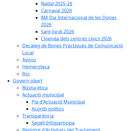
Nadal 2025-26
Carnaval 2026
8M Dia Internacional de les Dones
2026
Sant Jordi 2026
Cloenda dels centres cívics 2026
Decàleg de Bones Pràctiques de Comunicació
Local
Avisos
Hemeroteca
Rss
Govern obert
Bústia ètica
Actuació municipal
Pla d'Actuació Municipal
Acords polítics
Transparència
Segell Infoparticipa
Registre d'Activitats del Tractament