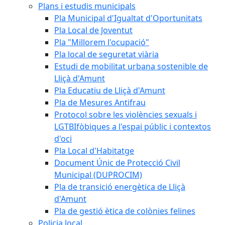
Plans i estudis municipals
Pla Municipal d'Igualtat d'Oportunitats
Pla Local de Joventut
Pla "Millorem l'ocupació"
Pla local de seguretat viària
Estudi de mobilitat urbana sostenible de
Lliçà d'Amunt
Pla Educatiu de Lliçà d'Amunt
Pla de Mesures Antifrau
Protocol sobre les violències sexuals i
LGTBIfòbiques a l'espai públic i contextos
d'oci
Pla Local d'Habitatge
Document Únic de Protecció Civil
Municipal (DUPROCIM)
Pla de transició energètica de Lliçà
d'Amunt
Pla de gestió ètica de colònies felines
Policia local