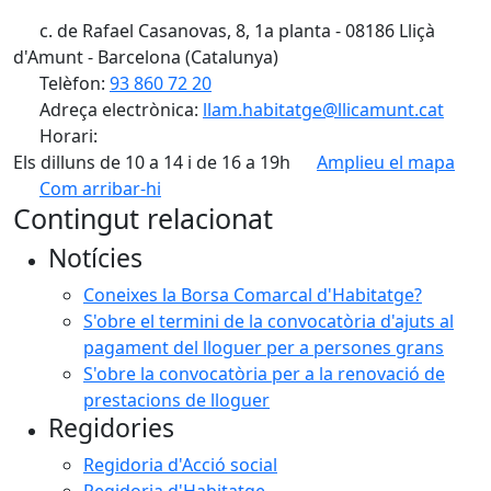
c. de Rafael Casanovas, 8, 1a planta - 08186 Lliçà
d'Amunt - Barcelona (Catalunya)
Telèfon:
93 860 72 20
Adreça electrònica:
llam.habitatge@llicamunt.cat
Horari:
Els dilluns de 10 a 14 i de 16 a 19h
Amplieu el mapa
Com arribar-hi
Leaflet
| ©
OpenStreetMap
contributors
Contingut relacionat
+
Notícies
−
Coneixes la Borsa Comarcal d'Habitatge?
S'obre el termini de la convocatòria d'ajuts al
pagament del lloguer per a persones grans
S'obre la convocatòria per a la renovació de
prestacions de lloguer
Regidories
Regidoria d'Acció social