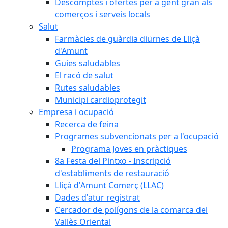
Descomptes i ofertes per a gent gran als
comerços i serveis locals
Salut
Farmàcies de guàrdia diürnes de Lliçà
d'Amunt
Guies saludables
El racó de salut
Rutes saludables
Municipi cardioprotegit
Empresa i ocupació
Recerca de feina
Programes subvencionats per a l'ocupació
Programa Joves en pràctiques
8a Festa del Pintxo - Inscripció
d'establiments de restauració
Lliçà d'Amunt Comerç (LLAC)
Dades d'atur registrat
Cercador de polígons de la comarca del
Vallès Oriental