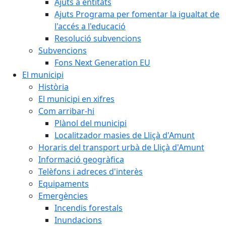
Ajuts a entitats
Ajuts Programa per fomentar la igualtat de
l'accés a l'educació
Resolució subvencions
Subvencions
Fons Next Generation EU
El municipi
Història
El municipi en xifres
Com arribar-hi
Plànol del municipi
Localitzador masies de Lliçà d'Amunt
Horaris del transport urbà de Lliçà d'Amunt
Informació geogràfica
Telèfons i adreces d'interès
Equipaments
Emergències
Incendis forestals
Inundacions