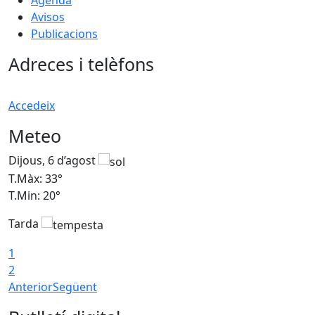
Agenda
Avisos
Publicacions
Adreces i telèfons
Accedeix
Meteo
Dijous, 6 d’agost
D
T.Màx: 33°
T
T.Min: 20°
T
Tarda
1
2
Anterior
Següent