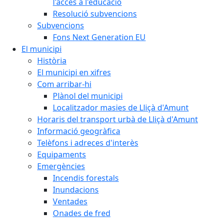
l'accés a l'educació
Resolució subvencions
Subvencions
Fons Next Generation EU
El municipi
Història
El municipi en xifres
Com arribar-hi
Plànol del municipi
Localitzador masies de Lliçà d'Amunt
Horaris del transport urbà de Lliçà d'Amunt
Informació geogràfica
Telèfons i adreces d'interès
Equipaments
Emergències
Incendis forestals
Inundacions
Ventades
Onades de fred