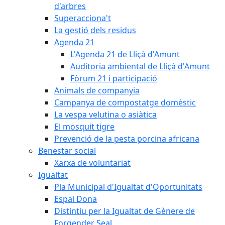
d'arbres
Superacciona't
La gestió dels residus
Agenda 21
L'Agenda 21 de Lliçà d'Amunt
Auditoria ambiental de Lliçà d'Amunt
Fòrum 21 i participació
Animals de companyia
Campanya de compostatge domèstic
La vespa velutina o asiàtica
El mosquit tigre
Prevenció de la pesta porcina africana
Benestar social
Xarxa de voluntariat
Igualtat
Pla Municipal d'Igualtat d'Oportunitats
Espai Dona
Distintiu per la Igualtat de Gènere de
Forgender Seal