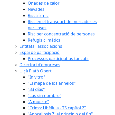
Onades de calor
Nevades
Risc sísmic
Risc en el transport de mercaderies
perilloses
Risc per concentracíó de persones
Refugis climàtics
Entitats i associacions
Espai de participació
Processos participatius tancats
Directori d'empreses
Lliçà Plató Obert
"In vitro"
"El mapa de los anhelos"
"33 días"
"Los sin nombre"
"A muerte"
"Crims: Libèl·lula - T5 capítol 2"
"Apocalipsis Z: el principio del fin"