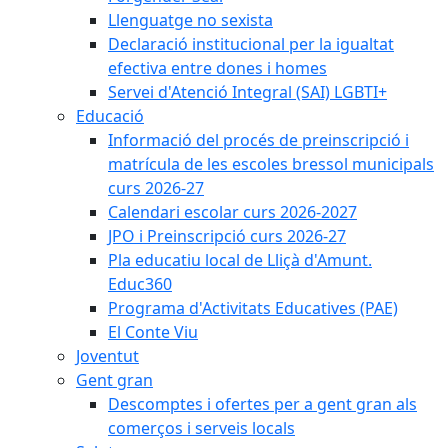
Llenguatge no sexista
Declaració institucional per la igualtat
efectiva entre dones i homes
Servei d'Atenció Integral (SAI) LGBTI+
Educació
Informació del procés de preinscripció i
matrícula de les escoles bressol municipals
curs 2026-27
Calendari escolar curs 2026-2027
JPO i Preinscripció curs 2026-27
Pla educatiu local de Lliçà d'Amunt.
Educ360
Programa d'Activitats Educatives (PAE)
El Conte Viu
Joventut
Gent gran
Descomptes i ofertes per a gent gran als
comerços i serveis locals