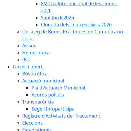
8M Dia Internacional de les Dones
2026
Sant Jordi 2026
Cloenda dels centres cívics 2026
Decàleg de Bones Pràctiques de Comunicació
Local
Avisos
Hemeroteca
Rss
Govern obert
Bústia ètica
Actuació municipal
Pla d'Actuació Municipal
Acords polítics
Transparència
Segell Infoparticipa
Registre d'Activitats del Tractament
Eleccions
Estadístiques