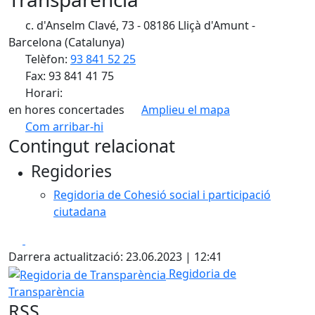
c. d'Anselm Clavé, 73 - 08186 Lliçà d'Amunt -
Barcelona (Catalunya)
Telèfon:
93 841 52 25
Fax: 93 841 41 75
Horari:
en hores concertades
Amplieu el mapa
Com arribar-hi
Leaflet
| ©
OpenStreetMap
contributors
Contingut relacionat
+
Regidories
−
Regidoria de Cohesió social i participació
ciutadana
Facebook
X
Darrera actualització: 23.06.2023 | 12:41
Regidoria de Transparència
Regidoria de
Transparència
RSS