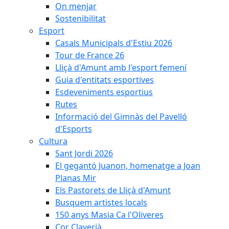
On menjar
Sostenibilitat
Esport
Casals Municipals d'Estiu 2026
Tour de France 26
Lliçà d'Amunt amb l'esport femení
Guia d'entitats esportives
Esdeveniments esportius
Rutes
Informació del Gimnàs del Pavelló
d'Esports
Cultura
Sant Jordi 2026
El gegantó Juanon, homenatge a Joan
Planas Mir
Els Pastorets de Lliçà d'Amunt
Busquem artistes locals
150 anys Masia Ca l'Oliveres
Cor Claverià