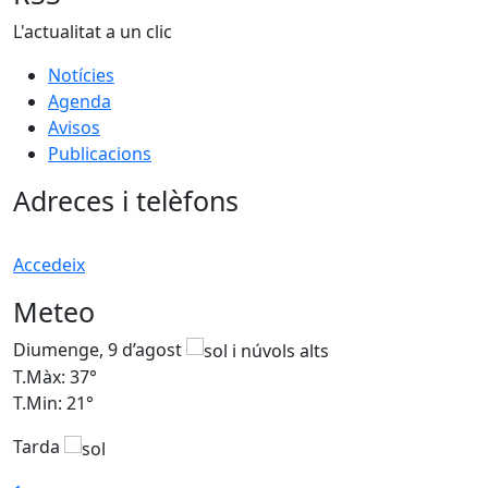
L'actualitat a un clic
Notícies
Agenda
Avisos
Publicacions
Adreces i telèfons
Accedeix
Meteo
Diumenge, 9 d’agost
D
T.Màx: 37°
T
T.Min: 21°
T
Tarda
T