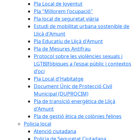
Pla Local de Joventut
Pla "Millorem l'ocupació"
Pla local de seguretat viària
Estudi de mobilitat urbana sostenible de
Lliçà d'Amunt
Pla Educatiu de Lliçà d'Amunt
Pla de Mesures Antifrau
Protocol sobre les violències sexuals i
LGTBIfòbiques a l'espai públic i contextos
d'oci
Pla Local d'Habitatge
Document Únic de Protecció Civil
Municipal (DUPROCIM)
Pla de transició energètica de Lliçà
d'Amunt
Pla de gestió ètica de colònies felines
Policia local
Atenció ciutadana
Policia de Seguretat Ciutadana