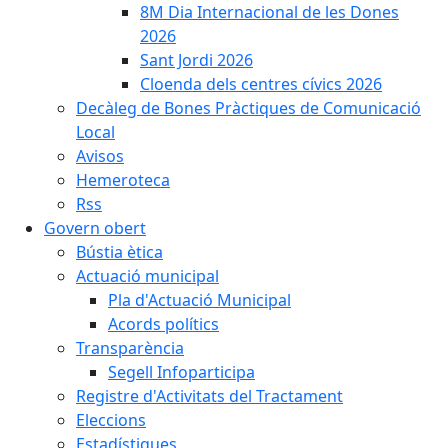
8M Dia Internacional de les Dones
2026
Sant Jordi 2026
Cloenda dels centres cívics 2026
Decàleg de Bones Pràctiques de Comunicació
Local
Avisos
Hemeroteca
Rss
Govern obert
Bústia ètica
Actuació municipal
Pla d'Actuació Municipal
Acords polítics
Transparència
Segell Infoparticipa
Registre d'Activitats del Tractament
Eleccions
Estadístiques