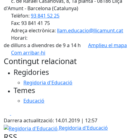
c. de Rafael Casanovas, 8, 1a planta - 08186 Lliçà
d'Amunt - Barcelona (Catalunya)
Telèfon:
93 841 52 25
Fax: 93 841 41 75
Adreça electrònica:
llam.educacio@llicamunt.cat
Horari:
de dilluns a divendres de 9 a 14 h
Amplieu el mapa
Com arribar-hi
Leaflet
| ©
OpenStreetMap
contributors
Contingut relacionat
+
Regidories
−
Regidoria d'Educació
Temes
Educació
Facebook
X
Darrera actualització: 14.01.2019 | 12:57
Regidoria d'Educació
Regidoria d'Educació
RSS