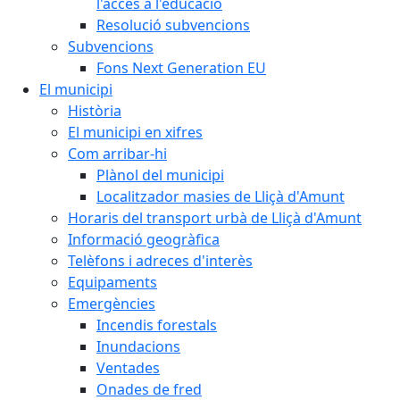
l'accés a l'educació
Resolució subvencions
Subvencions
Fons Next Generation EU
El municipi
Història
El municipi en xifres
Com arribar-hi
Plànol del municipi
Localitzador masies de Lliçà d'Amunt
Horaris del transport urbà de Lliçà d'Amunt
Informació geogràfica
Telèfons i adreces d'interès
Equipaments
Emergències
Incendis forestals
Inundacions
Ventades
Onades de fred