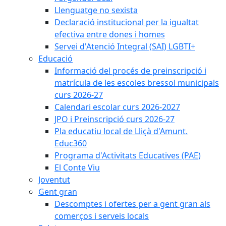
Llenguatge no sexista
Declaració institucional per la igualtat
efectiva entre dones i homes
Servei d'Atenció Integral (SAI) LGBTI+
Educació
Informació del procés de preinscripció i
matrícula de les escoles bressol municipals
curs 2026-27
Calendari escolar curs 2026-2027
JPO i Preinscripció curs 2026-27
Pla educatiu local de Lliçà d'Amunt.
Educ360
Programa d'Activitats Educatives (PAE)
El Conte Viu
Joventut
Gent gran
Descomptes i ofertes per a gent gran als
comerços i serveis locals