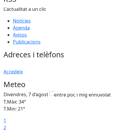
L'actualitat a un clic
Notícies
Agenda
Avisos
Publicacions
Adreces i telèfons
Accedeix
Meteo
Divendres, 7 d’agost
D
T.Màx: 34°
T
T.Min: 21°
T
1
T
2