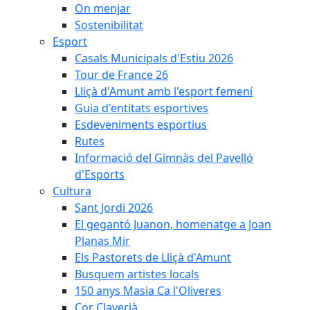
On menjar
Sostenibilitat
Esport
Casals Municipals d'Estiu 2026
Tour de France 26
Lliçà d'Amunt amb l'esport femení
Guia d'entitats esportives
Esdeveniments esportius
Rutes
Informació del Gimnàs del Pavelló
d'Esports
Cultura
Sant Jordi 2026
El gegantó Juanon, homenatge a Joan
Planas Mir
Els Pastorets de Lliçà d'Amunt
Busquem artistes locals
150 anys Masia Ca l'Oliveres
Cor Claverià