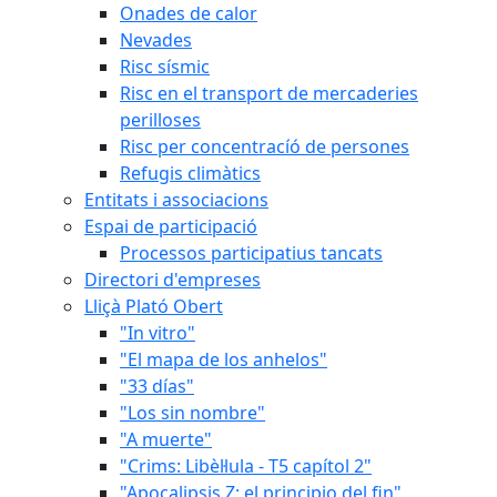
Onades de calor
Nevades
Risc sísmic
Risc en el transport de mercaderies
perilloses
Risc per concentracíó de persones
Refugis climàtics
Entitats i associacions
Espai de participació
Processos participatius tancats
Directori d'empreses
Lliçà Plató Obert
"In vitro"
"El mapa de los anhelos"
"33 días"
"Los sin nombre"
"A muerte"
"Crims: Libèl·lula - T5 capítol 2"
"Apocalipsis Z: el principio del fin"