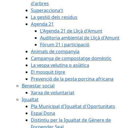
d'arbres
Superacciona't
La gestió dels residus
Agenda 21
L'Agenda 21 de Lliçà d'Amunt
Auditoria ambiental de Lliçà d'Amunt
Fòrum 21 i participació
Animals de companyia
Campanya de compostatge domèstic
La vespa velutina o asiàtica
El mosquit tigre
Prevenció de la pesta porcina africana
Benestar social
Xarxa de voluntariat
Igualtat
Pla Municipal d'Igualtat d'Oportunitats
Espai Dona
Distintiu per la Igualtat de Gènere de
Forgender Seal