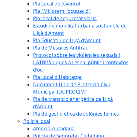
Pla Local de Joventut
Pla "Millorem l'ocupació"
Pla local de seguretat viària
Estudi de mobilitat urbana sostenible de
Lliçà d'Amunt
Pla Educatiu de Lliçà d'Amunt
Pla de Mesures Antifrau
Protocol sobre les violències sexuals i
LGTBIfòbiques a l'espai públic i contextos
d'oci
Pla Local d'Habitatge
Document Únic de Protecció Civil
Municipal (DUPROCIM)
Pla de transició energètica de Lliçà
d'Amunt
Pla de gestió ètica de colònies felines
Policia local
Atenció ciutadana
Policia de Seguretat Ciutadana