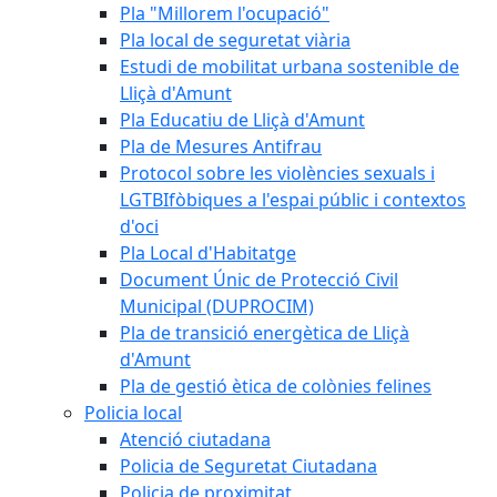
Pla "Millorem l'ocupació"
Pla local de seguretat viària
Estudi de mobilitat urbana sostenible de
Lliçà d'Amunt
Pla Educatiu de Lliçà d'Amunt
Pla de Mesures Antifrau
Protocol sobre les violències sexuals i
LGTBIfòbiques a l'espai públic i contextos
d'oci
Pla Local d'Habitatge
Document Únic de Protecció Civil
Municipal (DUPROCIM)
Pla de transició energètica de Lliçà
d'Amunt
Pla de gestió ètica de colònies felines
Policia local
Atenció ciutadana
Policia de Seguretat Ciutadana
Policia de proximitat