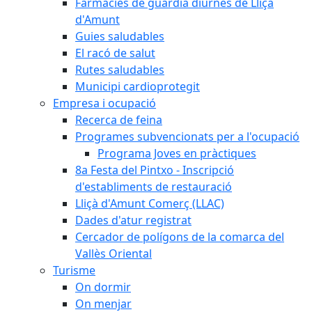
Farmàcies de guàrdia diürnes de Lliçà
d'Amunt
Guies saludables
El racó de salut
Rutes saludables
Municipi cardioprotegit
Empresa i ocupació
Recerca de feina
Programes subvencionats per a l'ocupació
Programa Joves en pràctiques
8a Festa del Pintxo - Inscripció
d'establiments de restauració
Lliçà d'Amunt Comerç (LLAC)
Dades d'atur registrat
Cercador de polígons de la comarca del
Vallès Oriental
Turisme
On dormir
On menjar