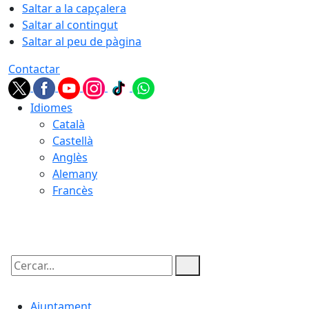
Saltar a la capçalera
Saltar al contingut
Saltar al peu de pàgina
Contactar
Idiomes
Català
Castellà
Anglès
Alemany
Francès
07.08.2026 | 06:32
Cercar:
Ajuntament