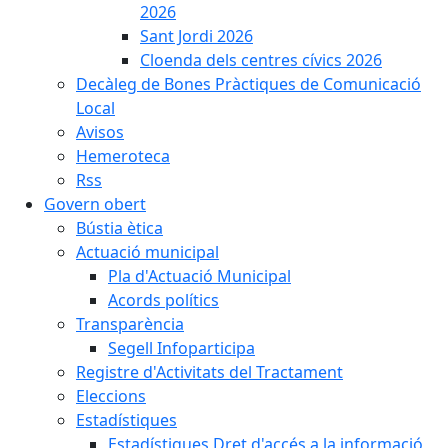
2026
Sant Jordi 2026
Cloenda dels centres cívics 2026
Decàleg de Bones Pràctiques de Comunicació
Local
Avisos
Hemeroteca
Rss
Govern obert
Bústia ètica
Actuació municipal
Pla d'Actuació Municipal
Acords polítics
Transparència
Segell Infoparticipa
Registre d'Activitats del Tractament
Eleccions
Estadístiques
Estadístiques Dret d'accés a la informació