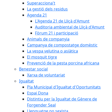
Superacciona't
La gestió dels residus
Agenda 21
L'Agenda 21 de Lliçà d'Amunt
Auditoria ambiental de Lliçà d'Amunt
Fòrum 21 i participació
Animals de companyia
Campanya de compostatge domèstic
La vespa velutina o asiàtica
El mosquit tigre
Prevenció de la pesta porcina africana
Benestar social
Xarxa de voluntariat
Igualtat
Pla Municipal d'Igualtat d'Oportunitats
Espai Dona
Distintiu per la Igualtat de Gènere de
Forgender Seal
Llenguatge no sexista