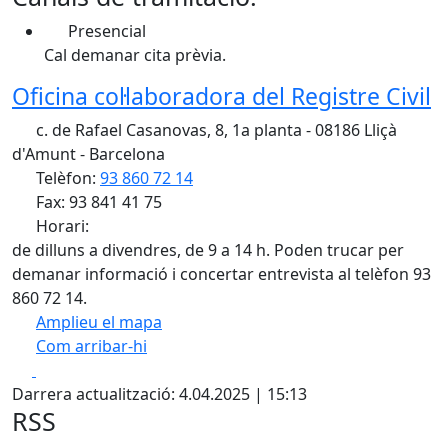
Presencial
Cal demanar cita prèvia.
Oficina col·laboradora del Registre Civil
c. de Rafael Casanovas, 8, 1a planta - 08186 Lliçà
d'Amunt - Barcelona
Telèfon:
93 860 72 14
Fax: 93 841 41 75
Horari:
de dilluns a divendres, de 9 a 14 h. Poden trucar per
demanar informació i concertar entrevista al telèfon 93
860 72 14.
Amplieu el mapa
Com arribar-hi
Leaflet
| ©
OpenStreetMap
contributors
Facebook
X
+
Darrera actualització: 4.04.2025 | 15:13
−
RSS