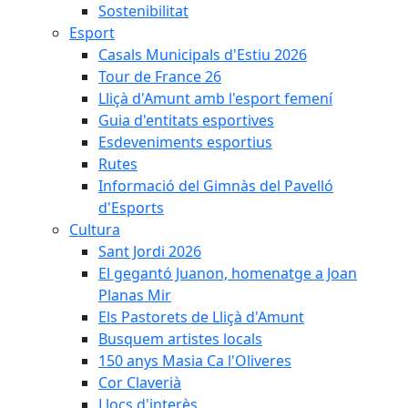
Sostenibilitat
Esport
Casals Municipals d'Estiu 2026
Tour de France 26
Lliçà d'Amunt amb l'esport femení
Guia d'entitats esportives
Esdeveniments esportius
Rutes
Informació del Gimnàs del Pavelló
d'Esports
Cultura
Sant Jordi 2026
El gegantó Juanon, homenatge a Joan
Planas Mir
Els Pastorets de Lliçà d'Amunt
Busquem artistes locals
150 anys Masia Ca l'Oliveres
Cor Claverià
Llocs d'interès