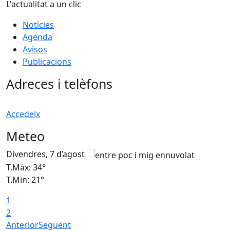
L'actualitat a un clic
Notícies
Agenda
Avisos
Publicacions
Adreces i telèfons
Accedeix
Meteo
Divendres, 7 d’agost
D
T.Màx: 34°
T
T.Min: 21°
T
1
T
2
Anterior
Següent