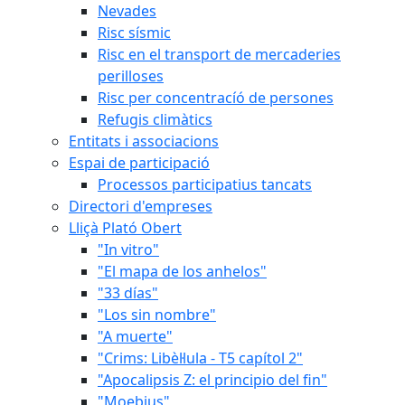
Nevades
Risc sísmic
Risc en el transport de mercaderies
perilloses
Risc per concentracíó de persones
Refugis climàtics
Entitats i associacions
Espai de participació
Processos participatius tancats
Directori d'empreses
Lliçà Plató Obert
"In vitro"
"El mapa de los anhelos"
"33 días"
"Los sin nombre"
"A muerte"
"Crims: Libèl·lula - T5 capítol 2"
"Apocalipsis Z: el principio del fin"
"Moebius"