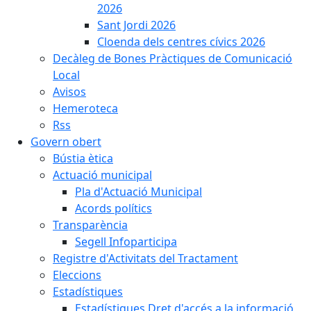
2026
Sant Jordi 2026
Cloenda dels centres cívics 2026
Decàleg de Bones Pràctiques de Comunicació
Local
Avisos
Hemeroteca
Rss
Govern obert
Bústia ètica
Actuació municipal
Pla d'Actuació Municipal
Acords polítics
Transparència
Segell Infoparticipa
Registre d'Activitats del Tractament
Eleccions
Estadístiques
Estadístiques Dret d'accés a la informació