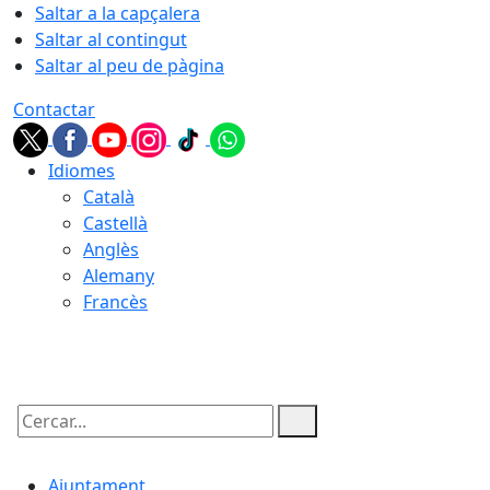
Saltar a la capçalera
Saltar al contingut
Saltar al peu de pàgina
Contactar
Idiomes
Català
Castellà
Anglès
Alemany
Francès
08.08.2026 | 23:47
Cercar:
Ajuntament