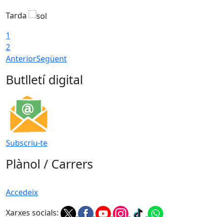
Tarda
T
1
2
Anterior
Següent
Butlletí digital
Subscriu-te
Plànol / Carrers
Accedeix
Xarxes socials: