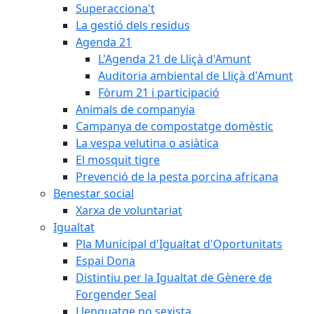
Superacciona't
La gestió dels residus
Agenda 21
L'Agenda 21 de Lliçà d'Amunt
Auditoria ambiental de Lliçà d'Amunt
Fòrum 21 i participació
Animals de companyia
Campanya de compostatge domèstic
La vespa velutina o asiàtica
El mosquit tigre
Prevenció de la pesta porcina africana
Benestar social
Xarxa de voluntariat
Igualtat
Pla Municipal d'Igualtat d'Oportunitats
Espai Dona
Distintiu per la Igualtat de Gènere de
Forgender Seal
Llenguatge no sexista