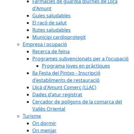
Farmàcies de guàrdia diürnes de Lliçà
d'Amunt
Guies saludables
El racó de salut
Rutes saludables
Municipi cardioprotegit
Empresa i ocupació
Recerca de feina
Programes subvencionats per a l'ocupació
Programa Joves en pràctiques
8a Festa del Pintxo - Inscripció
d'establiments de restauració
Lliçà d'Amunt Comerç (LLAC)
Dades d'atur registrat
Cercador de polígons de la comarca del
Vallès Oriental
Turisme
On dormir
On menjar