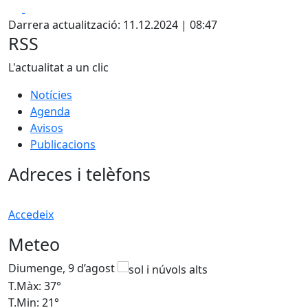
Facebook
X
Darrera actualització: 11.12.2024 | 08:47
RSS
L'actualitat a un clic
Notícies
Agenda
Avisos
Publicacions
Adreces i telèfons
Accedeix
Meteo
Diumenge, 9 d’agost
D
T.Màx: 37°
T
T.Min: 21°
T