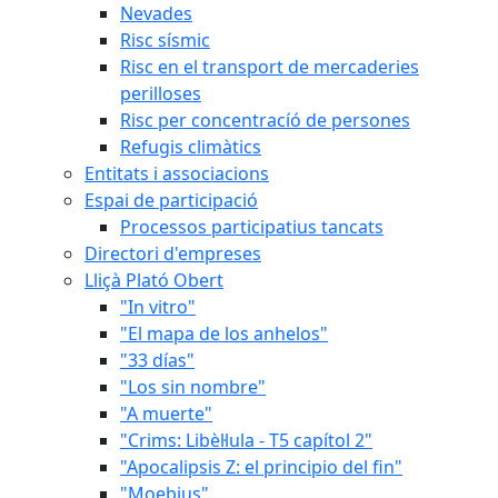
Nevades
Risc sísmic
Risc en el transport de mercaderies
perilloses
Risc per concentracíó de persones
Refugis climàtics
Entitats i associacions
Espai de participació
Processos participatius tancats
Directori d'empreses
Lliçà Plató Obert
"In vitro"
"El mapa de los anhelos"
"33 días"
"Los sin nombre"
"A muerte"
"Crims: Libèl·lula - T5 capítol 2"
"Apocalipsis Z: el principio del fin"
"Moebius"