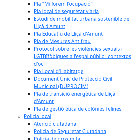
Pla "Millorem l'ocupació"
Pla local de seguretat viària
Estudi de mobilitat urbana sostenible de
Lliçà d'Amunt
Pla Educatiu de Lliçà d'Amunt
Pla de Mesures Antifrau
Protocol sobre les violències sexuals i
LGTBIfòbiques a l'espai públic i contextos
d'oci
Pla Local d'Habitatge
Document Únic de Protecció Civil
Municipal (DUPROCIM)
Pla de transició energètica de Lliçà
d'Amunt
Pla de gestió ètica de colònies felines
Policia local
Atenció ciutadana
Policia de Seguretat Ciutadana
Policia de proximitat