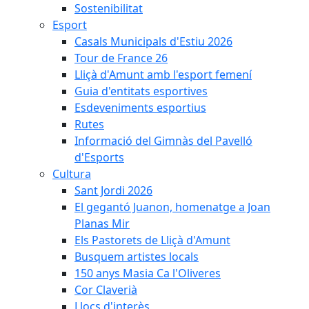
Sostenibilitat
Esport
Casals Municipals d'Estiu 2026
Tour de France 26
Lliçà d'Amunt amb l'esport femení
Guia d'entitats esportives
Esdeveniments esportius
Rutes
Informació del Gimnàs del Pavelló
d'Esports
Cultura
Sant Jordi 2026
El gegantó Juanon, homenatge a Joan
Planas Mir
Els Pastorets de Lliçà d'Amunt
Busquem artistes locals
150 anys Masia Ca l'Oliveres
Cor Claverià
Llocs d'interès