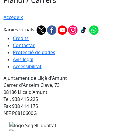
Plànol / Carrers
Accedeix
Xarxes socials:
Crèdits
Contactar
Protecció de dades
Avís legal
Accessibilitat
Ajuntament de Lliçà d'Amunt
Carrer d'Anselm Clavé, 73
08186 Lliçà d'Amunt
Tel. 938 415 225
Fax 938 414 175
NIF P0810600G