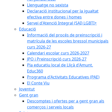
Llenguatge no sexista
Declaració institucional per la igualtat
efectiva entre dones i homes
Servei d'Atenció Integral (SAI) LGBTI+
Educació
Informació del procés de preinscripció i
matrícula de les escoles bressol municipals
curs 2026-27
Calendari escolar curs 2026-2027
JPO i Preinscripció curs 2026-27
Pla educatiu local de Lliçà d'Amunt.
Educ360
Programa d'Activitats Educatives (PAE)
El Conte Viu
Joventut
Gent gran
Descomptes i ofertes per a gent gran als
comerços i serveis locals