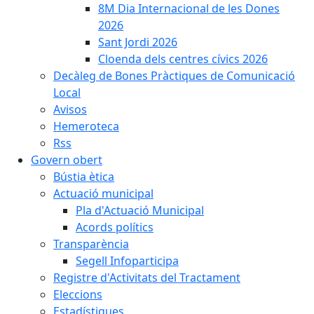
8M Dia Internacional de les Dones
2026
Sant Jordi 2026
Cloenda dels centres cívics 2026
Decàleg de Bones Pràctiques de Comunicació
Local
Avisos
Hemeroteca
Rss
Govern obert
Bústia ètica
Actuació municipal
Pla d'Actuació Municipal
Acords polítics
Transparència
Segell Infoparticipa
Registre d'Activitats del Tractament
Eleccions
Estadístiques