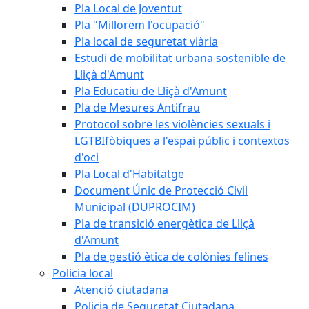
Pla Local de Joventut
Pla "Millorem l'ocupació"
Pla local de seguretat viària
Estudi de mobilitat urbana sostenible de
Lliçà d'Amunt
Pla Educatiu de Lliçà d'Amunt
Pla de Mesures Antifrau
Protocol sobre les violències sexuals i
LGTBIfòbiques a l'espai públic i contextos
d'oci
Pla Local d'Habitatge
Document Únic de Protecció Civil
Municipal (DUPROCIM)
Pla de transició energètica de Lliçà
d'Amunt
Pla de gestió ètica de colònies felines
Policia local
Atenció ciutadana
Policia de Seguretat Ciutadana