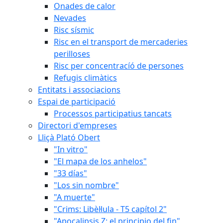
Onades de calor
Nevades
Risc sísmic
Risc en el transport de mercaderies
perilloses
Risc per concentracíó de persones
Refugis climàtics
Entitats i associacions
Espai de participació
Processos participatius tancats
Directori d'empreses
Lliçà Plató Obert
"In vitro"
"El mapa de los anhelos"
"33 días"
"Los sin nombre"
"A muerte"
"Crims: Libèl·lula - T5 capítol 2"
"Apocalipsis Z: el principio del fin"