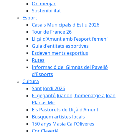
On menjar
Sostenibilitat
Esport
Casals Municipals d'Estiu 2026
Tour de France 26
Lliçà d'Amunt amb l'esport femení
Guia d'entitats esportives
Esdeveniments esportius
Rutes
Informació del Gimnàs del Pavelló
d'Esports
Cultura
Sant Jordi 2026
El gegantó Juanon, homenatge a Joan
Planas Mir
Els Pastorets de Lliçà d'Amunt
Busquem artistes locals
150 anys Masia Ca l'Oliveres
Cor Claverià