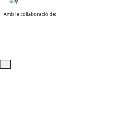
Amb la col·laboració de:
Ajuda i accés ràpid