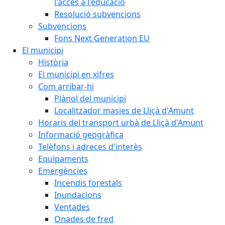
l'accés a l'educació
Resolució subvencions
Subvencions
Fons Next Generation EU
El municipi
Història
El municipi en xifres
Com arribar-hi
Plànol del municipi
Localitzador masies de Lliçà d'Amunt
Horaris del transport urbà de Lliçà d'Amunt
Informació geogràfica
Telèfons i adreces d'interès
Equipaments
Emergències
Incendis forestals
Inundacions
Ventades
Onades de fred