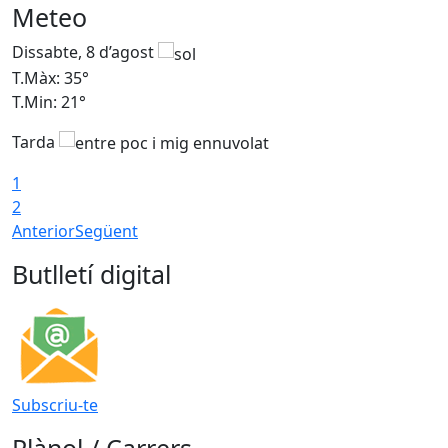
Meteo
Dissabte, 8 d’agost
D
T.Màx: 35°
T
T.Min: 21°
T
Tarda
1
2
Anterior
Següent
Butlletí digital
Subscriu-te