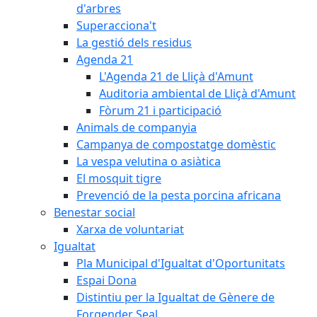
d'arbres
Superacciona't
La gestió dels residus
Agenda 21
L'Agenda 21 de Lliçà d'Amunt
Auditoria ambiental de Lliçà d'Amunt
Fòrum 21 i participació
Animals de companyia
Campanya de compostatge domèstic
La vespa velutina o asiàtica
El mosquit tigre
Prevenció de la pesta porcina africana
Benestar social
Xarxa de voluntariat
Igualtat
Pla Municipal d'Igualtat d'Oportunitats
Espai Dona
Distintiu per la Igualtat de Gènere de
Forgender Seal