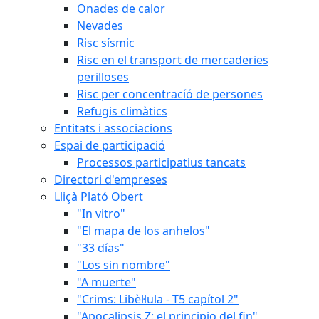
Onades de calor
Nevades
Risc sísmic
Risc en el transport de mercaderies
perilloses
Risc per concentracíó de persones
Refugis climàtics
Entitats i associacions
Espai de participació
Processos participatius tancats
Directori d'empreses
Lliçà Plató Obert
"In vitro"
"El mapa de los anhelos"
"33 días"
"Los sin nombre"
"A muerte"
"Crims: Libèl·lula - T5 capítol 2"
"Apocalipsis Z: el principio del fin"