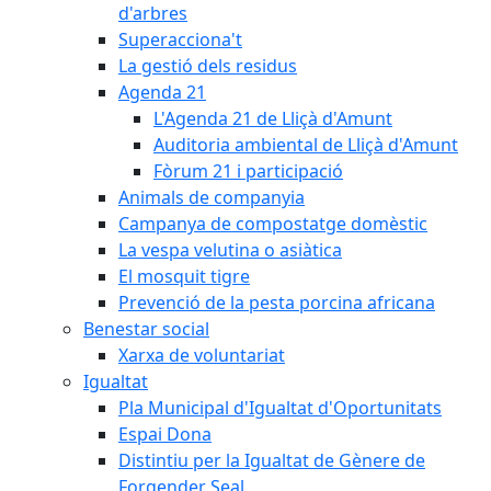
d'arbres
Superacciona't
La gestió dels residus
Agenda 21
L'Agenda 21 de Lliçà d'Amunt
Auditoria ambiental de Lliçà d'Amunt
Fòrum 21 i participació
Animals de companyia
Campanya de compostatge domèstic
La vespa velutina o asiàtica
El mosquit tigre
Prevenció de la pesta porcina africana
Benestar social
Xarxa de voluntariat
Igualtat
Pla Municipal d'Igualtat d'Oportunitats
Espai Dona
Distintiu per la Igualtat de Gènere de
Forgender Seal