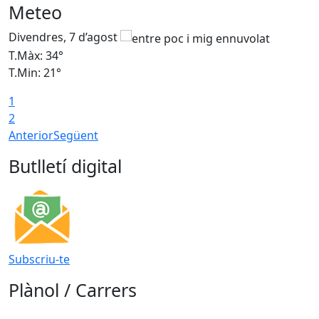
Meteo
Divendres, 7 d’agost
D
T.Màx: 34°
T
T.Min: 21°
T
1
T
2
Anterior
Següent
Butlletí digital
Subscriu-te
Plànol / Carrers