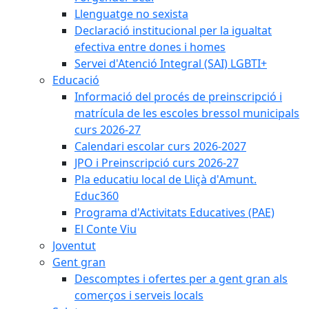
Llenguatge no sexista
Declaració institucional per la igualtat
efectiva entre dones i homes
Servei d'Atenció Integral (SAI) LGBTI+
Educació
Informació del procés de preinscripció i
matrícula de les escoles bressol municipals
curs 2026-27
Calendari escolar curs 2026-2027
JPO i Preinscripció curs 2026-27
Pla educatiu local de Lliçà d'Amunt.
Educ360
Programa d'Activitats Educatives (PAE)
El Conte Viu
Joventut
Gent gran
Descomptes i ofertes per a gent gran als
comerços i serveis locals