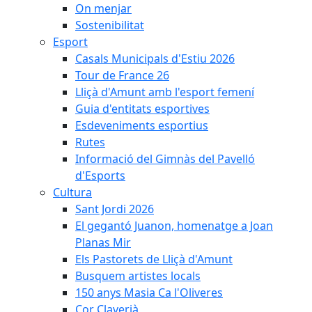
On menjar
Sostenibilitat
Esport
Casals Municipals d'Estiu 2026
Tour de France 26
Lliçà d'Amunt amb l'esport femení
Guia d'entitats esportives
Esdeveniments esportius
Rutes
Informació del Gimnàs del Pavelló
d'Esports
Cultura
Sant Jordi 2026
El gegantó Juanon, homenatge a Joan
Planas Mir
Els Pastorets de Lliçà d'Amunt
Busquem artistes locals
150 anys Masia Ca l'Oliveres
Cor Claverià