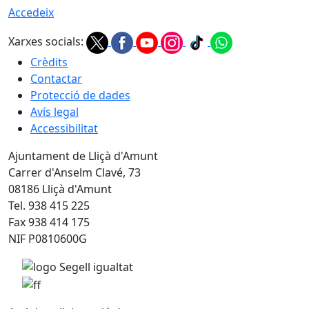
Accedeix
Xarxes socials:
Crèdits
Contactar
Protecció de dades
Avís legal
Accessibilitat
Ajuntament de Lliçà d'Amunt
Carrer d'Anselm Clavé, 73
08186 Lliçà d'Amunt
Tel. 938 415 225
Fax 938 414 175
NIF P0810600G