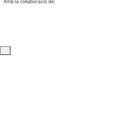
Amb la col·laboració de:
Ajuda i accés ràpid