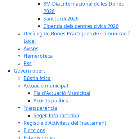
8M Dia Internacional de les Dones
2026
Sant Jordi 2026
Cloenda dels centres cívics 2026
Decàleg de Bones Pràctiques de Comunicació
Local
Avisos
Hemeroteca
Rss
Govern obert
Bústia ètica
Actuació municipal
Pla d'Actuació Municipal
Acords polítics
Transparència
Segell Infoparticipa
Registre d'Activitats del Tractament
Eleccions
Estadístiques