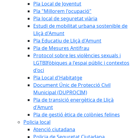
Pla Local de Joventut
Pla "Millorem l'ocupació"
Pla local de seguretat viària
Estudi de mobilitat urbana sostenible de
Lliçà d'Amunt
Pla Educatiu de Lliçà d'Amunt
Pla de Mesures Antifrau
Protocol sobre les violències sexuals i
LGTBIfòbiques a l'espai públic i contextos
d'oci
Pla Local d'Habitatge
Document Únic de Protecció Civil
Municipal (DUPROCIM)
Pla de transició energètica de Lliçà
d'Amunt
Pla de gestió ètica de colònies felines
Policia local
Atenció ciutadana
Policia de Seguretat Ciutadana