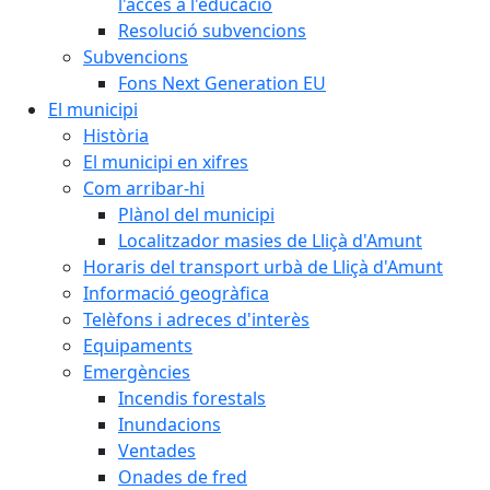
l'accés a l'educació
Resolució subvencions
Subvencions
Fons Next Generation EU
El municipi
Història
El municipi en xifres
Com arribar-hi
Plànol del municipi
Localitzador masies de Lliçà d'Amunt
Horaris del transport urbà de Lliçà d'Amunt
Informació geogràfica
Telèfons i adreces d'interès
Equipaments
Emergències
Incendis forestals
Inundacions
Ventades
Onades de fred