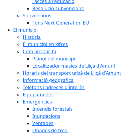
l'accés a l'educació
Resolució subvencions
Subvencions
Fons Next Generation EU
El municipi
Història
El municipi en xifres
Com arribar-hi
Plànol del municipi
Localitzador masies de Lliçà d'Amunt
Horaris del transport urbà de Lliçà d'Amunt
Informació geogràfica
Telèfons i adreces d'interès
Equipaments
Emergències
Incendis forestals
Inundacions
Ventades
Onades de fred