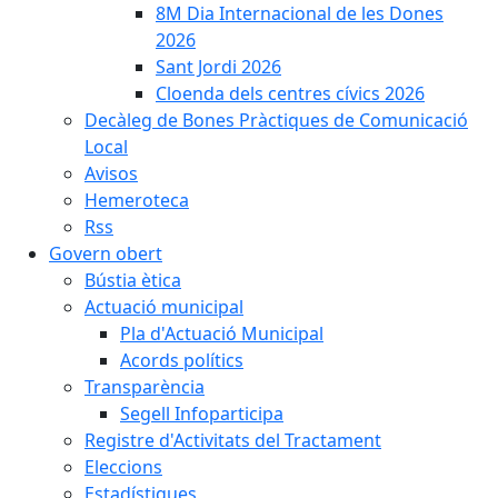
8M Dia Internacional de les Dones
2026
Sant Jordi 2026
Cloenda dels centres cívics 2026
Decàleg de Bones Pràctiques de Comunicació
Local
Avisos
Hemeroteca
Rss
Govern obert
Bústia ètica
Actuació municipal
Pla d'Actuació Municipal
Acords polítics
Transparència
Segell Infoparticipa
Registre d'Activitats del Tractament
Eleccions
Estadístiques