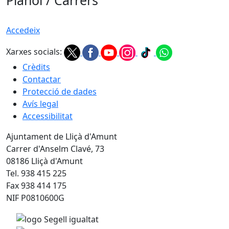
Plànol / Carrers
Accedeix
Xarxes socials:
Crèdits
Contactar
Protecció de dades
Avís legal
Accessibilitat
Ajuntament de Lliçà d'Amunt
Carrer d'Anselm Clavé, 73
08186 Lliçà d'Amunt
Tel. 938 415 225
Fax 938 414 175
NIF P0810600G