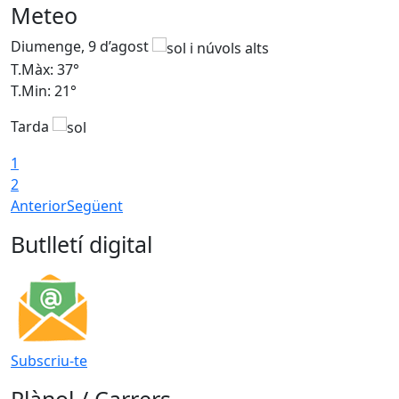
Meteo
Diumenge, 9 d’agost
D
T.Màx: 37°
T
T.Min: 21°
T
Tarda
T
1
2
Anterior
Següent
Butlletí digital
Subscriu-te