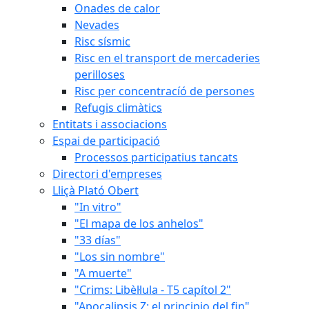
Onades de calor
Nevades
Risc sísmic
Risc en el transport de mercaderies
perilloses
Risc per concentracíó de persones
Refugis climàtics
Entitats i associacions
Espai de participació
Processos participatius tancats
Directori d'empreses
Lliçà Plató Obert
"In vitro"
"El mapa de los anhelos"
"33 días"
"Los sin nombre"
"A muerte"
"Crims: Libèl·lula - T5 capítol 2"
"Apocalipsis Z: el principio del fin"