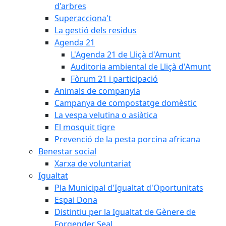
d'arbres
Superacciona't
La gestió dels residus
Agenda 21
L'Agenda 21 de Lliçà d'Amunt
Auditoria ambiental de Lliçà d'Amunt
Fòrum 21 i participació
Animals de companyia
Campanya de compostatge domèstic
La vespa velutina o asiàtica
El mosquit tigre
Prevenció de la pesta porcina africana
Benestar social
Xarxa de voluntariat
Igualtat
Pla Municipal d'Igualtat d'Oportunitats
Espai Dona
Distintiu per la Igualtat de Gènere de
Forgender Seal