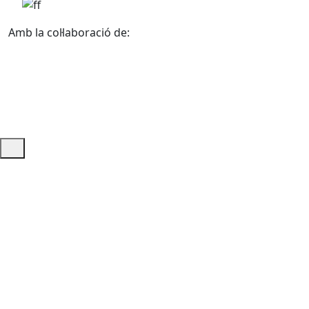
Amb la col·laboració de:
Ajuda i accés ràpid