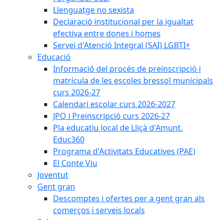
Llenguatge no sexista
Declaració institucional per la igualtat
efectiva entre dones i homes
Servei d'Atenció Integral (SAI) LGBTI+
Educació
Informació del procés de preinscripció i
matrícula de les escoles bressol municipals
curs 2026-27
Calendari escolar curs 2026-2027
JPO i Preinscripció curs 2026-27
Pla educatiu local de Lliçà d'Amunt.
Educ360
Programa d'Activitats Educatives (PAE)
El Conte Viu
Joventut
Gent gran
Descomptes i ofertes per a gent gran als
comerços i serveis locals