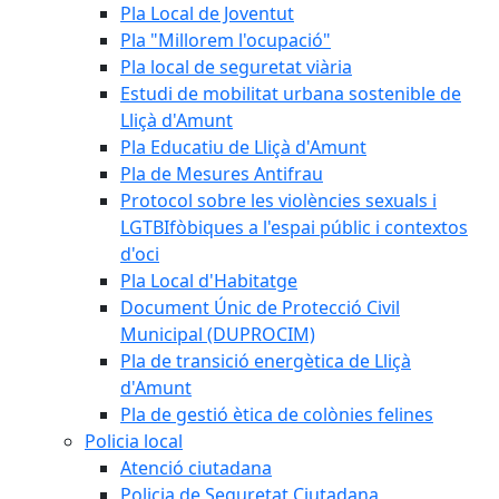
Pla Local de Joventut
Pla "Millorem l'ocupació"
Pla local de seguretat viària
Estudi de mobilitat urbana sostenible de
Lliçà d'Amunt
Pla Educatiu de Lliçà d'Amunt
Pla de Mesures Antifrau
Protocol sobre les violències sexuals i
LGTBIfòbiques a l'espai públic i contextos
d'oci
Pla Local d'Habitatge
Document Únic de Protecció Civil
Municipal (DUPROCIM)
Pla de transició energètica de Lliçà
d'Amunt
Pla de gestió ètica de colònies felines
Policia local
Atenció ciutadana
Policia de Seguretat Ciutadana