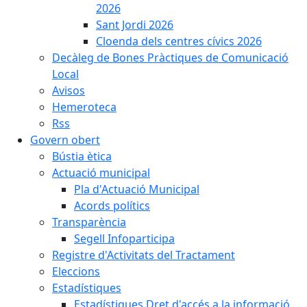
2026
Sant Jordi 2026
Cloenda dels centres cívics 2026
Decàleg de Bones Pràctiques de Comunicació
Local
Avisos
Hemeroteca
Rss
Govern obert
Bústia ètica
Actuació municipal
Pla d'Actuació Municipal
Acords polítics
Transparència
Segell Infoparticipa
Registre d'Activitats del Tractament
Eleccions
Estadístiques
Estadístiques Dret d'accés a la informació