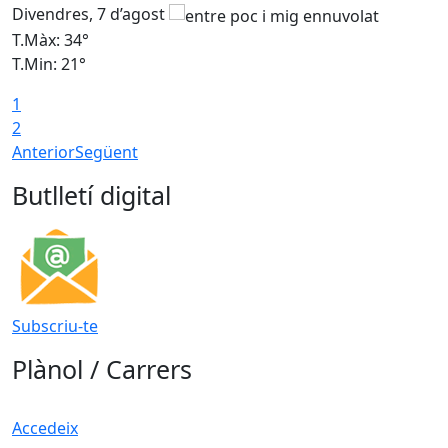
Divendres, 7 d’agost
D
T.Màx: 34°
T
T.Min: 21°
T
1
T
2
Anterior
Següent
Butlletí digital
Subscriu-te
Plànol / Carrers
Accedeix