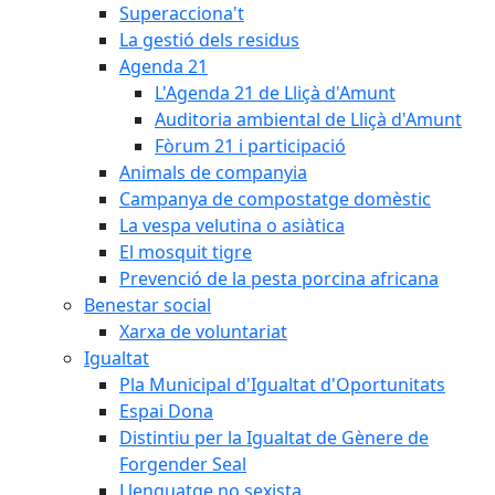
Superacciona't
La gestió dels residus
Agenda 21
L'Agenda 21 de Lliçà d'Amunt
Auditoria ambiental de Lliçà d'Amunt
Fòrum 21 i participació
Animals de companyia
Campanya de compostatge domèstic
La vespa velutina o asiàtica
El mosquit tigre
Prevenció de la pesta porcina africana
Benestar social
Xarxa de voluntariat
Igualtat
Pla Municipal d'Igualtat d'Oportunitats
Espai Dona
Distintiu per la Igualtat de Gènere de
Forgender Seal
Llenguatge no sexista