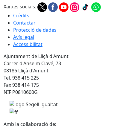
Xarxes socials:
Crèdits
Contactar
Protecció de dades
Avís legal
Accessibilitat
Ajuntament de Lliçà d'Amunt
Carrer d'Anselm Clavé, 73
08186 Lliçà d'Amunt
Tel. 938 415 225
Fax 938 414 175
NIF P0810600G
Amb la col·laboració de: