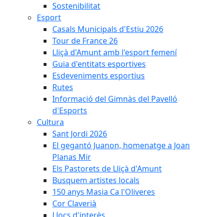
Sostenibilitat
Esport
Casals Municipals d'Estiu 2026
Tour de France 26
Lliçà d'Amunt amb l'esport femení
Guia d'entitats esportives
Esdeveniments esportius
Rutes
Informació del Gimnàs del Pavelló
d'Esports
Cultura
Sant Jordi 2026
El gegantó Juanon, homenatge a Joan
Planas Mir
Els Pastorets de Lliçà d'Amunt
Busquem artistes locals
150 anys Masia Ca l'Oliveres
Cor Claverià
Llocs d'interès