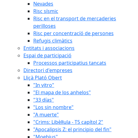
Nevades
Risc sísmic
Risc en el transport de mercaderies
perilloses
Risc per concentracíó de persones
Refugis climàtics
Entitats i associacions
Espai de participació
Processos participatius tancats
Directori d'empreses
Lliçà Plató Obert
"In vitro"
"El mapa de los anhelos"
"33 días"
"Los sin nombre"
"A muerte"
"Crims: Libèl·lula - T5 capítol 2"
"Apocalipsis Z: el principio del fin"
"Moebius"