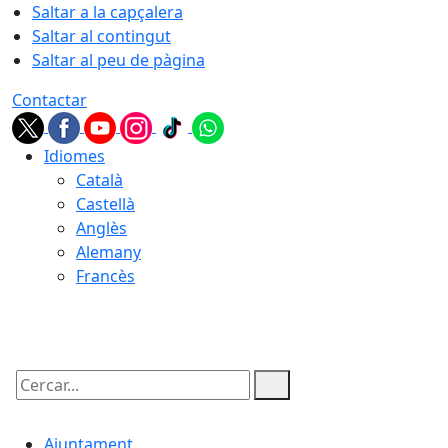
Saltar a la capçalera
Saltar al contingut
Saltar al peu de pàgina
Contactar
Idiomes
Català
Castellà
Anglès
Alemany
Francès
07.08.2026 | 12:28
Cercar:
Ajuntament