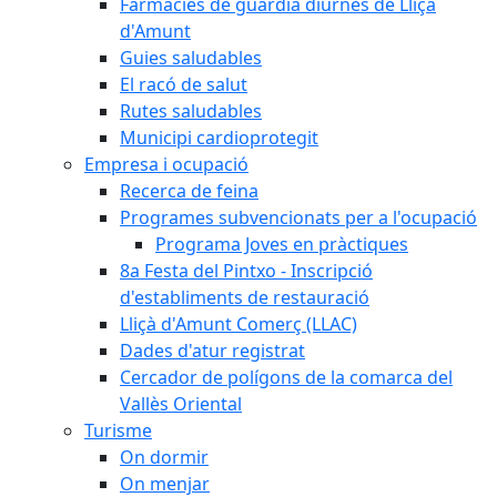
Farmàcies de guàrdia diürnes de Lliçà
d'Amunt
Guies saludables
El racó de salut
Rutes saludables
Municipi cardioprotegit
Empresa i ocupació
Recerca de feina
Programes subvencionats per a l'ocupació
Programa Joves en pràctiques
8a Festa del Pintxo - Inscripció
d'establiments de restauració
Lliçà d'Amunt Comerç (LLAC)
Dades d'atur registrat
Cercador de polígons de la comarca del
Vallès Oriental
Turisme
On dormir
On menjar