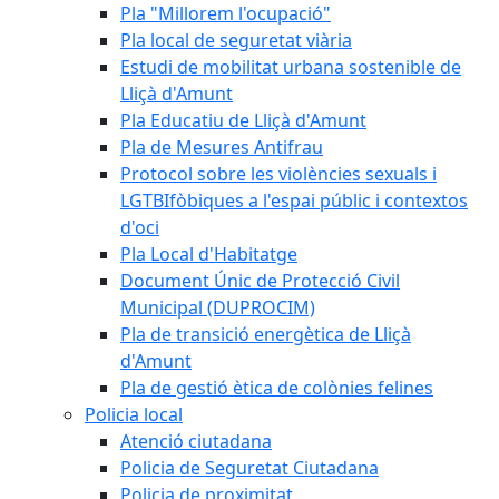
Pla "Millorem l'ocupació"
Pla local de seguretat viària
Estudi de mobilitat urbana sostenible de
Lliçà d'Amunt
Pla Educatiu de Lliçà d'Amunt
Pla de Mesures Antifrau
Protocol sobre les violències sexuals i
LGTBIfòbiques a l'espai públic i contextos
d'oci
Pla Local d'Habitatge
Document Únic de Protecció Civil
Municipal (DUPROCIM)
Pla de transició energètica de Lliçà
d'Amunt
Pla de gestió ètica de colònies felines
Policia local
Atenció ciutadana
Policia de Seguretat Ciutadana
Policia de proximitat