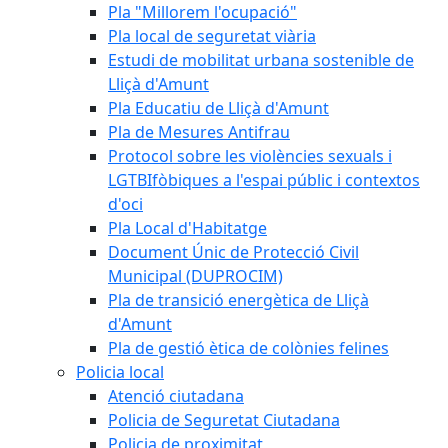
Pla "Millorem l'ocupació"
Pla local de seguretat viària
Estudi de mobilitat urbana sostenible de
Lliçà d'Amunt
Pla Educatiu de Lliçà d'Amunt
Pla de Mesures Antifrau
Protocol sobre les violències sexuals i
LGTBIfòbiques a l'espai públic i contextos
d'oci
Pla Local d'Habitatge
Document Únic de Protecció Civil
Municipal (DUPROCIM)
Pla de transició energètica de Lliçà
d'Amunt
Pla de gestió ètica de colònies felines
Policia local
Atenció ciutadana
Policia de Seguretat Ciutadana
Policia de proximitat