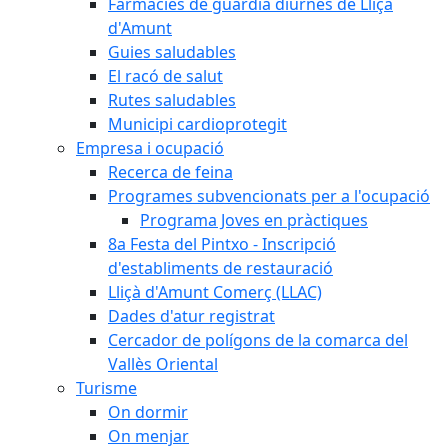
Farmàcies de guàrdia diürnes de Lliçà
d'Amunt
Guies saludables
El racó de salut
Rutes saludables
Municipi cardioprotegit
Empresa i ocupació
Recerca de feina
Programes subvencionats per a l'ocupació
Programa Joves en pràctiques
8a Festa del Pintxo - Inscripció
d'establiments de restauració
Lliçà d'Amunt Comerç (LLAC)
Dades d'atur registrat
Cercador de polígons de la comarca del
Vallès Oriental
Turisme
On dormir
On menjar