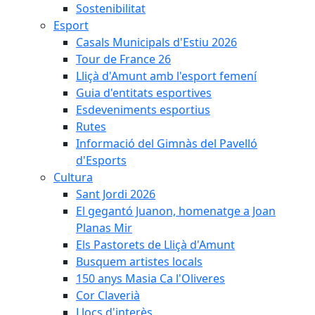
Sostenibilitat
Esport
Casals Municipals d'Estiu 2026
Tour de France 26
Lliçà d'Amunt amb l'esport femení
Guia d'entitats esportives
Esdeveniments esportius
Rutes
Informació del Gimnàs del Pavelló
d'Esports
Cultura
Sant Jordi 2026
El gegantó Juanon, homenatge a Joan
Planas Mir
Els Pastorets de Lliçà d'Amunt
Busquem artistes locals
150 anys Masia Ca l'Oliveres
Cor Claverià
Llocs d'interès