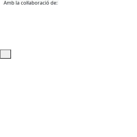
Amb la col·laboració de:
Ajuda i accés ràpid