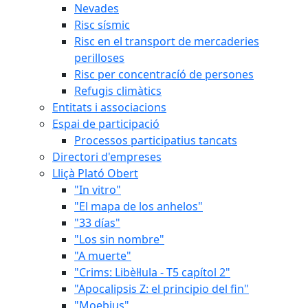
Nevades
Risc sísmic
Risc en el transport de mercaderies
perilloses
Risc per concentracíó de persones
Refugis climàtics
Entitats i associacions
Espai de participació
Processos participatius tancats
Directori d'empreses
Lliçà Plató Obert
"In vitro"
"El mapa de los anhelos"
"33 días"
"Los sin nombre"
"A muerte"
"Crims: Libèl·lula - T5 capítol 2"
"Apocalipsis Z: el principio del fin"
"Moebius"