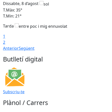
Dissabte, 8 d’agost
D
T.Màx: 35°
T
T.Min: 21°
T
Tarda
1
2
Anterior
Següent
Butlletí digital
Subscriu-te
Plànol / Carrers