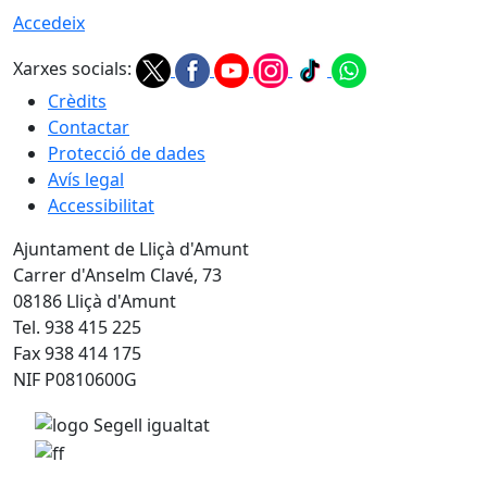
Accedeix
Xarxes socials:
Crèdits
Contactar
Protecció de dades
Avís legal
Accessibilitat
Ajuntament de Lliçà d'Amunt
Carrer d'Anselm Clavé, 73
08186 Lliçà d'Amunt
Tel. 938 415 225
Fax 938 414 175
NIF P0810600G