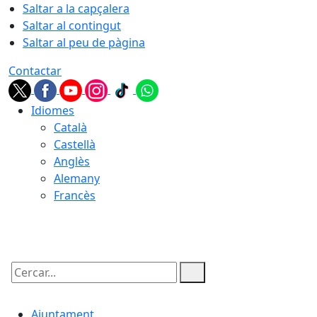
Saltar a la capçalera
Saltar al contingut
Saltar al peu de pàgina
Contactar
Idiomes
Català
Castellà
Anglès
Alemany
Francès
08.08.2026 | 06:32
Cercar:
Ajuntament