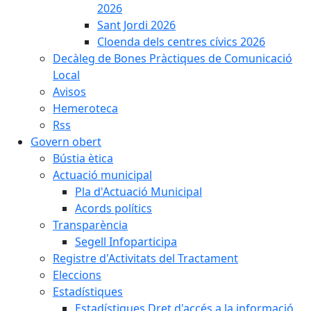
2026
Sant Jordi 2026
Cloenda dels centres cívics 2026
Decàleg de Bones Pràctiques de Comunicació
Local
Avisos
Hemeroteca
Rss
Govern obert
Bústia ètica
Actuació municipal
Pla d'Actuació Municipal
Acords polítics
Transparència
Segell Infoparticipa
Registre d'Activitats del Tractament
Eleccions
Estadístiques
Estadístiques Dret d'accés a la informació