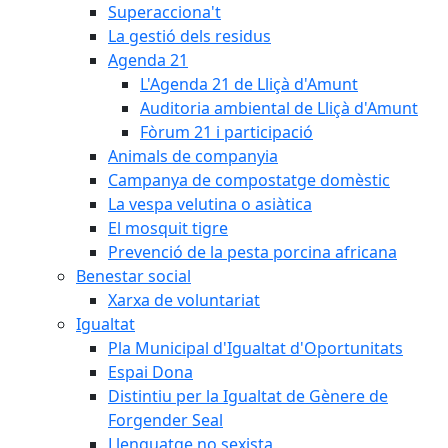
Superacciona't
La gestió dels residus
Agenda 21
L'Agenda 21 de Lliçà d'Amunt
Auditoria ambiental de Lliçà d'Amunt
Fòrum 21 i participació
Animals de companyia
Campanya de compostatge domèstic
La vespa velutina o asiàtica
El mosquit tigre
Prevenció de la pesta porcina africana
Benestar social
Xarxa de voluntariat
Igualtat
Pla Municipal d'Igualtat d'Oportunitats
Espai Dona
Distintiu per la Igualtat de Gènere de
Forgender Seal
Llenguatge no sexista