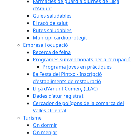
Farmàcies de guàrdia diürnes de Lliçà
d'Amunt
Guies saludables
El racó de salut
Rutes saludables
Municipi cardioprotegit
Empresa i ocupació
Recerca de feina
Programes subvencionats per a l'ocupació
Programa Joves en pràctiques
8a Festa del Pintxo - Inscripció
d'establiments de restauració
Lliçà d'Amunt Comerç (LLAC)
Dades d'atur registrat
Cercador de polígons de la comarca del
Vallès Oriental
Turisme
On dormir
On menjar