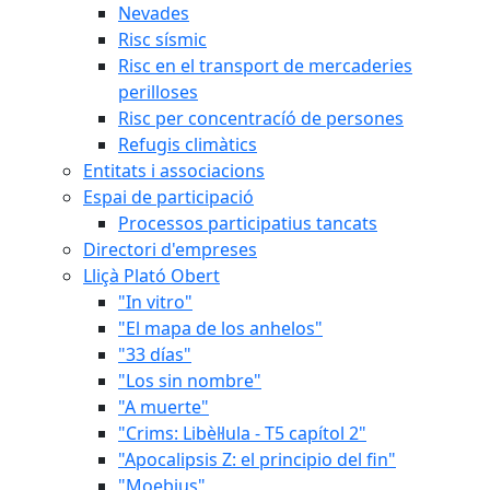
Nevades
Risc sísmic
Risc en el transport de mercaderies
perilloses
Risc per concentracíó de persones
Refugis climàtics
Entitats i associacions
Espai de participació
Processos participatius tancats
Directori d'empreses
Lliçà Plató Obert
"In vitro"
"El mapa de los anhelos"
"33 días"
"Los sin nombre"
"A muerte"
"Crims: Libèl·lula - T5 capítol 2"
"Apocalipsis Z: el principio del fin"
"Moebius"