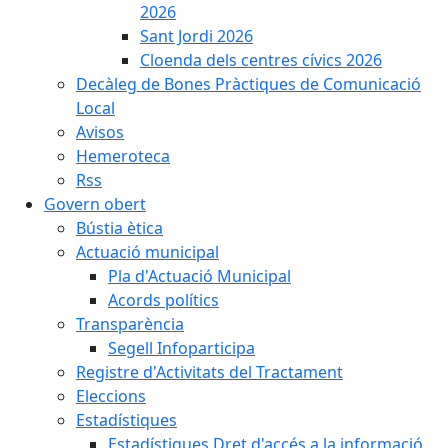
2026
Sant Jordi 2026
Cloenda dels centres cívics 2026
Decàleg de Bones Pràctiques de Comunicació
Local
Avisos
Hemeroteca
Rss
Govern obert
Bústia ètica
Actuació municipal
Pla d'Actuació Municipal
Acords polítics
Transparència
Segell Infoparticipa
Registre d'Activitats del Tractament
Eleccions
Estadístiques
Estadístiques Dret d'accés a la informació