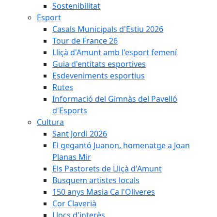
Sostenibilitat
Esport
Casals Municipals d'Estiu 2026
Tour de France 26
Lliçà d'Amunt amb l'esport femení
Guia d'entitats esportives
Esdeveniments esportius
Rutes
Informació del Gimnàs del Pavelló
d'Esports
Cultura
Sant Jordi 2026
El gegantó Juanon, homenatge a Joan
Planas Mir
Els Pastorets de Lliçà d'Amunt
Busquem artistes locals
150 anys Masia Ca l'Oliveres
Cor Claverià
Llocs d'interès