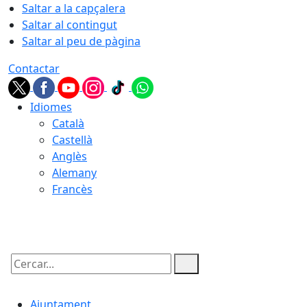
Saltar a la capçalera
Saltar al contingut
Saltar al peu de pàgina
Contactar
Idiomes
Català
Castellà
Anglès
Alemany
Francès
08.08.2026 | 18:29
Cercar:
Ajuntament