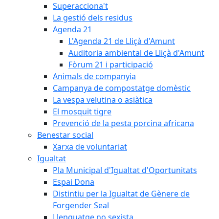
Superacciona't
La gestió dels residus
Agenda 21
L'Agenda 21 de Lliçà d'Amunt
Auditoria ambiental de Lliçà d'Amunt
Fòrum 21 i participació
Animals de companyia
Campanya de compostatge domèstic
La vespa velutina o asiàtica
El mosquit tigre
Prevenció de la pesta porcina africana
Benestar social
Xarxa de voluntariat
Igualtat
Pla Municipal d'Igualtat d'Oportunitats
Espai Dona
Distintiu per la Igualtat de Gènere de
Forgender Seal
Llenguatge no sexista