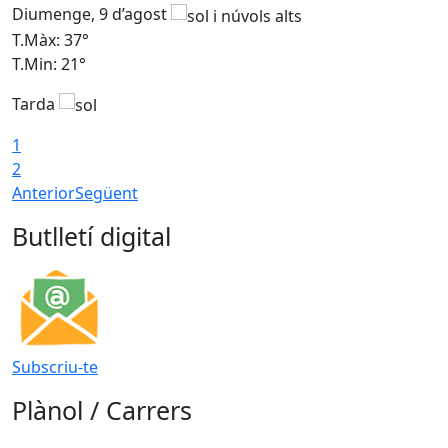
Diumenge, 9 d’agost
D
T.Màx: 37°
T
T.Min: 21°
T
Tarda
T
1
2
Anterior
Següent
Butlletí digital
Subscriu-te
Plànol / Carrers