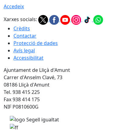
Accedeix
Xarxes socials:
Crèdits
Contactar
Protecció de dades
Avís legal
Accessibilitat
Ajuntament de Lliçà d'Amunt
Carrer d'Anselm Clavé, 73
08186 Lliçà d'Amunt
Tel. 938 415 225
Fax 938 414 175
NIF P0810600G