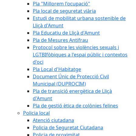
Pla "Millorem l'ocupació"
Pla local de seguretat viària
Estudi de mobilitat urbana sostenible de
Lliçà d'Amunt
Pla Educatiu de Lliçà d'Amunt
Pla de Mesures Antifrau
Protocol sobre les violències sexuals i
LGTBIfòbiques a l'espai públic i contextos
d'oci
Pla Local d'Habitatge
Document Únic de Protecció Civil
Municipal (DUPROCIM)
Pla de transició energètica de Lliçà
d'Amunt
Pla de gestió ètica de colònies felines
Policia local
Atenció ciutadana
Policia de Seguretat Ciutadana
Policia de proximitat