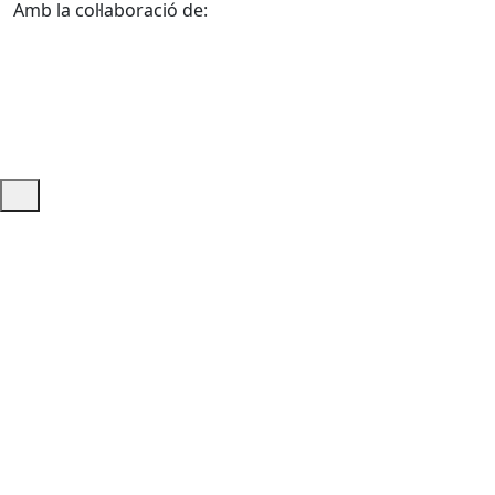
Amb la col·laboració de:
Ajuda i accés ràpid