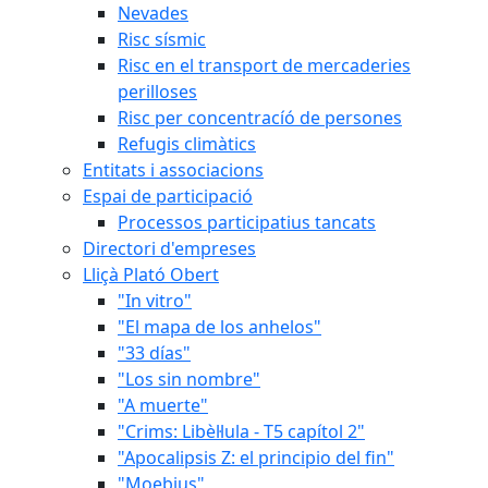
Nevades
Risc sísmic
Risc en el transport de mercaderies
perilloses
Risc per concentracíó de persones
Refugis climàtics
Entitats i associacions
Espai de participació
Processos participatius tancats
Directori d'empreses
Lliçà Plató Obert
"In vitro"
"El mapa de los anhelos"
"33 días"
"Los sin nombre"
"A muerte"
"Crims: Libèl·lula - T5 capítol 2"
"Apocalipsis Z: el principio del fin"
"Moebius"