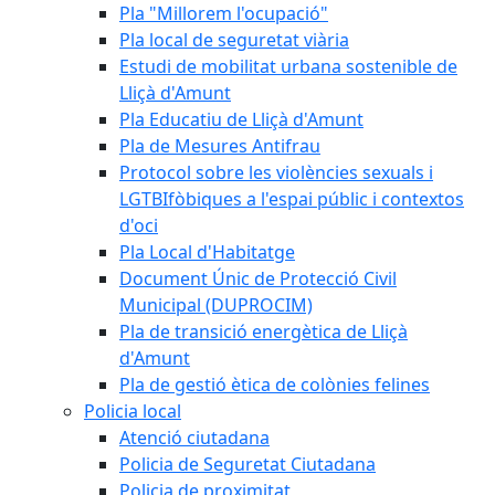
Pla "Millorem l'ocupació"
Pla local de seguretat viària
Estudi de mobilitat urbana sostenible de
Lliçà d'Amunt
Pla Educatiu de Lliçà d'Amunt
Pla de Mesures Antifrau
Protocol sobre les violències sexuals i
LGTBIfòbiques a l'espai públic i contextos
d'oci
Pla Local d'Habitatge
Document Únic de Protecció Civil
Municipal (DUPROCIM)
Pla de transició energètica de Lliçà
d'Amunt
Pla de gestió ètica de colònies felines
Policia local
Atenció ciutadana
Policia de Seguretat Ciutadana
Policia de proximitat