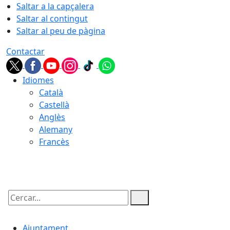
Saltar a la capçalera
Saltar al contingut
Saltar al peu de pàgina
Contactar
Idiomes
Català
Castellà
Anglès
Alemany
Francès
08.08.2026 | 01:32
Cercar:
Ajuntament