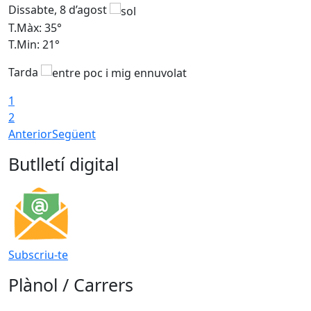
Dissabte, 8 d’agost
D
T.Màx: 35°
T
T.Min: 21°
T
Tarda
1
2
Anterior
Següent
Butlletí digital
Subscriu-te
Plànol / Carrers