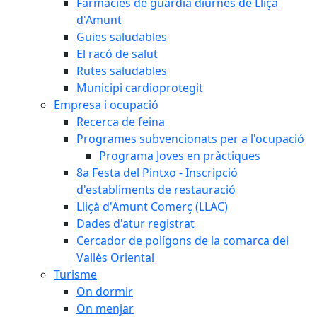
Farmàcies de guàrdia diürnes de Lliçà
d'Amunt
Guies saludables
El racó de salut
Rutes saludables
Municipi cardioprotegit
Empresa i ocupació
Recerca de feina
Programes subvencionats per a l'ocupació
Programa Joves en pràctiques
8a Festa del Pintxo - Inscripció
d'establiments de restauració
Lliçà d'Amunt Comerç (LLAC)
Dades d'atur registrat
Cercador de polígons de la comarca del
Vallès Oriental
Turisme
On dormir
On menjar