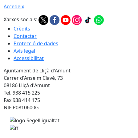
Accedeix
Xarxes socials:
Crèdits
Contactar
Protecció de dades
Avís legal
Accessibilitat
Ajuntament de Lliçà d'Amunt
Carrer d'Anselm Clavé, 73
08186 Lliçà d'Amunt
Tel. 938 415 225
Fax 938 414 175
NIF P0810600G