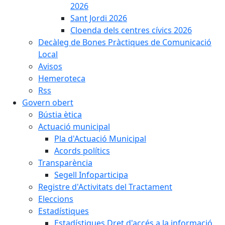
2026
Sant Jordi 2026
Cloenda dels centres cívics 2026
Decàleg de Bones Pràctiques de Comunicació
Local
Avisos
Hemeroteca
Rss
Govern obert
Bústia ètica
Actuació municipal
Pla d'Actuació Municipal
Acords polítics
Transparència
Segell Infoparticipa
Registre d'Activitats del Tractament
Eleccions
Estadístiques
Estadístiques Dret d'accés a la informació