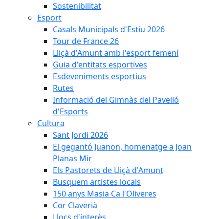
Sostenibilitat
Esport
Casals Municipals d'Estiu 2026
Tour de France 26
Lliçà d'Amunt amb l'esport femení
Guia d'entitats esportives
Esdeveniments esportius
Rutes
Informació del Gimnàs del Pavelló
d'Esports
Cultura
Sant Jordi 2026
El gegantó Juanon, homenatge a Joan
Planas Mir
Els Pastorets de Lliçà d'Amunt
Busquem artistes locals
150 anys Masia Ca l'Oliveres
Cor Claverià
Llocs d'interès