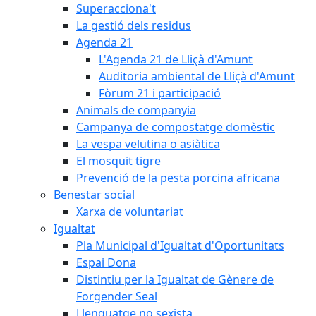
Superacciona't
La gestió dels residus
Agenda 21
L'Agenda 21 de Lliçà d'Amunt
Auditoria ambiental de Lliçà d'Amunt
Fòrum 21 i participació
Animals de companyia
Campanya de compostatge domèstic
La vespa velutina o asiàtica
El mosquit tigre
Prevenció de la pesta porcina africana
Benestar social
Xarxa de voluntariat
Igualtat
Pla Municipal d'Igualtat d'Oportunitats
Espai Dona
Distintiu per la Igualtat de Gènere de
Forgender Seal
Llenguatge no sexista