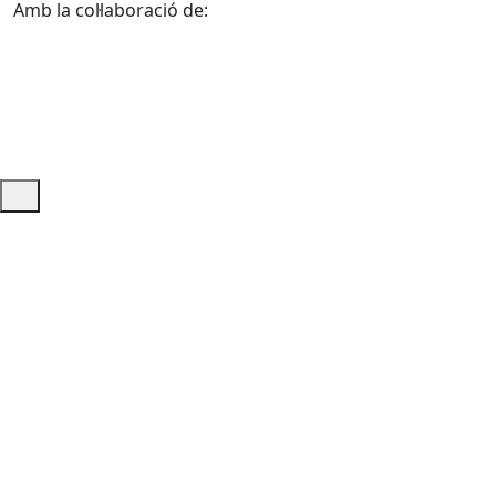
Amb la col·laboració de:
Ajuda i accés ràpid