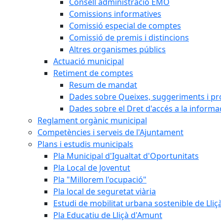
Consell administració EMO
Comissions informatives
Comissió especial de comptes
Comissió de premis i distincions
Altres organismes públics
Actuació municipal
Retiment de comptes
Resum de mandat
Dades sobre Queixes, suggeriments i p
Dades sobre el Dret d'accés a la informa
Reglament orgànic municipal
Competències i serveis de l'Ajuntament
Plans i estudis municipals
Pla Municipal d'Igualtat d'Oportunitats
Pla Local de Joventut
Pla "Millorem l'ocupació"
Pla local de seguretat viària
Estudi de mobilitat urbana sostenible de Lli
Pla Educatiu de Lliçà d'Amunt