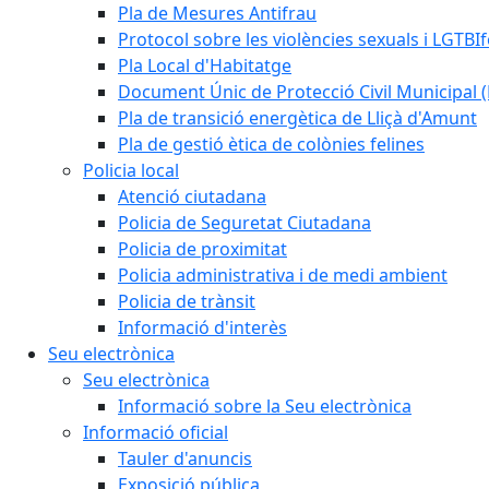
Pla de Mesures Antifrau
Protocol sobre les violències sexuals i LGTBIf
Pla Local d'Habitatge
Document Únic de Protecció Civil Municipa
Pla de transició energètica de Lliçà d'Amunt
Pla de gestió ètica de colònies felines
Policia local
Atenció ciutadana
Policia de Seguretat Ciutadana
Policia de proximitat
Policia administrativa i de medi ambient
Policia de trànsit
Informació d'interès
Seu electrònica
Seu electrònica
Informació sobre la Seu electrònica
Informació oficial
Tauler d'anuncis
Exposició pública