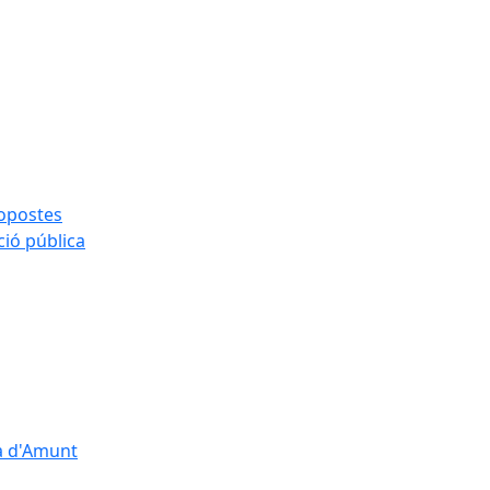
ropostes
ció pública
çà d'Amunt