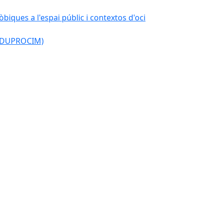
òbiques a l'espai públic i contextos d'oci
l (DUPROCIM)