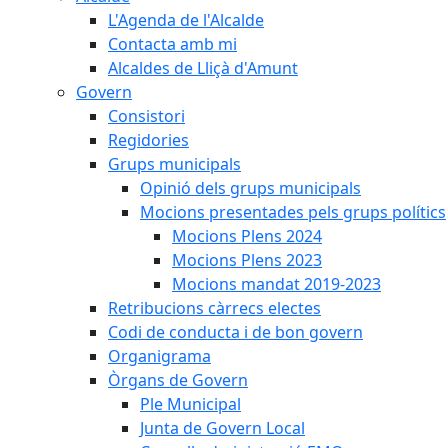
L'Agenda de l'Alcalde
Contacta amb mi
Alcaldes de Lliçà d'Amunt
Govern
Consistori
Regidories
Grups municipals
Opinió dels grups municipals
Mocions presentades pels grups polítics
Mocions Plens 2024
Mocions Plens 2023
Mocions mandat 2019-2023
Retribucions càrrecs electes
Codi de conducta i de bon govern
Organigrama
Òrgans de Govern
Ple Municipal
Junta de Govern Local