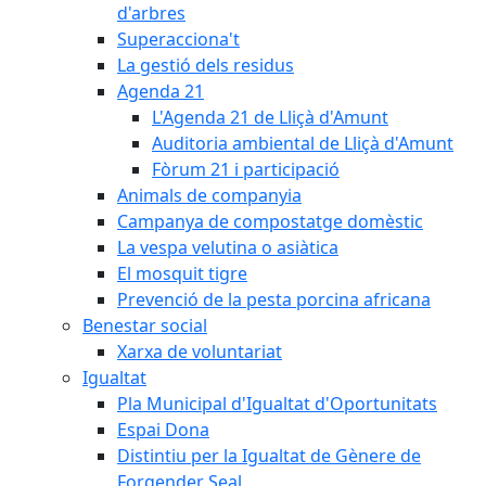
d'arbres
Superacciona't
La gestió dels residus
Agenda 21
L'Agenda 21 de Lliçà d'Amunt
Auditoria ambiental de Lliçà d'Amunt
Fòrum 21 i participació
Animals de companyia
Campanya de compostatge domèstic
La vespa velutina o asiàtica
El mosquit tigre
Prevenció de la pesta porcina africana
Benestar social
Xarxa de voluntariat
Igualtat
Pla Municipal d'Igualtat d'Oportunitats
Espai Dona
Distintiu per la Igualtat de Gènere de
Forgender Seal