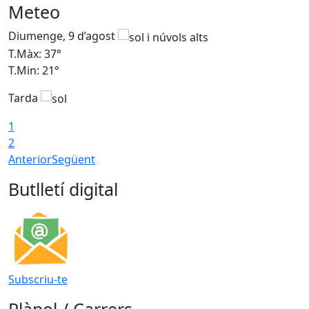
Meteo
Diumenge, 9 d’agost
D
T.Màx: 37°
T
T.Min: 21°
T
Tarda
T
1
2
Anterior
Següent
Butlletí digital
Subscriu-te