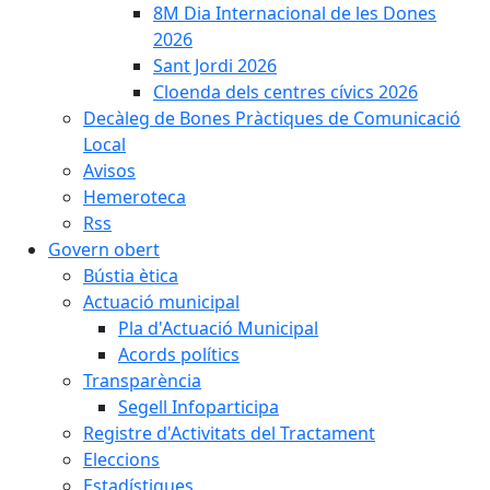
8M Dia Internacional de les Dones
2026
Sant Jordi 2026
Cloenda dels centres cívics 2026
Decàleg de Bones Pràctiques de Comunicació
Local
Avisos
Hemeroteca
Rss
Govern obert
Bústia ètica
Actuació municipal
Pla d'Actuació Municipal
Acords polítics
Transparència
Segell Infoparticipa
Registre d'Activitats del Tractament
Eleccions
Estadístiques