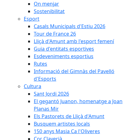
On menjar
Sostenibilitat
Esport
Casals Municipals d'Estiu 2026
Tour de France 26
Lliçà d'Amunt amb l'esport femení
Guia d'entitats esportives
Esdeveniments esportius
Rutes
Informació del Gimnàs del Pavelló
d'Esports
Cultura
Sant Jordi 2026
El gegantó Juanon, homenatge a Joan
Planas Mir
Els Pastorets de Lliçà d'Amunt
Busquem artistes locals
150 anys Masia Ca l'Oliveres
Cor Claverià