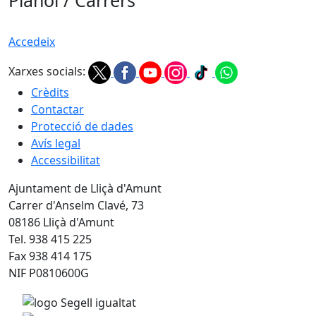
Plànol / Carrers
Accedeix
Xarxes socials:
Crèdits
Contactar
Protecció de dades
Avís legal
Accessibilitat
Ajuntament de Lliçà d'Amunt
Carrer d'Anselm Clavé, 73
08186 Lliçà d'Amunt
Tel. 938 415 225
Fax 938 414 175
NIF P0810600G