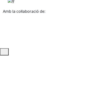
Amb la col·laboració de:
Ajuda i accés ràpid