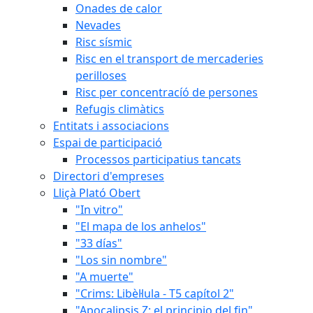
Onades de calor
Nevades
Risc sísmic
Risc en el transport de mercaderies
perilloses
Risc per concentracíó de persones
Refugis climàtics
Entitats i associacions
Espai de participació
Processos participatius tancats
Directori d'empreses
Lliçà Plató Obert
"In vitro"
"El mapa de los anhelos"
"33 días"
"Los sin nombre"
"A muerte"
"Crims: Libèl·lula - T5 capítol 2"
"Apocalipsis Z: el principio del fin"