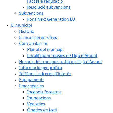
l'accés a l'educació
Resolució subvencions
Subvencions
Fons Next Generation EU
El municipi
Història
El municipi en xifres
Com arribar-hi
Plànol del municipi
Localitzador masies de Lliçà d'Amunt
Horaris del transport urbà de Lliçà d'Amunt
Informació geogràfica
Telèfons i adreces d'interès
Equipaments
Emergències
Incendis forestals
Inundacions
Ventades
Onades de fred