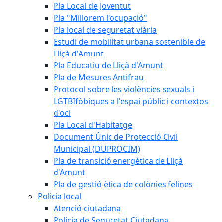
Pla Local de Joventut
Pla "Millorem l'ocupació"
Pla local de seguretat viària
Estudi de mobilitat urbana sostenible de
Lliçà d'Amunt
Pla Educatiu de Lliçà d'Amunt
Pla de Mesures Antifrau
Protocol sobre les violències sexuals i
LGTBIfòbiques a l'espai públic i contextos
d'oci
Pla Local d'Habitatge
Document Únic de Protecció Civil
Municipal (DUPROCIM)
Pla de transició energètica de Lliçà
d'Amunt
Pla de gestió ètica de colònies felines
Policia local
Atenció ciutadana
Policia de Seguretat Ciutadana