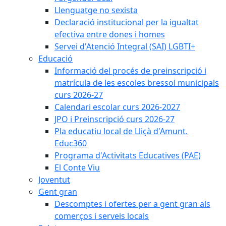
Llenguatge no sexista
Declaració institucional per la igualtat
efectiva entre dones i homes
Servei d'Atenció Integral (SAI) LGBTI+
Educació
Informació del procés de preinscripció i
matrícula de les escoles bressol municipals
curs 2026-27
Calendari escolar curs 2026-2027
JPO i Preinscripció curs 2026-27
Pla educatiu local de Lliçà d'Amunt.
Educ360
Programa d'Activitats Educatives (PAE)
El Conte Viu
Joventut
Gent gran
Descomptes i ofertes per a gent gran als
comerços i serveis locals