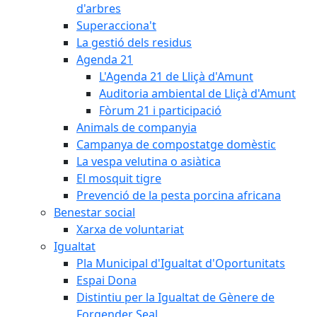
d'arbres
Superacciona't
La gestió dels residus
Agenda 21
L'Agenda 21 de Lliçà d'Amunt
Auditoria ambiental de Lliçà d'Amunt
Fòrum 21 i participació
Animals de companyia
Campanya de compostatge domèstic
La vespa velutina o asiàtica
El mosquit tigre
Prevenció de la pesta porcina africana
Benestar social
Xarxa de voluntariat
Igualtat
Pla Municipal d'Igualtat d'Oportunitats
Espai Dona
Distintiu per la Igualtat de Gènere de
Forgender Seal