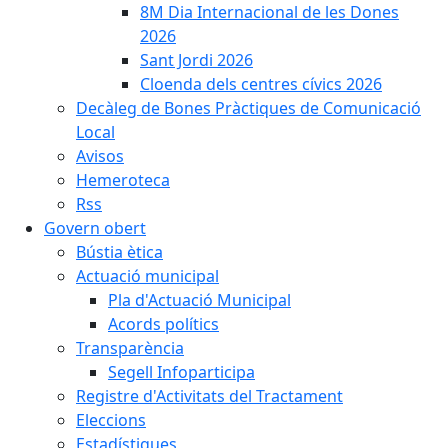
8M Dia Internacional de les Dones
2026
Sant Jordi 2026
Cloenda dels centres cívics 2026
Decàleg de Bones Pràctiques de Comunicació
Local
Avisos
Hemeroteca
Rss
Govern obert
Bústia ètica
Actuació municipal
Pla d'Actuació Municipal
Acords polítics
Transparència
Segell Infoparticipa
Registre d'Activitats del Tractament
Eleccions
Estadístiques