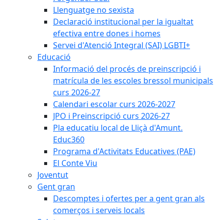
Llenguatge no sexista
Declaració institucional per la igualtat
efectiva entre dones i homes
Servei d'Atenció Integral (SAI) LGBTI+
Educació
Informació del procés de preinscripció i
matrícula de les escoles bressol municipals
curs 2026-27
Calendari escolar curs 2026-2027
JPO i Preinscripció curs 2026-27
Pla educatiu local de Lliçà d'Amunt.
Educ360
Programa d'Activitats Educatives (PAE)
El Conte Viu
Joventut
Gent gran
Descomptes i ofertes per a gent gran als
comerços i serveis locals