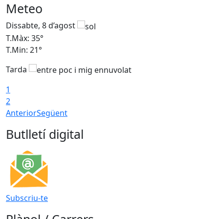
Meteo
Dissabte, 8 d’agost
D
T.Màx: 35°
T
T.Min: 21°
T
Tarda
1
2
Anterior
Següent
Butlletí digital
Subscriu-te