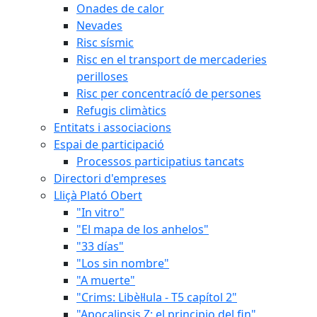
Onades de calor
Nevades
Risc sísmic
Risc en el transport de mercaderies
perilloses
Risc per concentracíó de persones
Refugis climàtics
Entitats i associacions
Espai de participació
Processos participatius tancats
Directori d'empreses
Lliçà Plató Obert
"In vitro"
"El mapa de los anhelos"
"33 días"
"Los sin nombre"
"A muerte"
"Crims: Libèl·lula - T5 capítol 2"
"Apocalipsis Z: el principio del fin"