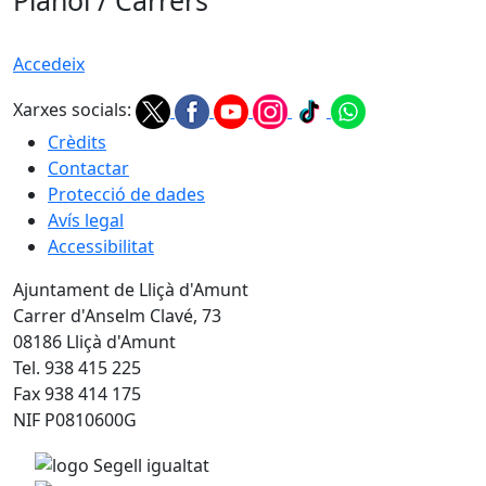
Plànol / Carrers
Accedeix
Xarxes socials:
Crèdits
Contactar
Protecció de dades
Avís legal
Accessibilitat
Ajuntament de Lliçà d'Amunt
Carrer d'Anselm Clavé, 73
08186 Lliçà d'Amunt
Tel. 938 415 225
Fax 938 414 175
NIF P0810600G