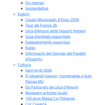
On menjar
Sostenibilitat
Esport
Casals Municipals d'Estiu 2026
Tour de France 26
Lliçà d'Amunt amb l'esport femení
Guia d'entitats esportives
Esdeveniments esportius
Rutes
Informació del Gimnàs del Pavelló
d'Esports
Cultura
Sant Jordi 2026
El gegantó Juanon, homenatge a Joan
Planas Mir
Els Pastorets de Lliçà d'Amunt
Busquem artistes locals
150 anys Masia Ca l'Oliveres
Cor Claverià