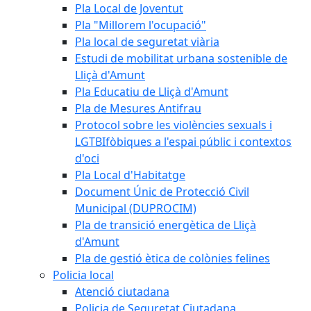
Pla Local de Joventut
Pla "Millorem l'ocupació"
Pla local de seguretat viària
Estudi de mobilitat urbana sostenible de
Lliçà d'Amunt
Pla Educatiu de Lliçà d'Amunt
Pla de Mesures Antifrau
Protocol sobre les violències sexuals i
LGTBIfòbiques a l'espai públic i contextos
d'oci
Pla Local d'Habitatge
Document Únic de Protecció Civil
Municipal (DUPROCIM)
Pla de transició energètica de Lliçà
d'Amunt
Pla de gestió ètica de colònies felines
Policia local
Atenció ciutadana
Policia de Seguretat Ciutadana