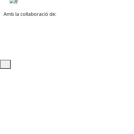
Amb la col·laboració de:
Ajuda i accés ràpid