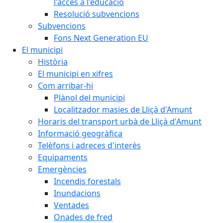
l'accés a l'educació
Resolució subvencions
Subvencions
Fons Next Generation EU
El municipi
Història
El municipi en xifres
Com arribar-hi
Plànol del municipi
Localitzador masies de Lliçà d'Amunt
Horaris del transport urbà de Lliçà d'Amunt
Informació geogràfica
Telèfons i adreces d'interès
Equipaments
Emergències
Incendis forestals
Inundacions
Ventades
Onades de fred