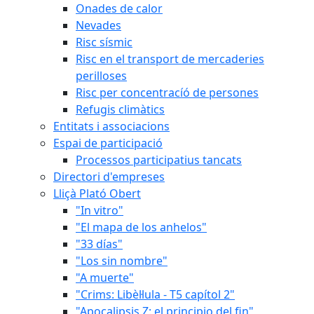
Onades de calor
Nevades
Risc sísmic
Risc en el transport de mercaderies
perilloses
Risc per concentracíó de persones
Refugis climàtics
Entitats i associacions
Espai de participació
Processos participatius tancats
Directori d'empreses
Lliçà Plató Obert
"In vitro"
"El mapa de los anhelos"
"33 días"
"Los sin nombre"
"A muerte"
"Crims: Libèl·lula - T5 capítol 2"
"Apocalipsis Z: el principio del fin"