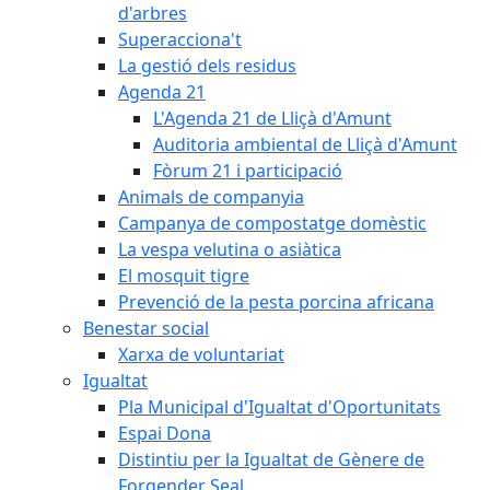
d'arbres
Superacciona't
La gestió dels residus
Agenda 21
L'Agenda 21 de Lliçà d'Amunt
Auditoria ambiental de Lliçà d'Amunt
Fòrum 21 i participació
Animals de companyia
Campanya de compostatge domèstic
La vespa velutina o asiàtica
El mosquit tigre
Prevenció de la pesta porcina africana
Benestar social
Xarxa de voluntariat
Igualtat
Pla Municipal d'Igualtat d'Oportunitats
Espai Dona
Distintiu per la Igualtat de Gènere de
Forgender Seal