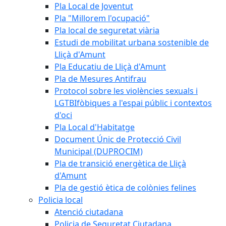
Pla Local de Joventut
Pla "Millorem l'ocupació"
Pla local de seguretat viària
Estudi de mobilitat urbana sostenible de
Lliçà d'Amunt
Pla Educatiu de Lliçà d'Amunt
Pla de Mesures Antifrau
Protocol sobre les violències sexuals i
LGTBIfòbiques a l'espai públic i contextos
d'oci
Pla Local d'Habitatge
Document Únic de Protecció Civil
Municipal (DUPROCIM)
Pla de transició energètica de Lliçà
d'Amunt
Pla de gestió ètica de colònies felines
Policia local
Atenció ciutadana
Policia de Seguretat Ciutadana