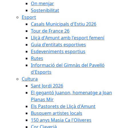
On menjar
Sostenibilitat
Esport
Casals Municipals d'Estiu 2026
Tour de France 26
Lliçà d'Amunt amb l'esport femení
Guia d'entitats esportives
Esdeveniments esportius
Rutes
Informació del Gimnàs del Pavelló
d'Esports
Cultura
Sant Jordi 2026
El gegantó Juanon, homenatge a Joan
Planas Mir
Els Pastorets de Lliçà d'Amunt
Busquem artistes locals
150 anys Masia Ca l'Oliveres
Cor Claverià