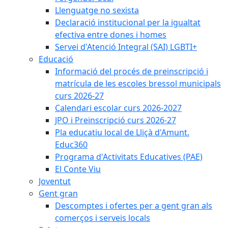
Llenguatge no sexista
Declaració institucional per la igualtat
efectiva entre dones i homes
Servei d'Atenció Integral (SAI) LGBTI+
Educació
Informació del procés de preinscripció i
matrícula de les escoles bressol municipals
curs 2026-27
Calendari escolar curs 2026-2027
JPO i Preinscripció curs 2026-27
Pla educatiu local de Lliçà d'Amunt.
Educ360
Programa d'Activitats Educatives (PAE)
El Conte Viu
Joventut
Gent gran
Descomptes i ofertes per a gent gran als
comerços i serveis locals