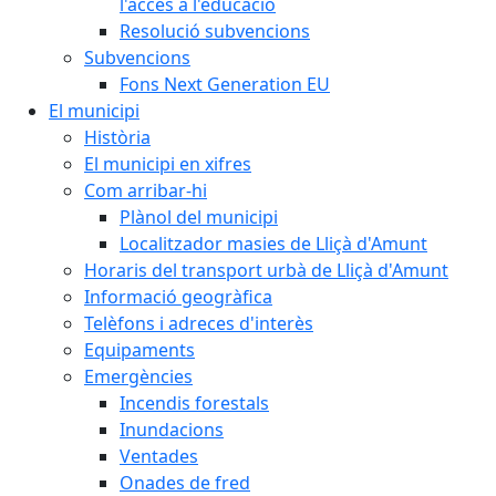
l'accés a l'educació
Resolució subvencions
Subvencions
Fons Next Generation EU
El municipi
Història
El municipi en xifres
Com arribar-hi
Plànol del municipi
Localitzador masies de Lliçà d'Amunt
Horaris del transport urbà de Lliçà d'Amunt
Informació geogràfica
Telèfons i adreces d'interès
Equipaments
Emergències
Incendis forestals
Inundacions
Ventades
Onades de fred