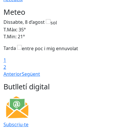
Meteo
Dissabte, 8 d’agost
D
T.Màx: 35°
T
T.Min: 21°
T
Tarda
1
2
Anterior
Següent
Butlletí digital
Subscriu-te