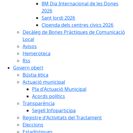
8M Dia Internacional de les Dones
2026
Sant Jordi 2026
Cloenda dels centres cívics 2026
Decàleg de Bones Pràctiques de Comunicació
Local
Avisos
Hemeroteca
Rss
Govern obert
Bústia ètica
Actuació municipal
Pla d'Actuació Municipal
Acords polítics
Transparència
Segell Infoparticipa
Registre d'Activitats del Tractament
Eleccions
Estadístiques