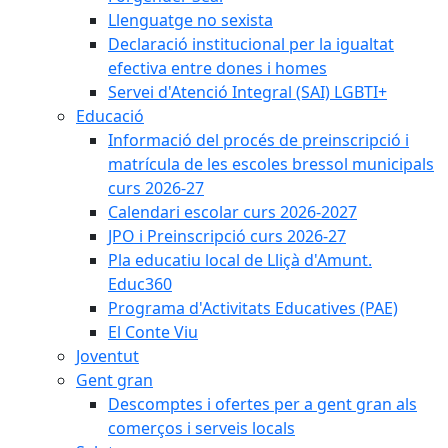
Llenguatge no sexista
Declaració institucional per la igualtat
efectiva entre dones i homes
Servei d'Atenció Integral (SAI) LGBTI+
Educació
Informació del procés de preinscripció i
matrícula de les escoles bressol municipals
curs 2026-27
Calendari escolar curs 2026-2027
JPO i Preinscripció curs 2026-27
Pla educatiu local de Lliçà d'Amunt.
Educ360
Programa d'Activitats Educatives (PAE)
El Conte Viu
Joventut
Gent gran
Descomptes i ofertes per a gent gran als
comerços i serveis locals