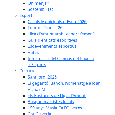
On menjar
Sostenibilitat
Esport
Casals Municipals d'Estiu 2026
Tour de France 26
Lliçà d'Amunt amb l'esport femení
Guia d'entitats esportives
Esdeveniments esportius
Rutes
Informació del Gimnàs del Pavelló
d'Esports
Cultura
Sant Jordi 2026
El gegantó Juanon, homenatge a Joan
Planas Mir
Els Pastorets de Lliçà d'Amunt
Busquem artistes locals
150 anys Masia Ca l'Oliveres
Cor Claverià