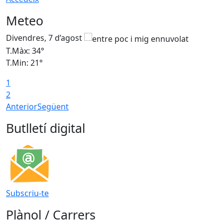
Meteo
Divendres, 7 d’agost
D
T.Màx: 34°
T
T.Min: 21°
T
1
T
2
Anterior
Següent
Butlletí digital
Subscriu-te
Plànol / Carrers