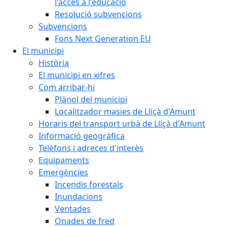
l'accés a l'educació
Resolució subvencions
Subvencions
Fons Next Generation EU
El municipi
Història
El municipi en xifres
Com arribar-hi
Plànol del municipi
Localitzador masies de Lliçà d'Amunt
Horaris del transport urbà de Lliçà d'Amunt
Informació geogràfica
Telèfons i adreces d'interès
Equipaments
Emergències
Incendis forestals
Inundacions
Ventades
Onades de fred