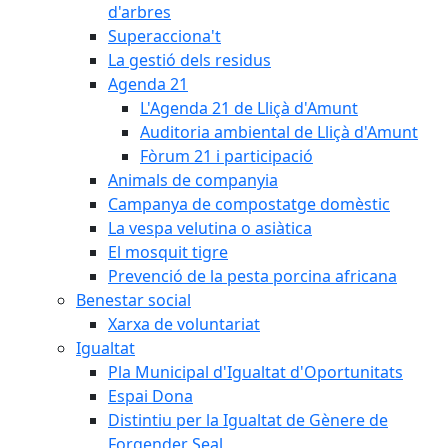
d'arbres
Superacciona't
La gestió dels residus
Agenda 21
L'Agenda 21 de Lliçà d'Amunt
Auditoria ambiental de Lliçà d'Amunt
Fòrum 21 i participació
Animals de companyia
Campanya de compostatge domèstic
La vespa velutina o asiàtica
El mosquit tigre
Prevenció de la pesta porcina africana
Benestar social
Xarxa de voluntariat
Igualtat
Pla Municipal d'Igualtat d'Oportunitats
Espai Dona
Distintiu per la Igualtat de Gènere de
Forgender Seal