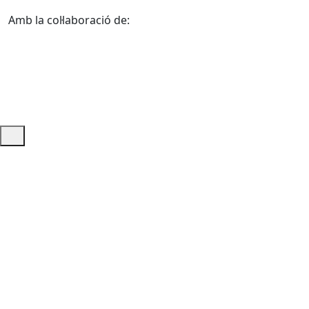
Amb la col·laboració de:
Ajuda i accés ràpid