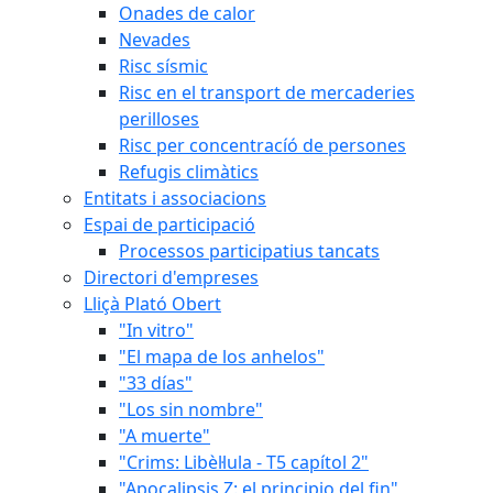
Onades de calor
Nevades
Risc sísmic
Risc en el transport de mercaderies
perilloses
Risc per concentracíó de persones
Refugis climàtics
Entitats i associacions
Espai de participació
Processos participatius tancats
Directori d'empreses
Lliçà Plató Obert
"In vitro"
"El mapa de los anhelos"
"33 días"
"Los sin nombre"
"A muerte"
"Crims: Libèl·lula - T5 capítol 2"
"Apocalipsis Z: el principio del fin"