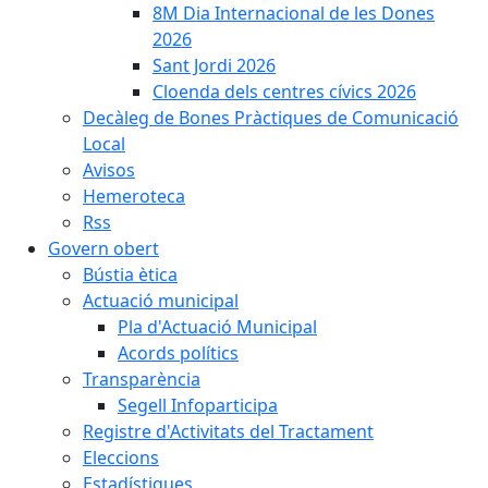
8M Dia Internacional de les Dones
2026
Sant Jordi 2026
Cloenda dels centres cívics 2026
Decàleg de Bones Pràctiques de Comunicació
Local
Avisos
Hemeroteca
Rss
Govern obert
Bústia ètica
Actuació municipal
Pla d'Actuació Municipal
Acords polítics
Transparència
Segell Infoparticipa
Registre d'Activitats del Tractament
Eleccions
Estadístiques