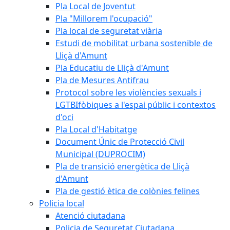
Pla Local de Joventut
Pla "Millorem l'ocupació"
Pla local de seguretat viària
Estudi de mobilitat urbana sostenible de
Lliçà d'Amunt
Pla Educatiu de Lliçà d'Amunt
Pla de Mesures Antifrau
Protocol sobre les violències sexuals i
LGTBIfòbiques a l'espai públic i contextos
d'oci
Pla Local d'Habitatge
Document Únic de Protecció Civil
Municipal (DUPROCIM)
Pla de transició energètica de Lliçà
d'Amunt
Pla de gestió ètica de colònies felines
Policia local
Atenció ciutadana
Policia de Seguretat Ciutadana